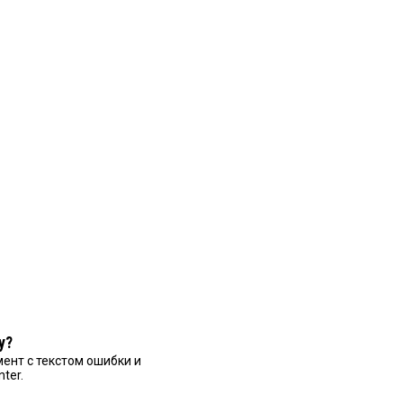
у?
ент с текстом ошибки и
nter.