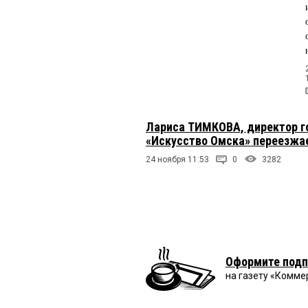
Лариса ТИМКОВА, директор го
«Искусство Омска» переезжае
24 ноября 11:53
0
3282
Оформите подп
на газету «Комме