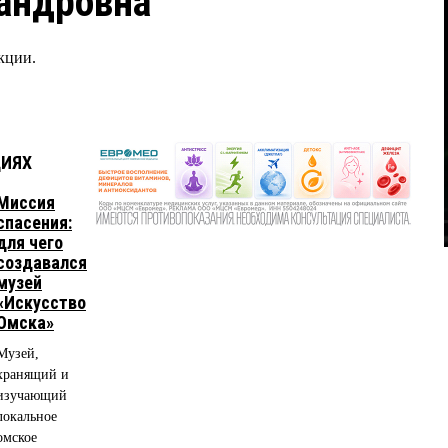
андровна
кции.
ЦИЯХ
Миссия
спасения:
для чего
создавался
музей
«Искусство
Омска»
Музей,
хранящий и
изучающий
локальное
омское