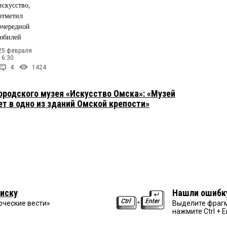
искусство,
отметил
очередной
юбилей
25 февраля
16:30
4
1424
родского музея «Искусство Омска»: «Музей
т в одно из зданий Омской крепости»
иску
Нашли ошибк
рческие вести»
Выделите фрагм
нажмите Ctrl + E