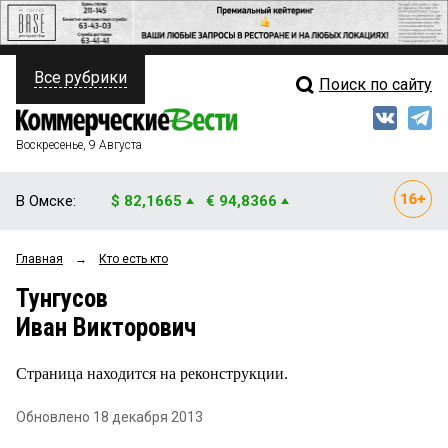
Все рубрики
Поиск по сайту
ПОЛИТИКА
Свежий выпуск
Медиа
ФИНАНСЫ
Воскресенье, 9 Августа
Кто есть кто
НЕДВИЖИМОСТЬ
В Омске:
$ 82,1665
€ 94,8366
Интервью
БИЗНЕС
Главная
→
Кто есть кто
Мнения
ОБЩЕСТВО
Тунгусов
Рейтинги
ЗАКОН
Иван Викторович
Блоги
НОВОСТИ КОМПАНИЙ
Страница находится на реконструкции.
Архив
ПРОИСШЕСТВИЯ
Обновлено 18 декабря 2013
СТИЛЬ ЖИЗНИ