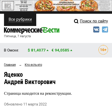
Все рубрики
Поиск по сайту
ПОЛИТИКА
Свежий выпуск
Медиа
ФИНАНСЫ
Пятница, 7 Августа
Кто есть кто
НЕДВИЖИМОСТЬ
В Омске:
$ 81,4077
€ 94,0585
Интервью
БИЗНЕС
Главная
→
Кто есть кто
Мнения
ОБЩЕСТВО
Яценко
Рейтинги
ЗАКОН
Андрей Викторович
Блоги
НОВОСТИ КОМПАНИЙ
Страница находится на реконструкции.
Архив
ПРОИСШЕСТВИЯ
Обновлено 11 марта 2022
СТИЛЬ ЖИЗНИ