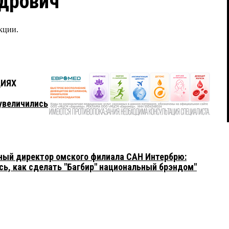
дрович
кции.
ЦИЯХ
увеличились
ный директор омского филиала САН Интербрю:
сь, как сделать "Багбир" национальный брэндом"