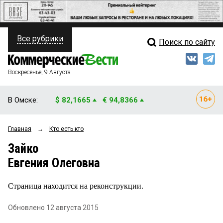
Все рубрики
Поиск по сайту
ПОЛИТИКА
Свежий выпуск
Медиа
ФИНАНСЫ
Воскресенье, 9 Августа
Кто есть кто
НЕДВИЖИМОСТЬ
В Омске:
$ 82,1665
€ 94,8366
Интервью
БИЗНЕС
Главная
→
Кто есть кто
Мнения
ОБЩЕСТВО
Зайко
Рейтинги
ЗАКОН
Евгения Олеговна
Блоги
НОВОСТИ КОМПАНИЙ
Страница находится на реконструкции.
Архив
ПРОИСШЕСТВИЯ
Обновлено 12 августа 2015
СТИЛЬ ЖИЗНИ