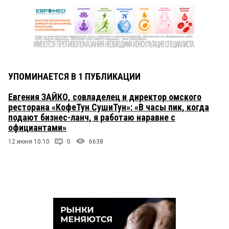
УПОМИНАЕТСЯ В 1 ПУБЛИКАЦИИ
Евгения ЗАЙКО, совладелец и директор омского
ресторана «КофеТун СушиТун»: «В часы пик, когда
подают бизнес-ланч, я работаю наравне с
официантами»
12 июня 10:10
0
6638