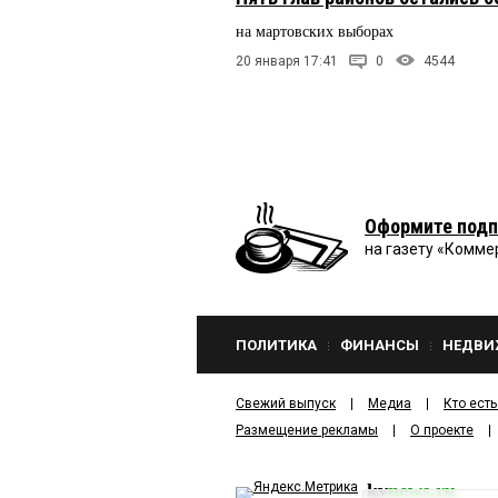
на мартовских выборах
20 января 17:41
0
4544
Оформите подп
на газету «Комме
ПОЛИТИКА
ФИНАНСЫ
НЕДВИ
Свежий выпуск
Медиа
Кто есть
Размещение рекламы
О проекте
kv
news.ru