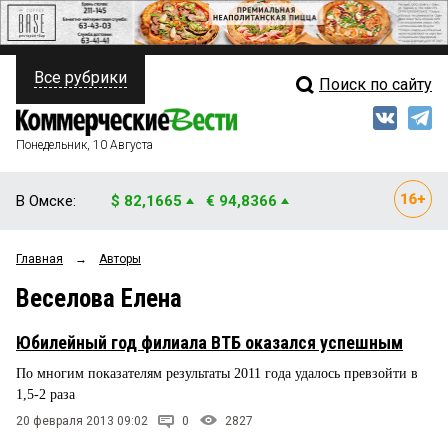
Все рубрики
Поиск по сайту
ПОЛИТИКА
Свежий выпуск
Медиа
ФИНАНСЫ
Понедельник, 10 Августа
Кто есть кто
НЕДВИЖИМОСТЬ
В Омске:
$ 82,1665
€ 94,8366
Интервью
БИЗНЕС
Главная
→
Авторы
Мнения
ОБЩЕСТВО
Веселова Елена
Рейтинги
ЗАКОН
Юбилейный год филиала ВТБ оказался успешным
Блоги
НОВОСТИ КОМПАНИЙ
По многим показателям результаты 2011 года удалось превзойти в
1,5-2 раза
Архив
ПРОИСШЕСТВИЯ
20 февраля 2013 09:02
0
2827
СТИЛЬ ЖИЗНИ