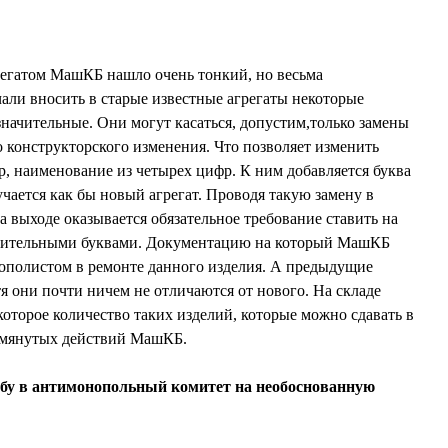
регатом МашКБ нашло очень тонкий, но весьма
али вносить в старые известные агрегаты некоторые
значительные. Они могут касаться, допустим,только замены
о конструкторского изменения. Что позволяет изменить
р, наименование из четырех цифр. К ним добавляется буква
учается как бы новый агрегат. Проводя такую замену в
 выходе оказывается обязательное требование ставить на
олнительными буквами. Документацию на который МашКБ
онополистом в ремонте данного изделия. А предыдущие
я они почти ничем не отличаются от нового. На складе
которое количество таких изделий, которые можно сдавать в
омянутых действий МашКБ.
обу в антимонопольный комитет на необоснованную