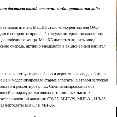
ат достигла такой степени: когда противника либо
ля авиадвигателей, МашКБ стало конкурентом для ОАО
ждая из сторон за прошлый год уже потеряла по миллиону
ь до победного конца. МашКБ пытается лишить завод
 свою очередь, активно внедряется в акционерный капитал
льное конструкторское бюро и агрегатный завод работали
овые и модернизировало старые агрегаты, а второй запускал
водство и ремонтировал их. Специализировались оба
ующей аппаратуре, масляных и топливных насосах,
гателей военной авиации: СУ-27, МИГ-29, МИГ-31, ИЛ-86,
чая вертолеты МИ-17 и МИ-26.