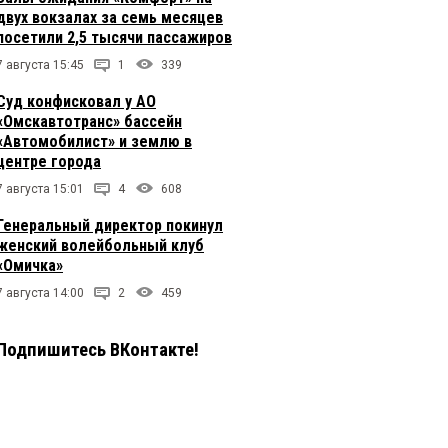
двух вокзалах за семь месяцев
посетили 2,5 тысячи пассажиров
7 августа 15:45
1
339
Суд конфисковал у АО
«Омскавтотранс» бассейн
«Автомобилист» и землю в
центре города
7 августа 15:01
4
608
Генеральный директор покинул
женский волейбольный клуб
«Омичка»
7 августа 14:00
2
459
Подпишитесь ВКонтакте!