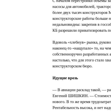
С началом перестройки объемы зак
насосы для автомобилей, трактор
более двух тысяч конструкторов 
конструкторские работы больше не
недальновидны: закрепив в госсоб
КБ разрешили приватизировать по
Вдоволь «хлебнув» рынка, руков
наконец-то «нащупало» то, на чем
собственноручно разработанных а
настолько, что для этого стало х
конструкторском бюро.
Идущие врозь
— В авиации расклад такой, — р
Евгений ШИШКИН. — Стоимость о
нового. В то же время трудозатрат
Рентабельность высока, и нет на