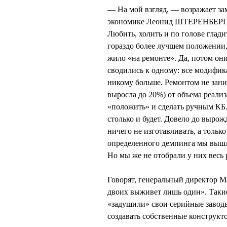
— На мой взгляд, — возражает з
экономике Леонид ШТЕРЕНБЕРГ. 
Любить, холить и по голове глади
гораздо более лучшем положении,
жило «на ремонте». Да, потом он
сводились к одному: все модифика
никому больше. Ремонтом не заним
выросла до 20%) от объема реализ
«положить» и сделать ручным КБ. 
столько и будет. Довело до вырож
ничего не изготавливать, а только
определенного демпинга мы вышл
Но мы же не отобрали у них весь
Говорят, генеральный директор 
двоих выживет лишь один». Такие
«задушили» свои серийные завод
создавать собственные конструкт