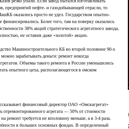
азов резко упали. Если завод пытался изготавливать
ов, предприятий нефте- и газодобывающей отрасли, то
МашКБ оказались просто не удел. Государством опытно-
 финансировались. Более того, там на поверку оказались
ственности 38% акций стратегического агрегатного завода,
лностью, не оставив даже «золотой» акции.
одство Машиностроительного КБ во второй половине 90-х
 можно зарабатывать деньги: ремонт некогда
грегатов. Объемы такого ремонта в России уменьшились
ватать опытного цеха, располагающегося в омском
ассказывает финансовый директор ОАО «Омскагрегат»
тремонтированного агрегата — 50% от стоимости
 на ремонт требуется не вполовину меньше, а в 3-4 раза.
добности в больших основных фондах. В определенный