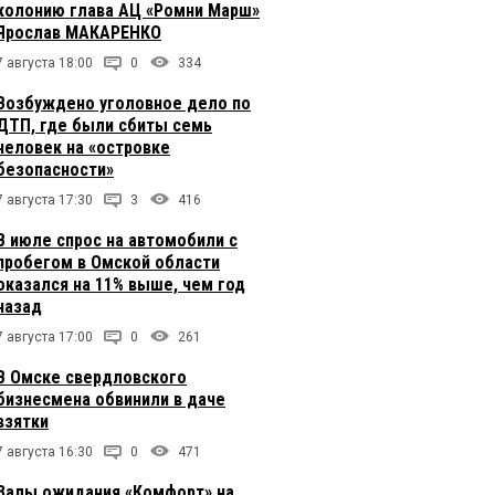
колонию глава АЦ «Ромни Марш»
Ярослав МАКАРЕНКО
7 августа 18:00
0
334
Возбуждено уголовное дело по
ДТП, где были сбиты семь
человек на «островке
безопасности»
7 августа 17:30
3
416
В июле спрос на автомобили с
пробегом в Омской области
оказался на 11% выше, чем год
назад
7 августа 17:00
0
261
В Омске свердловского
бизнесмена обвинили в даче
взятки
7 августа 16:30
0
471
Залы ожидания «Комфорт» на