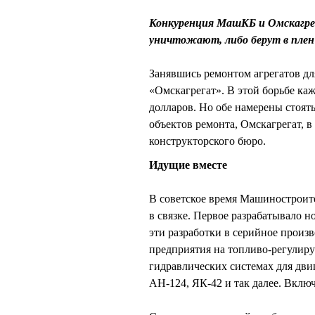
Конкуренция МашКБ и Омскагрег
уничтожают, либо берут в плен
Занявшись ремонтом агрегатов д
«Омскагрегат». В этой борьбе ка
долларов. Но обе намерены стоят
объектов ремонта, Омскагрегат, в
конструкторского бюро.
Идущие вместе
В советское время Машиностроите
в связке. Первое разрабатывало н
эти разработки в серийное произ
предприятия на топливо-регулир
гидравлических системах для дви
АН-124, ЯК-42 и так далее. Вклю