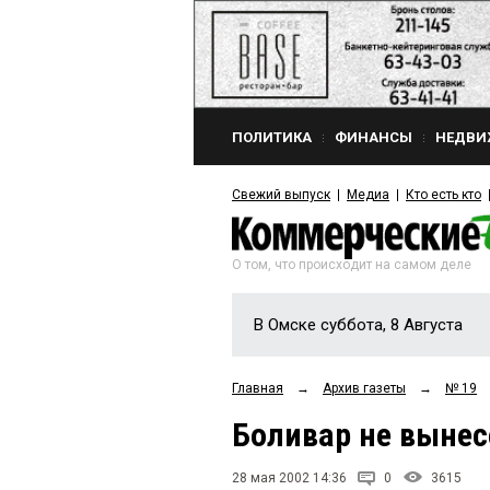
ПОЛИТИКА
ФИНАНСЫ
НЕДВИ
Свежий выпуск
Медиа
Кто есть кто
О том, что происходит на самом деле
В Омске суббота, 8 Августа
Главная
→
Архив газеты
→
№ 19
Боливар не вынес
28 мая 2002 14:36
0
3615