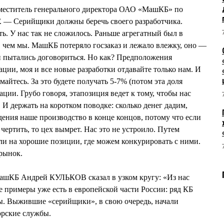
аместитель генерального директора ОАО «МашКБ» по
— Серийщики должны беречь своего разработчика.
ть. У нас так не сложилось. Раньше агрегатный был в
 чем мы. МашКБ потеряло госзаказ и лежало влежку, оно —
и пытались договориться. Но как? Предположения
ции, моя и все новые разработки отдавайте только нам. И
айтесь. За это будете получать 5-7% (потом эта доля
ации. Грубо говоря, этапозиция ведет к тому, чтобы нас
И держать на коротком поводке: сколько денег дадим,
дения наше производство в конце концов, потому что если
 чертить, то цех вымрет. Нас это не устроило. Путем
и на хорошие позиции, где можем конкурировать с ними.
 рынок.
МашКБ Андрей КУЛЬКОВ сказал в узком кругу: «Из нас
 примеры уже есть в европейской части России: ряд КБ
ы. Выжившие «серийщики», в свою очередь, начали
орские службы.