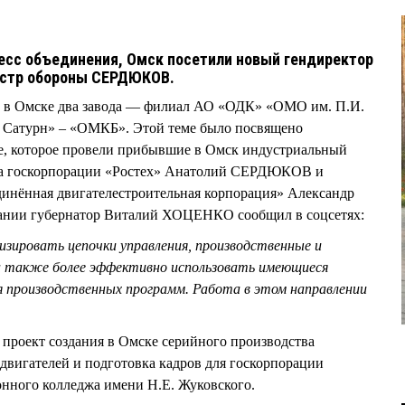
есс объединения, Омск посетили новый гендиректор
истр обороны СЕРДЮКОВ.
ь в Омске два завода — филиал АО «ОДК» «ОМО им. П.И.
 Сатурн» – «ОМКБ». Этой теме было посвящено
ие, которое провели прибывшие в Омск индустриальный
са госкорпорации «Ростех» Анатолий СЕРДЮКОВ и
инённая двигателестроительная корпорация» Александр
ании губернатор Виталий ХОЦЕНКО сообщил в соцсетях:
зировать цепочки управления, производственные и
а также более эффективно использовать имеющиеся
ия производственных программ. Работа в этом направлении
проект создания в Омске серийного производства
двигателей и подготовка кадров для госкорпорации
онного колледжа имени Н.Е. Жуковского.