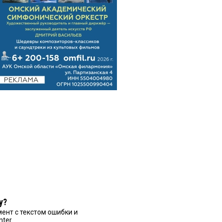
у?
ент с текстом ошибки и
nter.