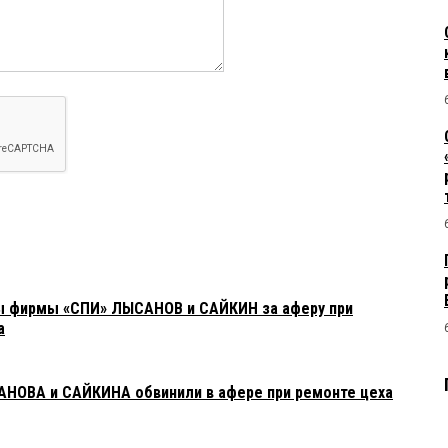
 фирмы «СПИ» ЛЫСАНОВ и САЙКИН за аферу при
а
ОВА и САЙКИНА обвинили в афере при ремонте цеха