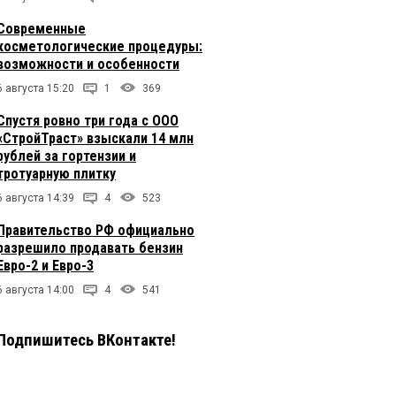
Современные
косметологические процедуры:
возможности и особенности
6 августа 15:20
1
369
Спустя ровно три года с ООО
«СтройТраст» взыскали 14 млн
рублей за гортензии и
тротуарную плитку
6 августа 14:39
4
523
Правительство РФ официально
разрешило продавать бензин
Евро-2 и Евро-3
6 августа 14:00
4
541
Подпишитесь ВКонтакте!