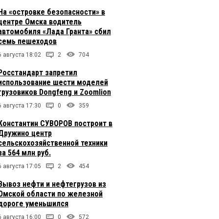
На «островке безопасности» в
центре Омска водитель
автомобиля «Лада Гранта» сбил
семь пешеходов
6 августа 18:02
2
704
Росстандарт запретил
использование шести моделей
грузовиков Dongfeng и Zoomlion
6 августа 17:30
0
359
Константин СУВОРОВ построит в
Дружино центр
сельскохозяйственной техники
за 564 млн руб.
6 августа 17:05
2
454
Вывоз нефти и нефтегрузов из
Омской области по железной
дороге уменьшился
6 августа 16:00
0
572