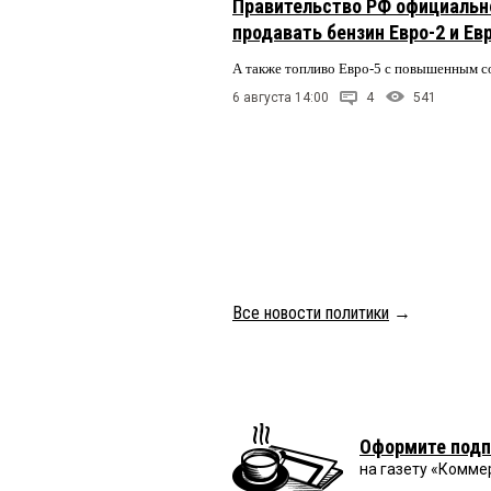
Правительство РФ официальн
продавать бензин Евро-2 и Ев
А также топливо Евро-5 с повышенным 
6 августа 14:00
4
541
Все новости политики
→
Оформите подп
на газету «Комме