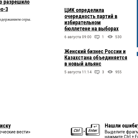
о разрешило
ро-3
ЦИК определила
очередность партий в
содержанием серы.
избирательном
бюллетене на выборах
6 августа 09:00
1
530
Женский бизнес России и
Казахстана объединяется
в новый альянс
5 августа 11:14
3
955
иску
Нашли ошибк
рческие вести»
Выделите фрагм
нажмите Ctrl + E