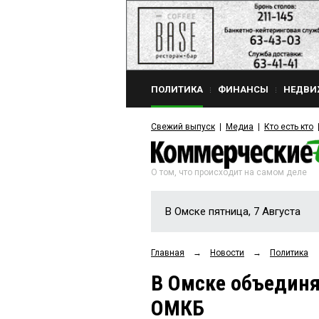
ПОЛИТИКА
ФИНАНСЫ
НЕДВИ
Свежий выпуск
Медиа
Кто есть кто
О том, что происходит на самом деле
В Омске пятница, 7 Августа
Главная
→
Новости
→
Политика
В Омске объединя
ОМКБ