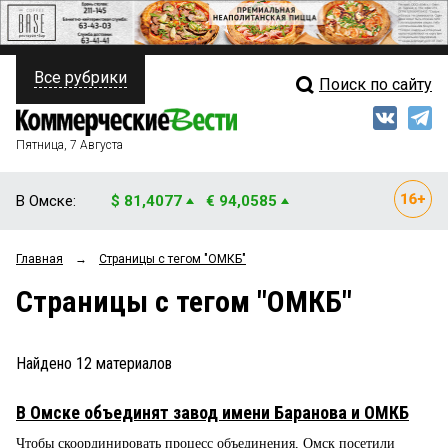
Все рубрики
Поиск по сайту
ПОЛИТИКА
Свежий выпуск
Медиа
ФИНАНСЫ
Пятница, 7 Августа
Кто есть кто
НЕДВИЖИМОСТЬ
В Омске:
$ 81,4077
€ 94,0585
Интервью
БИЗНЕС
Главная
→
Страницы c тегом "ОМКБ"
Мнения
ОБЩЕСТВО
Страницы c тегом "ОМКБ"
Рейтинги
ЗАКОН
Блоги
НОВОСТИ КОМПАНИЙ
Найдено
12
материалов
Архив
ПРОИСШЕСТВИЯ
В Омске объединят завод имени Баранова и ОМКБ
Чтобы скоординировать процесс объединения, Омск посетили
СТИЛЬ ЖИЗНИ