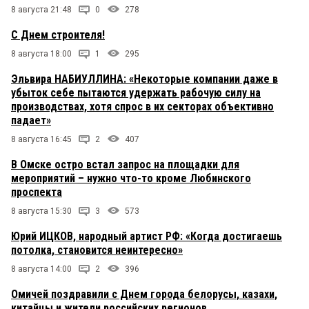
8 августа 21:48
0
278
С Днем строителя!
8 августа 18:00
1
295
Эльвира НАБИУЛЛИНА: «Некоторые компании даже в
убыток себе пытаются удержать рабочую силу на
производствах, хотя спрос в их секторах объективно
падает»
8 августа 16:45
2
407
В Омске остро встал запрос на площадки для
мероприятий – нужно что-то кроме Любинского
проспекта
8 августа 15:30
3
573
Юрий ИЦКОВ, народный артист РФ: «Когда достигаешь
потолка, становится неинтересно»
8 августа 14:00
2
396
Омичей поздравили с Днем города белорусы, казахи,
китайцы и жители российских регионов