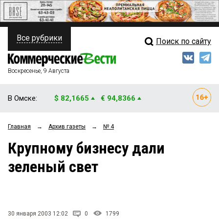
Все рубрики
Поиск по сайту
ПОЛИТИКА
Свежий выпуск
Медиа
ФИНАНСЫ
Воскресенье, 9 Августа
Кто есть кто
НЕДВИЖИМОСТЬ
В Омске:
$ 82,1665
€ 94,8366
Интервью
БИЗНЕС
Главная
→
Архив газеты
→
№ 4
Мнения
ОБЩЕСТВО
Крупному бизнесу дали
Рейтинги
ЗАКОН
зеленый свет
Блоги
НОВОСТИ КОМПАНИЙ
Архив
ПРОИСШЕСТВИЯ
30 января 2003 12:02
0
1799