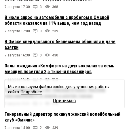
7 августа 17:30
3
368
В июле спрос на автомобили с пробегом в Омской
области оказался на 11% выше, чем год назад
7 августа 17:00
0
239
В Омске свердловского бизнесмена обвинили в даче
взятки
7 августа 16:30
0
430
Залы ожидания «Комфорт» на двух вокзалах за семь
месяцев посетили 2,5 тысячи пассажиров
7 августа 15:45
0
312
Мы используем файлы cookie для улучшения работы
Суд конфисковал у АО «Омскавтотранс» бассейн
сайта.
Подробнее
«Автомобилист» и землю в центре города
Принимаю
7 августа 15:01
3
578
Генеральный директор покинул женский волейбольный
клуб «Омичка»
7 августа 14:00
2
439