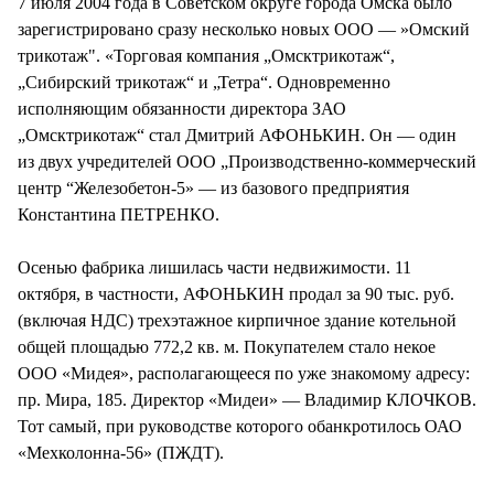
7 июля 2004 года в Советском округе города Омска было
зарегистрировано сразу несколько новых ООО — »Омский
трикотаж". «Торговая компания „Омсктрикотаж“,
„Сибирский трикотаж“ и „Тетра“. Одновременно
исполняющим обязанности директора ЗАО
„Омсктрикотаж“ стал Дмитрий АФОНЬКИН. Он — один
из двух учредителей ООО „Производственно-коммерческий
центр “Железобетон-5» — из базового предприятия
Константина ПЕТРЕНКО.
Осенью фабрика лишилась части недвижимости. 11
октября, в частности, АФОНЬКИН продал за 90 тыс. руб.
(включая НДС) трехэтажное кирпичное здание котельной
общей площадью 772,2 кв. м. Покупателем стало некое
ООО «Мидея», располагающееся по уже знакомому адресу:
пр. Мира, 185. Директор «Мидеи» — Владимир КЛОЧКОВ.
Тот самый, при руководстве которого обанкротилось ОАО
«Мехколонна-56» (ПЖДТ).