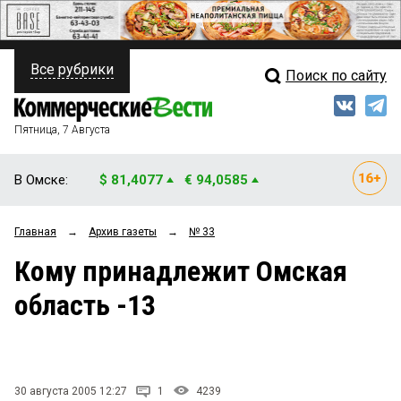
Все рубрики
Поиск по сайту
ПОЛИТИКА
Свежий выпуск
Медиа
ФИНАНСЫ
Пятница, 7 Августа
Кто есть кто
НЕДВИЖИМОСТЬ
В Омске:
$ 81,4077
€ 94,0585
Интервью
БИЗНЕС
Главная
→
Архив газеты
→
№ 33
Мнения
ОБЩЕСТВО
Кому принадлежит Омская
Рейтинги
ЗАКОН
область -13
Блоги
НОВОСТИ КОМПАНИЙ
Архив
ПРОИСШЕСТВИЯ
30 августа 2005 12:27
1
4239