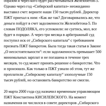
образом и через кого будет рассчитываться Железобетон-5.
Однако через год «Сибирский капитал» неожиданно
выставил счет: верните наши 150 тысяч рублей. Директор
ПЖТ приехал к ним: «Как же так? Договаривались же, что
деньги пойдут в счет задолженности Железобетона-5. По
словам ПОДОЛЯКА, его успокоили: не суетись, мол, все
будет в порядке. А через три месяца в арбитражный суд
поступил иск от „Сибирского капитала“ с требованием
признать ПЖТ банкротом. Была тогда такая статья в Законе
„О несостоятельности“: если задолженность превышает 500
минимальных зарплат и не погашена в течение трех
месяцев, то суд может принять решение о банкротстве. Что
и произошло. Как только в ПЖТ узнали об этом, тут же
проплатили „Сибирскому капиталу“ злополучные 150
тысяч рублей, но остановить банкротство не смогли.
20 марта 2000 года суд назначил временным управляющим
ПЖТ Константина КИСИЛЕВСКОГО. На момент
назначения он числился в совете директоров „Сибирского