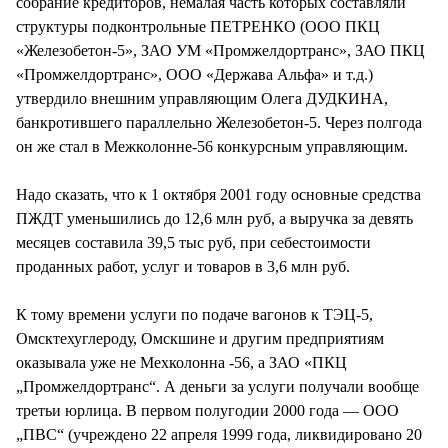
собрание кредиторов, немалая часть которых составляли
структуры подконтрольные ПЕТРЕНКО (ООО ПКЦ
«Железобетон-5», ЗАО УМ «Промжелдортранс», ЗАО ПКЦ
«Промжелдортранс», ООО «Держава Альфа» и т.д.)
утвердило внешним управляющим Олега ДУДКИНА,
банкротившего параллельно Железобетон-5. Через полгода
он же стал в Межколонне-56 конкурсным управляющим.
Надо сказать, что к 1 октября 2001 году основные средства
ПЖДТ уменьшились до 12,6 млн руб, а выручка за девять
месяцев составила 39,5 тыс руб, при себестоимости
проданных работ, услуг и товаров в 3,6 млн руб.
К тому времени услуги по подаче вагонов к ТЭЦ-5,
Омсктехуглероду, Омскшине и другим предприятиям
оказывала уже не Мехколонна -56, а ЗАО «ПКЦ
„Промжелдортранс“. А деньги за услуги получали вообще
третьи юрлица. В первом полугодии 2000 года — ООО
„ПВС“ (учреждено 22 апреля 1999 года, ликвидировано 20