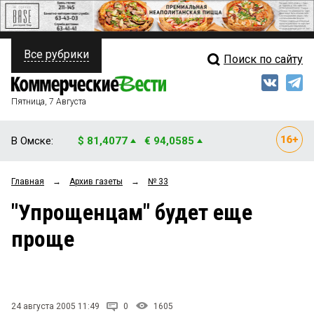
Все рубрики
Поиск по сайту
ПОЛИТИКА
Свежий выпуск
Медиа
ФИНАНСЫ
Пятница, 7 Августа
Кто есть кто
НЕДВИЖИМОСТЬ
В Омске:
$ 81,4077
€ 94,0585
Интервью
БИЗНЕС
Главная
→
Архив газеты
→
№ 33
Мнения
ОБЩЕСТВО
"Упрощенцам" будет еще
Рейтинги
ЗАКОН
проще
Блоги
НОВОСТИ КОМПАНИЙ
Архив
ПРОИСШЕСТВИЯ
24 августа 2005 11:49
0
1605