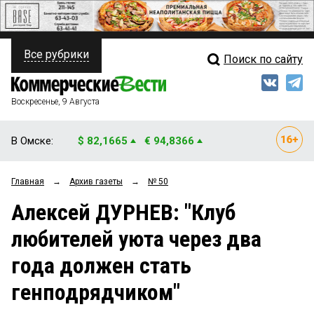
Все рубрики
Поиск по сайту
ПОЛИТИКА
Свежий выпуск
Медиа
ФИНАНСЫ
Воскресенье, 9 Августа
Кто есть кто
НЕДВИЖИМОСТЬ
В Омске:
$ 82,1665
€ 94,8366
Интервью
БИЗНЕС
Главная
→
Архив газеты
→
№ 50
Мнения
ОБЩЕСТВО
Алексей ДУРНЕВ: "Клуб
Рейтинги
ЗАКОН
любителей уюта через два
Блоги
НОВОСТИ КОМПАНИЙ
года должен стать
Архив
ПРОИСШЕСТВИЯ
генподрядчиком"