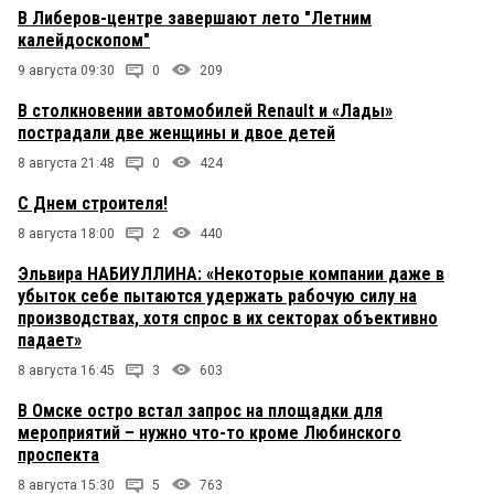
В Либеров-центре завершают лето "Летним
калейдоскопом"
9 августа 09:30
0
209
В столкновении автомобилей Renault и «Лады»
пострадали две женщины и двое детей
8 августа 21:48
0
424
С Днем строителя!
8 августа 18:00
2
440
Эльвира НАБИУЛЛИНА: «Некоторые компании даже в
убыток себе пытаются удержать рабочую силу на
производствах, хотя спрос в их секторах объективно
падает»
8 августа 16:45
3
603
В Омске остро встал запрос на площадки для
мероприятий – нужно что-то кроме Любинского
проспекта
8 августа 15:30
5
763