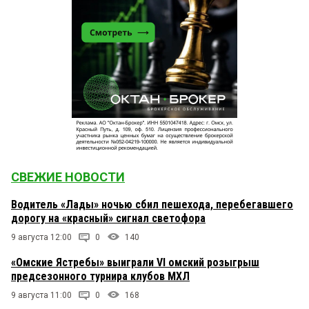
СВЕЖИЕ НОВОСТИ
Водитель «Лады» ночью сбил пешехода, перебегавшего
дорогу на «красный» сигнал светофора
9 августа 12:00
0
140
«Омские Ястребы» выиграли VI омский розыгрыш
предсезонного турнира клубов МХЛ
9 августа 11:00
0
168