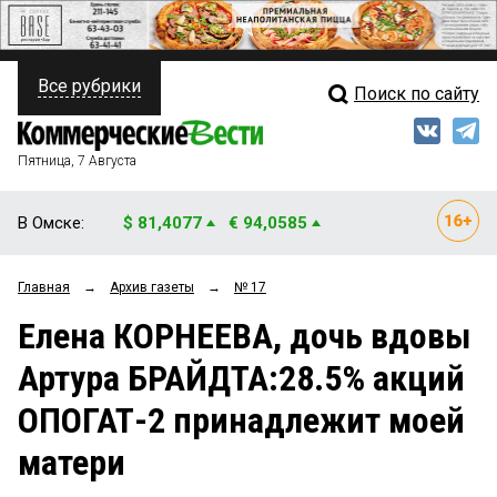
Все рубрики
Поиск по сайту
ПОЛИТИКА
Свежий выпуск
Медиа
ФИНАНСЫ
Пятница, 7 Августа
Кто есть кто
НЕДВИЖИМОСТЬ
В Омске:
$ 81,4077
€ 94,0585
Интервью
БИЗНЕС
Главная
→
Архив газеты
→
№ 17
Мнения
ОБЩЕСТВО
Елена КОРНЕЕВА, дочь вдовы
Рейтинги
ЗАКОН
Артура БРАЙДТА:28.5% акций
Блоги
НОВОСТИ КОМПАНИЙ
ОПОГАТ-2 принадлежит моей
Архив
ПРОИСШЕСТВИЯ
матери