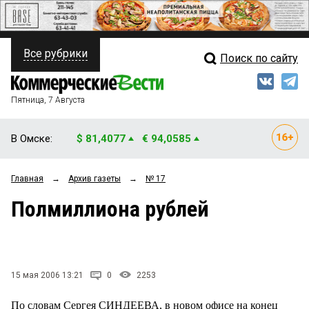
Все рубрики
Поиск по сайту
ПОЛИТИКА
Свежий выпуск
Медиа
ФИНАНСЫ
Пятница, 7 Августа
Кто есть кто
НЕДВИЖИМОСТЬ
В Омске:
$ 81,4077
€ 94,0585
Интервью
БИЗНЕС
Главная
→
Архив газеты
→
№ 17
Мнения
ОБЩЕСТВО
Полмиллиона рублей
Рейтинги
ЗАКОН
Блоги
НОВОСТИ КОМПАНИЙ
Архив
15 мая 2006 13:21
0
2253
ПРОИСШЕСТВИЯ
По словам Сергея СИНДЕЕВА, в новом офисе на конец