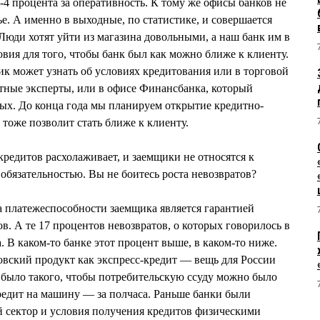
3-4 процента за оперативность. К тому же офисы банков не
ье. А именно в выходные, по статистике, и совершается
Люди хотят уйти из магазина довольными, а наш банк им в
овия для того, чтобы банк был как можно ближе к клиенту.
к может узнать об условиях кредитования или в торговой
итные эксперты, или в офисе Финансбанка, который
дных. До конца года мы планируем открытие кредитно-
 тоже позволит стать ближе к клиенту.
редитов расхолаживает, и заемщики не относятся к
обязательностью. Вы не боитесь роста невозвратов?
 платежеспособности заемщика является гарантией
в. А те 17 процентов невозвратов, о которых говорилось в
. В каком-то банке этот процент выше, в каком-то ниже.
овский продукт как экспресс-кредит — вещь для России
е было такого, чтобы потребительскую ссуду можно было
кредит на машину — за полчаса. Раньше банки были
 сектор и условия получения кредитов физическими