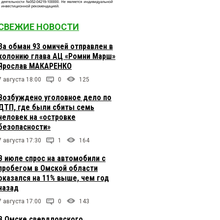
СВЕЖИЕ НОВОСТИ
За обман 93 омичей отправлен в
колонию глава АЦ «Ромни Марш»
Ярослав МАКАРЕНКО
7 августа 18:00
0
125
Возбуждено уголовное дело по
ДТП, где были сбиты семь
человек на «островке
безопасности»
7 августа 17:30
1
164
В июле спрос на автомобили с
пробегом в Омской области
оказался на 11% выше, чем год
назад
7 августа 17:00
0
143
В Омске свердловского