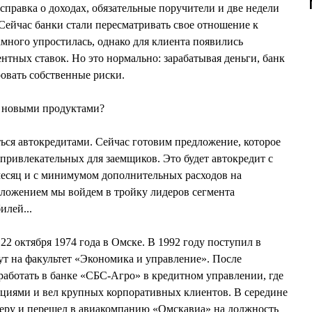
справка о доходах, обязательные поручители и две недели
 Сейчас банки стали пересматривать свое отношение к
много упростилась, однако для клиента появились
нтных ставок. Но это нормально: зарабатывая деньги, банк
вать собственные риски.
с новыми продуктами?
ься автокредитами. Сейчас готовим предложение, которое
 привлекательных для заемщиков. Это будет автокредит с
месяц и с минимумом дополнительных расходов на
дложением мы войдем в тройку лидеров сегмента
илей...
2 октября 1974 года в Омске. В 1992 году поступил в
т на факультет «Экономика и управление». После
 работать в банке «СБС-Агро» в кредитном управлении, где
циями и вел крупных корпоративных клиентов. В середине
феру и перешел в авиакомпанию «Омскавиа» на должность