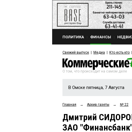
ПОЛИТИКА
ФИНАНСЫ
НЕДВИ
Свежий выпуск
Медиа
Кто есть кто
О том, что происходит на самом деле
В Омске пятница, 7 Августа
Главная
→
Архив газеты
→
№ 22
Дмитрий СИДОРОВ
ЗАО "Финансбанк"