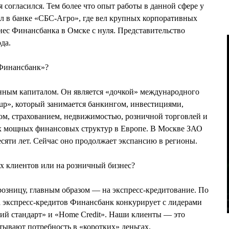
 согласился. Тем более что опыт работы в данной сфере у
тал в банке «СБС-Агро», где вел крупных корпоративных
нес Финансбанка в Омске с нуля. Представительство
да.
«Финансбанк»?
нным капиталом. Он является «дочкой» международного
up», который занимается банкингом, инвестициями,
ом, страхованием, недвижимостью, розничной торговлей и
ых мощных финансовых структур в Европе. В Москве ЗАО
сяти лет. Сейчас оно продолжает экспансию в регионы.
х клиентов или на розничный бизнес?
озницу, главным образом — на экспресс-кредитование. По
а экспресс-кредитов Финансбанк конкурирует с лидерами
ий стандарт» и «Home Credit». Наши клиенты — это
ывают потребность в «коротких» деньгах.