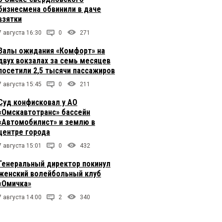
бизнесмена обвинили в даче
взятки
7 августа 16:30
0
271
Залы ожидания «Комфорт» на
двух вокзалах за семь месяцев
посетили 2,5 тысячи пассажиров
7 августа 15:45
0
211
Суд конфисковал у АО
«Омскавтотранс» бассейн
«Автомобилист» и землю в
центре города
7 августа 15:01
0
432
Генеральный директор покинул
женский волейбольный клуб
«Омичка»
7 августа 14:00
2
340