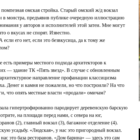
 помпезная омская стройка. Старый омский ж/д вокзал
и в монстра, предъявив публике очередную иллюстрацию
нимания у авторов и исполнителей этой затеи. Мне могут
что о вкусах не спорят. Известно.
 А если его нет, если это безвкусица, да к тому же
лом?
е есть примеры местного подхода архитекторов к
них — здание ТК «Пять звезд». В случае с обновленным
 архитектурное направление профанации классицизма
а. Денег и камня не пожалели, но что построили? На что
и, что опять местные власти «продали» омичам?
кзала гипертрофированно пародирует деревенскую барскую
отрите, на площади перед нами, с севера на юг,
оранов (2), главный вокзал (3), багажное отделение (4).
кую усадьбу. «Людская», у нас это пригородный вокзал.
нас это база ресторанов. «Дом барина» — здесь это сам