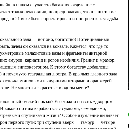
шней», в нашем случае это багажное отделение с
атает только «часовни», но предполагаю, что планы такие
орода в 21 веке быть спроектирован и построен как усадьба
вокзального зала — вот оно, богатство! Потенциальный
ть, зачем он оказался на вокзале. Кажется, что где-то
вухметровые малахитовые вазы и фрагменты янтарной
ких амуров, кариатид и рогов изобилия. Гранит и мрамор,
рашеным гипсокартоном. К этому богатству добавлены
 и почему-то театральная люстра. В крыльях главного зала
и красно-карминовыми вычурными шторами и оранжерей
зале. Не много ли «красоты» в одном месте?
новленный омский вокзал? Его можно назвать «дворцом
 И каково по ним карабкаться с сумками, чемоданами,
етрезвыми спутниками жизни? Особое изумление вызывает
ррон первого пути: три ступени вверх — тамбур — четыре