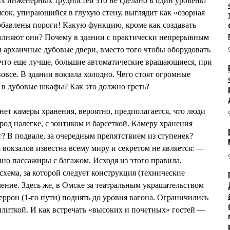
их инженерных трудностей это не сделано в один уровень?
ясок, упирающийся в глухую стену, выглядит как «озорная
обавлены пороги! Какую функцию, кроме как создавать
олняют они? Почему в здании с практически непрерывным
 архаичные дубовые двери, вместо того чтобы оборудовать
 что еще лучше, большие автоматические вращающиеся, при
овсе. В здании вокзала холодно. Чего стоят огромные
 в дубовые шкафы? Как это должно греть?
нет камеры хранения, вероятно, предполагается, что люди
род налегке, с зонтиком и барсеткой. Камеру хранения
т? В подвале, за очередным препятствием из ступенек?
вокзалов известна всему миру и секретом не является: —
нно пассажиры с багажом. Исходя из этого правила,
хема, за которой следует конструкция (технические
ение. Здесь же, в Омске за театральным украшательством
еррон (1-го пути) поднять до уровня вагона. Ограничились
литкой. И как встречать «высоких и почетных» гостей —