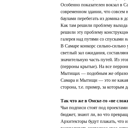
Особенно показателен вокзал в С
современном здании, что совсем н
баулами перебегать из домика в д
Как там решили проблему выхода 
решили эту проблему конструкци
галерея над путями со спусками н
В Самаре конкорс сильно-сильно
светлый зал ожидания, составля
значительную часть путей. Из эт
(перроны крытые). На все перрон
Мытищах — подобным же образом, 
Самара и Мытищи — это не какая-
сторона, т.е. пример, за которым д
Так что же в Омске-то «не слож
Чьи подписи стоят под проектам
бюджет, знают ли, во что превра
Архитекторы будут плакать, что и