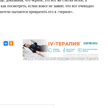
е, доказывая, что черное, это все же слегка белое, а
как посмотреть, еслии вовсе не заявят, что все очевидно
нители пытаются превратить его в «черное».