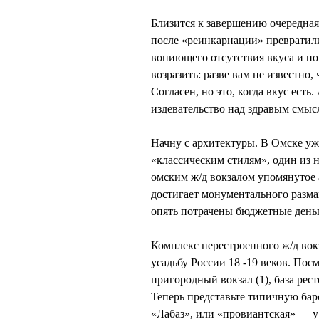
Близится к завершению очередная
после «реинкарнации» превратил
вопиющего отсутствия вкуса и по
возразить: разве вам не известно, 
Согласен, но это, когда вкус есть.
издевательство над здравым смыс
Начну с архитектуры. В Омске уж
«классическим стилям», один из 
омским ж/д вокзалом упомянутое
достигает монументального размах
опять потрачены бюджетные деньг
Комплекс перестроенного ж/д во
усадьбу России 18 -19 веков. Посм
пригородный вокзал (1), база рест
Теперь представьте типичную барс
«Лабаз», или «провиантская» — у 