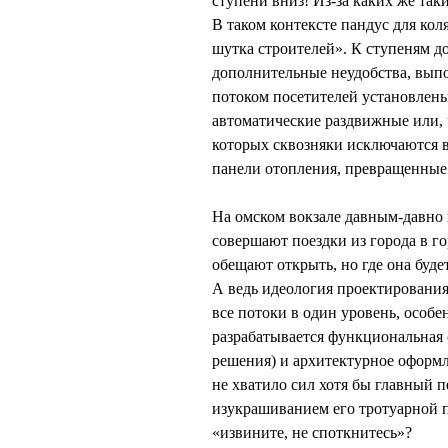
ступени вниз! Из-за каких же так
В таком контексте пандус для кол
шутка строителей». К ступеням д
дополнительные неудобства, вып
потоком посетителей установлены
автоматические раздвижные или,
которых сквозняки исключаются в
панели отопления, превращенные
На омском вокзале давным-давно 
совершают поездки из города в го
обещают открыть, но где она буде
А ведь идеология проектирования 
все потоки в один уровень, особе
разрабатывается функциональная с
решения) и архитектурное оформл
не хватило сил хотя бы главный п
изукрашиванием его тротуарной п
«извините, не споткнитесь»?