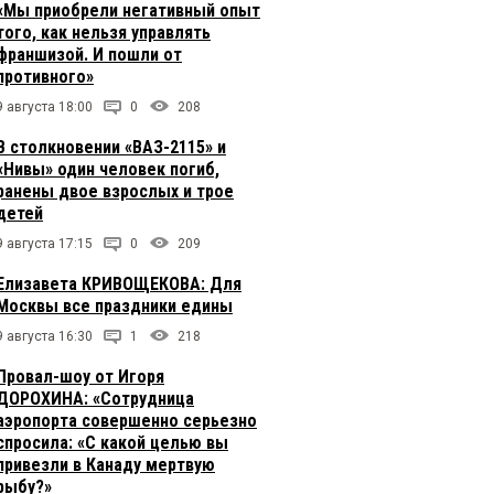
«Мы приобрели негативный опыт
того, как нельзя управлять
франшизой. И пошли от
противного»
9 августа 18:00
0
208
В столкновении «ВАЗ-2115» и
«Нивы» один человек погиб,
ранены двое взрослых и трое
детей
9 августа 17:15
0
209
Елизавета КРИВОЩЕКОВА: Для
Москвы все праздники едины
9 августа 16:30
1
218
Провал-шоу от Игоря
ДОРОХИНА: «Сотрудница
аэропорта совершенно серьезно
спросила: «С какой целью вы
привезли в Канаду мертвую
рыбу?»