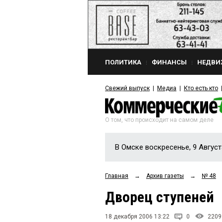
ПОЛИТИКА
ФИНАНСЫ
НЕДВИ
Свежий выпуск
Медиа
Кто есть кто
О том, что происходит на самом деле
В Омске воскресенье, 9 Август
Главная
→
Архив газеты
→
№ 48
Дворец ступеней
18 декабря 2006 13:22
0
2209