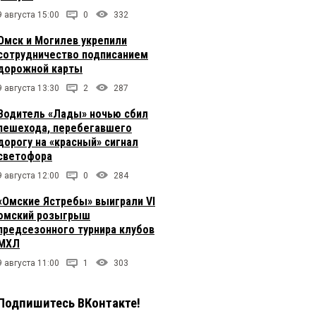
9 августа 15:00
0
332
Омск и Могилев укрепили
сотрудничество подписанием
дорожной карты
9 августа 13:30
2
287
Водитель «Лады» ночью сбил
пешехода, перебегавшего
дорогу на «красный» сигнал
светофора
9 августа 12:00
0
284
«Омские Ястребы» выиграли VI
омский розыгрыш
предсезонного турнира клубов
МХЛ
9 августа 11:00
1
303
Подпишитесь ВКонтакте!