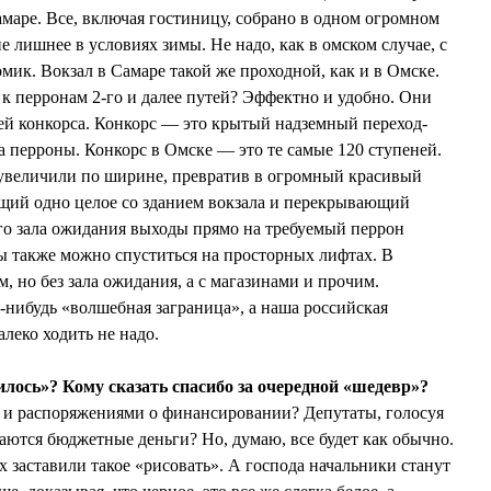
амаре. Все, включая гостиницу, собрано в одном огромном
е лишнее в условиях зимы. Не надо, как в омском случае, с
омик. Вокзал в Самаре такой же проходной, как и в Омске.
к перронам 2-го и далее путей? Эффектно и удобно. Они
ей конкорса. Конкорс — это крытый надземный переход-
а перроны. Конкорс в Омске — это те самые 120 ступеней.
 увеличили по ширине, превратив в огромный красивый
ющий одно целое со зданием вокзала и перекрывающий
ого зала ожидания выходы прямо на требуемый перрон
ы также можно спуститься на просторных лифтах. В
но без зала ожидания, а с магазинами и прочим.
нибудь «волшебная заграница», а наша российская
алеко ходить не надо.
илось»? Кому сказать спасибо за очередной «шедевр»?
и и распоряжениями о финансировании? Депутаты, голосуя
щаются бюджетные деньги? Но, думаю, все будет как обычно.
х заставили такое «рисовать». А господа начальники станут