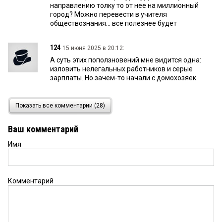
направлению толку то от нее на миллионный
город? Можно перевести в учителя
обществознания... все полезнее будет
124
15 июня 2025 в 20:12:
А суть этих поползновений мне видится одна:
изловить нелегальных работников и серые
зарплаты. Но зачем-то начали с домохозяек.
124
15 июня 2025 в 20:10:
Показать все комментарии (28)
Дервиш, вольных граждан мужского пола
считает военкомат.
Ваш комментарий
Имя
Василий
15 июня 2025 в 17:42:
Еще ввести налог на бездетность, я его успел
поплатить, исполнилось 18 сразу стали на работе
высчитывать, то есть я нарушив закон должен
Комментарий
был сострагать ребенка в 17 что бы его, не
платить, люди вторая нефть
дервиш
15 июня 2025 в 17:03: