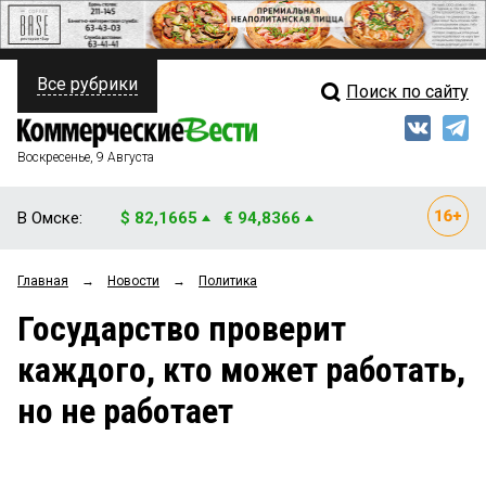
Все рубрики
Поиск по сайту
ПОЛИТИКА
Свежий выпуск
Медиа
ФИНАНСЫ
Воскресенье, 9 Августа
Кто есть кто
НЕДВИЖИМОСТЬ
В Омске:
$ 82,1665
€ 94,8366
Интервью
БИЗНЕС
Главная
→
Новости
→
Политика
Мнения
ОБЩЕСТВО
Государство проверит
Рейтинги
ЗАКОН
каждого, кто может работать,
Блоги
НОВОСТИ КОМПАНИЙ
но не работает
Архив
ПРОИСШЕСТВИЯ