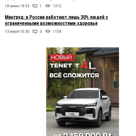
18 июня 18:33
1
1212
Гурген
15 июня 2025 в 13:30:
Минтруд: в России работают лишь 30% людей с
Прокуратура ничего не создаёт и ничего не
ограниченными возможностями здоровья
производит, но зато у сотрудников зарплаты
начинаются от 100 в месяц и каждый год
13 июня 15:30
3
1158
индексация и
Александр
15 июня 2025 в 12:51:
На сырьевых заводах местных и кремлёвских
олигархов уже некому работать, а китайцы и
узбеки хотят в десятки раз получать больше, вот
из-за этого и идёт вся возня.Молодёжь уезжает
за границу или в столичные города, а на заводах
в регионах нехватки сотрудников. Люди почему-
то не хотят работать за копейки)))Ну а красивые
слова и лозунги которые произносят чинушки
уже не оказывают никакого влияния.
Пенсионер
15 июня 2025 в 11:34:
Пенсионер до гробовой доски должен работать?
Да и инвалиды какую официальную работу могут
выполнять?