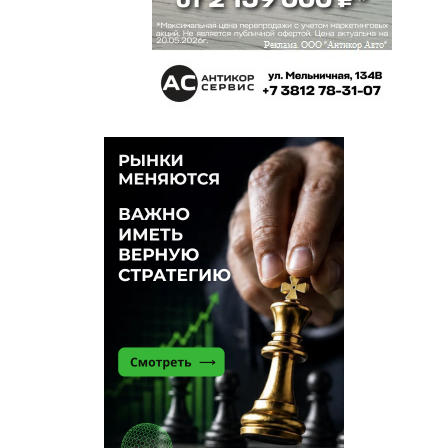
Илья
15 июня 2025 в 11:07:
Закон действительно обязывает и трудовой
договор заключать и налоги платить. Но
непонятно как заставить это сделать
электриков/ сантехников/уборшиков/
фотографов/владельцев спецтехники и т.п.с
сайтов объявлений? Это будет административно
дорого. Может вернуться к прежней пенсионной
системе? Наверное понятно, что сейчас эти люди
не получают 200 т.р.в месяц, чтобы в старости
получать накопительную пенсию хотябы 50 т.р.( и
какая инфляция будет к тому времени).
Надежда
15 июня 2025 в 08:58:
Что употребляет эта дама? Или автор статьи?
Студенты должны учиться, инвалиды в силу
состояния здоровья не могут работать, а
пенсионеры заслужили уже не работать.Почему
бы им не пойти не поработать, кто эту чушь
настрочил.