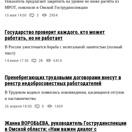
Показатель предлагают закрепить на уровне не ниже расчёта из
МРОТ, пояснили в Омской Гострудинспекции
10 мая 14:00
3
2954
Государство проверит каждого, кто может
работать, но не работает
В России ужесточается борьба с нелегальной занятостью (полный
текст)
14 июня 17:30
28
6414
Пренебрегающих трудовыми договорами внесут в
реестр недобросовестных работодателей
В Трудовом кодексе появились нововведения, касающиеся отгулов
и наставничества
26 апреля 18:00
0
1609
Жанна ВОРОБЬЕВА, руководитель Гострудинспекции
в Омской области: «Нам важен диалог с