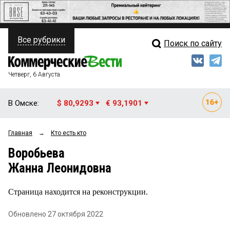
Все рубрики
Поиск по сайту
ПОЛИТИКА
Свежий выпуск
Медиа
ФИНАНСЫ
Четверг, 6 Августа
Кто есть кто
НЕДВИЖИМОСТЬ
В Омске:
$ 80,9293
€ 93,1901
Интервью
БИЗНЕС
Главная
→
Кто есть кто
Мнения
ОБЩЕСТВО
Воробьева
Рейтинги
ЗАКОН
Жанна Леонидовна
Блоги
НОВОСТИ КОМПАНИЙ
Страница находится на реконструкции.
Архив
ПРОИСШЕСТВИЯ
Обновлено 27 октября 2022
СТИЛЬ ЖИЗНИ