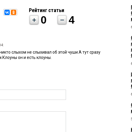
Рейтинг статьи
0
4
04:
икто слыхом не слыхивал об этой чуши.А тут сразу
.Клоуны он и есть клоуны.