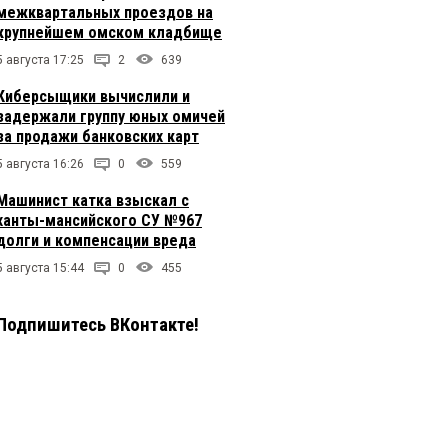
межквартальных проездов на
крупнейшем омском кладбище
5 августа 17:25
2
639
Киберсыщики вычислили и
задержали группу юных омичей
за продажи банковских карт
5 августа 16:26
0
559
Машинист катка взыскал с
ханты-мансийского СУ №967
долги и компенсации вреда
5 августа 15:44
0
455
Подпишитесь ВКонтакте!