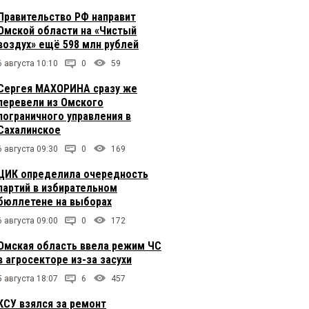
Правительство РФ направит
Омской области на «Чистый
воздух» ещё 598 млн рублей
6 августа 10:10
0
59
Сергея МАХОРИНА сразу же
перевели из Омского
пограничного управления в
Сахалинское
6 августа 09:30
0
169
ЦИК определила очередность
партий в избирательном
бюллетене на выборах
6 августа 09:00
0
172
Омская область ввела режим ЧС
в агросекторе из-за засухи
5 августа 18:07
6
457
КСУ взялся за ремонт