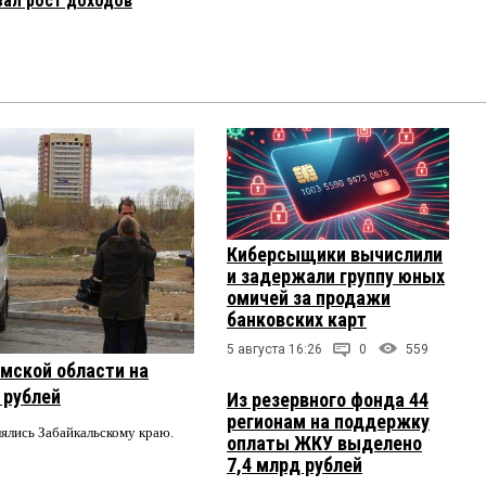
зал рост доходов
Киберсыщики вычислили
и задержали группу юных
омичей за продажи
банковских карт
5 августа 16:26
0
559
мской области на
 рублей
Из резервного фонда 44
регионам на поддержку
лялись Забайкальскому краю.
оплаты ЖКУ выделено
7,4 млрд рублей