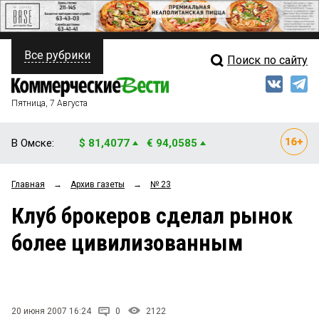
Все рубрики
Поиск по сайту
ПОЛИТИКА
Свежий выпуск
Медиа
ФИНАНСЫ
Пятница, 7 Августа
Кто есть кто
НЕДВИЖИМОСТЬ
В Омске:
$ 81,4077
€ 94,0585
Интервью
БИЗНЕС
Главная
→
Архив газеты
→
№ 23
Мнения
ОБЩЕСТВО
Клуб брокеров сделал рынок
Рейтинги
ЗАКОН
более цивилизованным
Блоги
НОВОСТИ КОМПАНИЙ
Архив
ПРОИСШЕСТВИЯ
20 июня 2007 16:24
0
2122