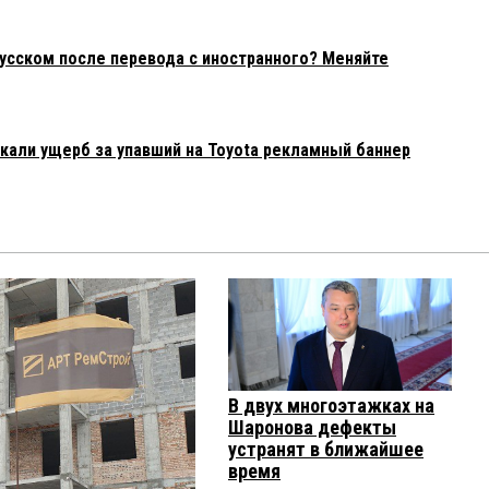
русском после перевода с иностранного? Меняйте
али ущерб за упавший на Toyota рекламный баннер
В двух многоэтажках на
Шаронова дефекты
устранят в ближайшее
время