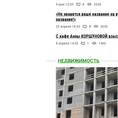
9 мая 12:00
6
2530
«Не нравится ваше название на 
название!»
25 апреля 18:00
8
3035
С кафе Анны КОРШУНОВОЙ взыск
8 апреля 14:30
1
1450
НЕДВИЖИМОСТЬ