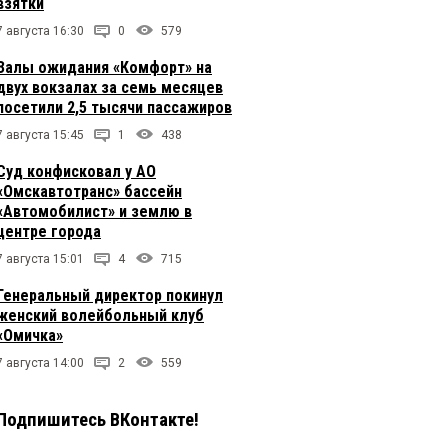
взятки
7 августа 16:30
0
579
Залы ожидания «Комфорт» на
двух вокзалах за семь месяцев
посетили 2,5 тысячи пассажиров
7 августа 15:45
1
438
Суд конфисковал у АО
«Омскавтотранс» бассейн
«Автомобилист» и землю в
центре города
7 августа 15:01
4
715
Генеральный директор покинул
женский волейбольный клуб
«Омичка»
7 августа 14:00
2
559
Подпишитесь ВКонтакте!