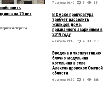
7 августа 10:40
5
641
озобновить
щиков на 70 лет
В Омске прокуратура
требует расселить
жильцов дома,
вторная экспертиза.
признанного аварийным в
2019 году
6 августа 13:15
4
717
Введена в эксплуатацию
блочно-модульная
котельная в селе
Александровское Омской
области
6 августа 10:30
1
688