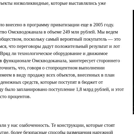
бъекты низколиквидные, которые выставлялись уже
ло внесено в программу приватизации еще в 2005 году.
тво Омскводоканала в объеме 249 млн рублей. Мы ведем
обществом, поскольку самый вероятный покупатель — это
мся, что переговоры дадут положительный результат и лот
. Вряд ли технологическое оборудование и движимое
 в функционале Омскводоканала, заинтересует стороннего
уточнить, что, говоря о стопроцентном выполнении
меем в виду продажу всех объектов, внесенных в план
 денежных средств, которые поступят в бюджет от
ду было запланировано поступление 1,8 млрд рублей, и этот
сто процентов.
ли у нас озабоченность. Те конструкции, которые стоят
другие, более безопасные способы размещения наружной