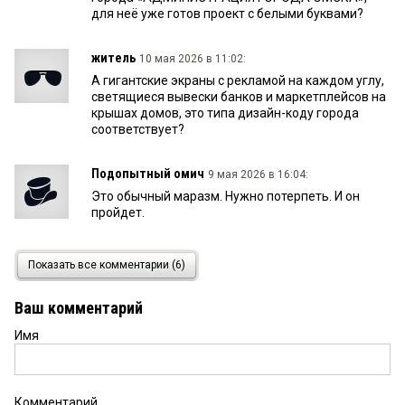
для неё уже готов проект с белыми буквами?
житель
10 мая 2026 в 11:02:
А гигантские экраны с рекламой на каждом углу,
светящиеся вывески банков и маркетплейсов на
крышах домов, это типа дизайн-коду города
соответствует?
Подопытный омич
9 мая 2026 в 16:04:
Это обычный маразм. Нужно потерпеть. И он
пройдет.
Да, да
9 мая 2026 в 15:48:
Показать все комментарии (6)
А короткие юбки горожанок не позволяют
разглядеть архитектурный облик зданий.
Ваш комментарий
Имя
Пора
9 мая 2026 в 15:45:
я думаю, и о расцветке одежды горожан
поговорить. Ну ведь это же Шанхай какой-то.
Один в желтом, другой в зеленом. Кошмар! И
Комментарий