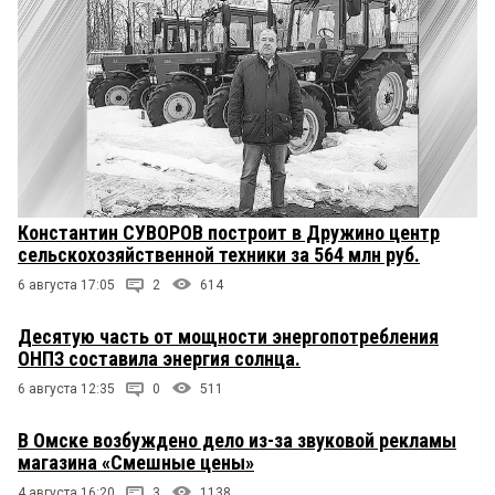
Константин СУВОРОВ построит в Дружино центр
сельскохозяйственной техники за 564 млн руб.
6 августа 17:05
2
614
Десятую часть от мощности энергопотребления
ОНПЗ составила энергия солнца.
6 августа 12:35
0
511
В Омске возбуждено дело из-за звуковой рекламы
магазина «Смешные цены»
4 августа 16:20
3
1138