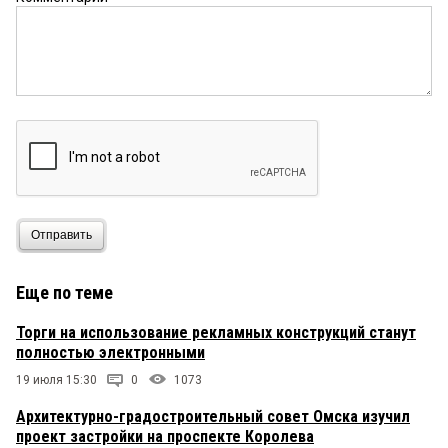
прутся прямо по гостевым маршрутам.
ДЖОКЕР
9 мая 2026 в 13:04:
Через полгода надо будет переделать в серый,
RAL серого еще через полгода сообщат!
Отправить
Еще по теме
Торги на использование рекламных конструкций станут
полностью электронными
19 июля 15:30
0
1073
Архитектурно-градостроительный совет Омска изучил
проект застройки на проспекте Королева