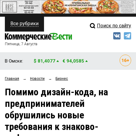
Все рубрики
Поиск по сайту
ПОЛИТИКА
Свежий выпуск
Медиа
ФИНАНСЫ
Пятница, 7 Августа
Кто есть кто
НЕДВИЖИМОСТЬ
В Омске:
$ 81,4077
€ 94,0585
Интервью
БИЗНЕС
Главная
→
Новости
→
Бизнес
Мнения
ОБЩЕСТВО
Помимо дизайн-кода, на
Рейтинги
ЗАКОН
предпринимателей
Блоги
НОВОСТИ КОМПАНИЙ
обрушились новые
Архив
ПРОИСШЕСТВИЯ
требования к знаково-