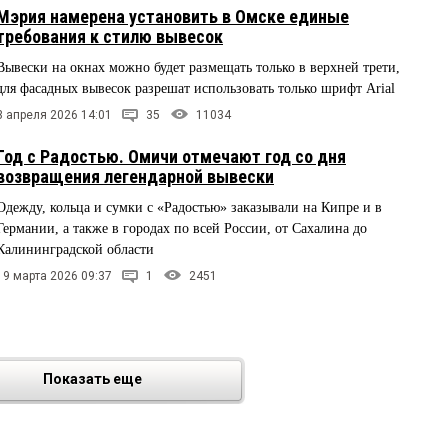
Мэрия намерена установить в Омске единые
требования к стилю вывесок
Вывески на окнах можно будет размещать только в верхней трети,
для фасадных вывесок разрешат использовать только шрифт Arial
3 апреля 2026 14:01
35
11034
Год с Радостью. Омичи отмечают год со дня
возвращения легендарной вывески
Одежду, кольца и сумки с «Радостью» заказывали на Кипре и в
Германии, а также в городах по всей России, от Сахалина до
Калининградской области
19 марта 2026 09:37
1
2451
Показать еще