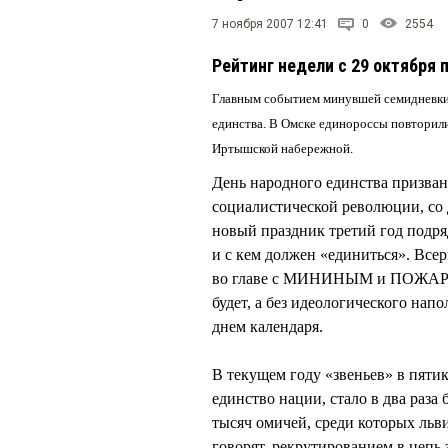
7 ноября 2007 12:41
0
2554
Рейтинг недели с 29 октября п
Главным событием минувшей семидневки,
единства. В Омске единороссы повторил
Иртышской набережной.
День народного единства призва
социалистической революции, со д
новый праздник третий год подряд
и с кем должен «единиться». Все
во главе с МИНИНЫМ и ПОЖАРСКИ
будет, а без идеологического нап
днем календаря.
В текущем году «звеньев» в пят
единство нации, стало в два раза
тысяч омичей, среди которых льв
говорят, рекрутированием в цепь