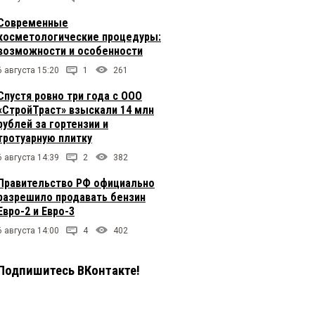
Современные
косметологические процедуры:
возможности и особенности
6 августа 15:20
1
261
Спустя ровно три года с ООО
«СтройТраст» взыскали 14 млн
рублей за гортензии и
тротуарную плитку
6 августа 14:39
2
382
Правительство РФ официально
разрешило продавать бензин
Евро-2 и Евро-3
6 августа 14:00
4
402
Подпишитесь ВКонтакте!