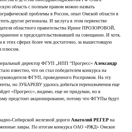
ую область с полным правом можно назвать
ографической проблемы в России, опыт Омской области в
ить другие регионалы. И заслуга в этом первенстве
едателя областного правительства Ирине ПРОЗОРОВОЙ,
ранение и председательствовавшей на совещании. И хотя,
м в этих сферах более чем достаточно, за вышестоящую
 плюсом.
енеральный директор ФГУП „НПП “Прогресс»
Александр
тало известно, что он стал победителем конкурса на
руководителя ФГУП, проведенного Роспромом. На эту
денты, но ЗУБАРЕВУ удалось добиться переназначения еще
войдет «Прогресс», видимо, еще не придуман, но в
ому предстоит акционирование, потому что ФГУПы будут
падно-Сибирской железной дороги
Анатолий РЕГЕР
на
уженные лавры. По итогам конкурса ОАО «РЖД» Омское