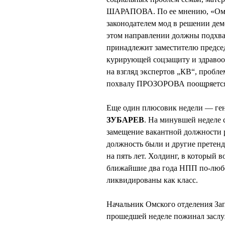
ШАРАПОВА. По ее мнению, «Омск
законодателем мод в решении дем
этом направлении должны подхват
принадлежит заместителю предс
курирующей соцзащиту и здравоох
на взгляд экспертов „КВ“, пробле
похвалу ПРОЗОРОВА поощряется
Еще один плюсовик недели — г
ЗУБАРЕВ
. На минувшей неделе с
замещение вакантной должности 
должность были и другие претен
на пять лет. Холдинг, в который 
ближайшие два года НПП по-люб
ликвидированы как класс.
Начальник Омского отделения За
прошедшей неделе пожинал засл