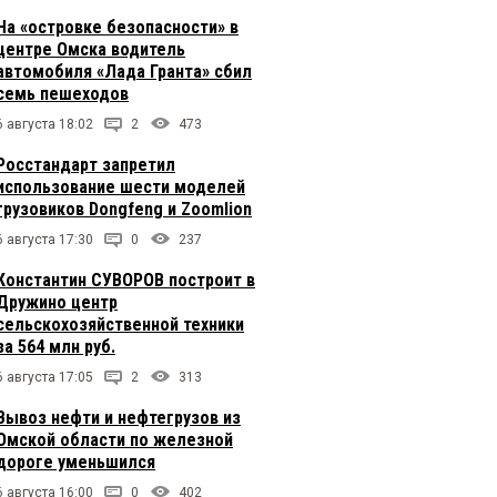
На «островке безопасности» в
центре Омска водитель
автомобиля «Лада Гранта» сбил
семь пешеходов
6 августа 18:02
2
473
Росстандарт запретил
использование шести моделей
грузовиков Dongfeng и Zoomlion
6 августа 17:30
0
237
Константин СУВОРОВ построит в
Дружино центр
сельскохозяйственной техники
за 564 млн руб.
6 августа 17:05
2
313
Вывоз нефти и нефтегрузов из
Омской области по железной
дороге уменьшился
6 августа 16:00
0
402