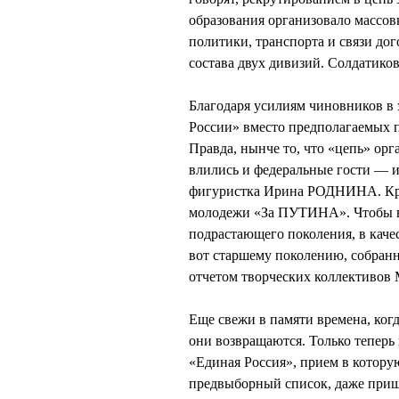
образования организовало массов
политики, транспорта и связи до
состава двух дивизий. Солдатиков
Благодаря усилиям чиновников в
России» вместо предполагаемых п
Правда, нынче то, что «цепь» ор
влились и федеральные гости —
фигуристка Ирина РОДНИНА. Кро
молодежи «За ПУТИНА». Чтобы в
подрастающего поколения, в кач
вот старшему поколению, собранн
отчетом творческих коллективов 
Еще свежи в памяти времена, когд
они возвращаются. Только теперь 
«Единая Россия», прием в котору
предвыборный список, даже приш