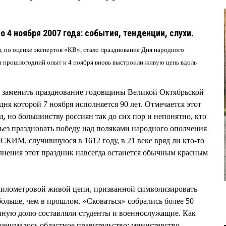
о 4 ноября 2007 года: события, тенденции, слухи.
 по оценке экспертов «КВ», стало празднование Дня народного
и прошлогодний опыт и 4 ноября вновь выстроили живую цепь вдоль
н заменить празднование годовщины Великой Октябрьской
ня которой 7 ноября исполняется 90 лет. Отмечается этот
, но большинству россиян так до сих пор и непонятно, кто
рьез праздновать победу над поляками народного ополчения
М, случившуюся в 1612 году, в 21 веке вряд ли кто-то
олнения этот праздник навсегда останется обычным красным
икилометровой живой цепи, призванной символизировать
 больше, чем в прошлом. «Сковаться» собрались более 50
иную долю составляли студенты и военнослужащие. Как
 занималось областное правительство: министерство