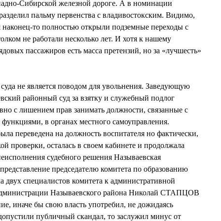
падно-Сибирской железной дороге. А в номинации
азделил пальму первенства с владивостокским. Видимо,
я наконец-то полностью открыли подземные переходы с
олком не работали несколько лет. И хотя к нашему
ядовых пассажиров есть масса претензий, но за «лучшесть»
суда не является поводом для увольнения. Заведующую
ский районный суд за взятку и служебный подлог
вно с лишением прав занимать должности, связанные с
 функциями, в органах местного самоуправления.
ыла переведена на должность воспитателя но фактически,
ой проверки, осталась в своем кабинете и продолжала
неисполнения судебного решения Называевская
 представление председателю комитета по образованию
а двух специалистов комитета к административной
а администрации Называевского района Николай СТАПЦОВ
ние, иначе бы свою власть употребил, не дожидаясь
 допустили публичный скандал, то заслужил минус от