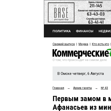
ПОЛИТИКА
ФИНАНСЫ
НЕДВИ
Свежий выпуск
Медиа
Кто есть кто
О том, что происходит на самом деле
В Омске четверг, 6 Августа
Главная
→
Архив газеты
→
№ 43
Первым замом в 
Афанасьев из мин