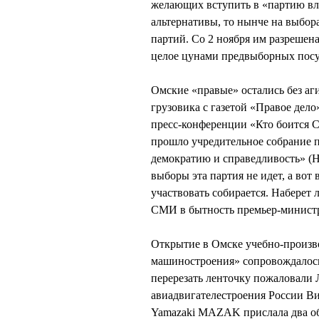
желающих вступить в «партию вл
альтернативы, то нынче на выбора
партий. Со 2 ноября им разрешена
целое цунами предвыборных посу
Омские «правые» остались без аг
грузовика с газетой «Правое дело
пресс-конференции «Кто боится 
прошло учредительное собрание п
демократию и справедливость» (
выборы эта партия не идет, а в
участвовать собирается. Наберет 
СМИ в бытность премьер-министр
Открытие в Омске учебно-произв
машиностроения» сопровождалось
перерезать ленточку пожаловал
авиадвигателестроения России 
Yamazaki MAZAK прислала два об