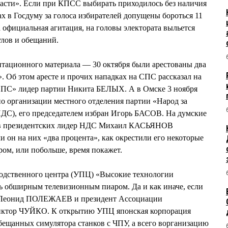
асти». Если при КПСС выбирать приходилось без наличия
х в Госдуму за голоса избирателей допущены бороться 11
 официальная агитация, на головы электората выльется
лов и обещаний.
итационного материала — 30 октября были арестованы два
». Об этом аресте и прочих нападках на СПС рассказал на
СПС» лидер партии Никита БЕЛЫХ. А в Омске 3 ноября
о организации местного отделения партии «Народ за
НДС), его председателем избран Игорь БАСОВ. На думские
от в президентских лидер НДС Михаил КАСЬЯНОВ
ли он на них «два процента», как окрестили его некоторые
ом, или побольше, время покажет.
одственного центра (УПЦ) «Высокие технологии
 обширным телевизионным пиаром. Да и как иначе, если
и Леонид ПОЛЕЖАЕВ и президент Ассоциации
Виктор ЧУЙКО. К открытию УПЦ японская корпорация
ещанных симулятора станков с ЧПУ, а всего ворганизацию