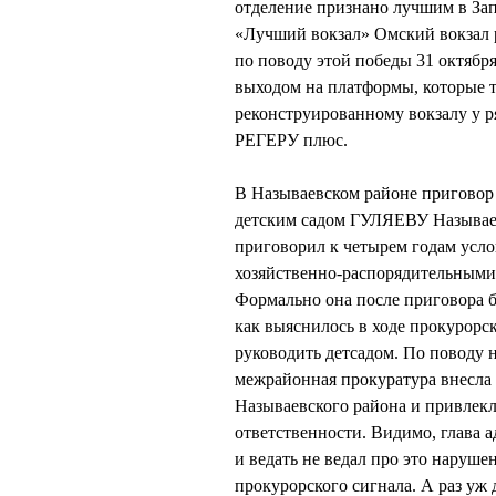
отделение признано лучшим в За
«Лучший вокзал» Омский вокзал р
по поводу этой победы 31 октябр
выходом на платформы, которые т
реконструированному вокзалу у р
РЕГЕРУ плюс.
В Называевском районе приговор 
детским садом ГУЛЯЕВУ Называев
приговорил к четырем годам усло
хозяйственно-распорядительными
Формально она после приговора б
как выяснилось в ходе прокурорск
руководить детсадом. По поводу 
межрайонная прокуратура внесла
Называевского района и привлекл
ответственности. Видимо, глав
и ведать не ведал про это наруше
прокурорского сигнала. А раз уж