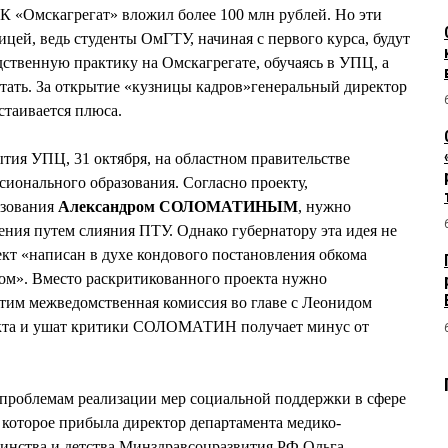
АК «Омскагрегат» вложил более 100 млн рублей. Но эти
цей, ведь студенты ОмГТУ, начиная с первого курса, будут
ственную практику на Омскагрегате, обучаясь в УПЦ, а
отать. За открытие «кузницы кадров»генеральный директор
таивается плюса.
тия УПЦ, 31 октября, на областном правительстве
ионального образования. Согласно проекту,
азования
Александром СОЛОМАТИНЫМ
, нужно
ния путем слияния ПТУ. Однако губернатору эта идея не
ект «написан в духе кондового постановления обкома
ом». Вместо раскритикованного проекта нужно
этим межведомственная комиссия во главе с Леонидом
а и ушат критики СОЛОМАТИН получает минус от
 проблемам реализации мер социальной поддержки в сфере
 которое прибыла директор департамента медико-
ринства и детства Минздравсоцразвития РФ Ольга