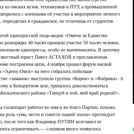
ку из омских вузов, техникумов и ПТУ, а промышленной
говорилось с военными об участии в мероприятии личного
, переодетых в гражданское, не отличишь от студентов.
 этой единоросской пиар-акции «Омичи за Единство
о разнарядке 40 тысяч приняли участие 50 тысяч человек.
ганизовали единороссы, особо не выпячивалось. В цепочку
 известный юрист Павел АСТАХОВ и прославленная
ме построения цепи, 4 ноября прошел форум омской
 «Арену-Омск» на него собралось побольше
естве «заманок» выступили группы «Корни» и «Фабрика». А
ому в Концертном зале, пришлось довольствоваться
Москаленского района «Танцуй и пой, мой край родной!».
а госаппарат работал во имя и во благо Партии, похоже,
на роль «ума, чести и совести нашей эпохи» претендует
ю, после того как Владимир ПУТИН возглавил ее
лось ограничивать — слишком много появилось