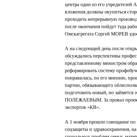
центра один из его учредителей 
вложения должны окупиться стори
проходить непрерывную производ
после окончания пойдут туда раб
Омскагрегата Сергей МОРЕВ удос
А на следующий день после откры
обсуждались перспективы професс
представленному министром обр
реформировать систему профобуче
понравилась, по его мнению, про
партии, обязывающего облисполк
подготовить новый, но займется 
ПОЛЕЖАЕВЫМ. За провал проект
экспертов «КВ».
А 1 ноября прошло совещание по
соцзащиты и здравоохранения, на
социальных проблем семьи, мате