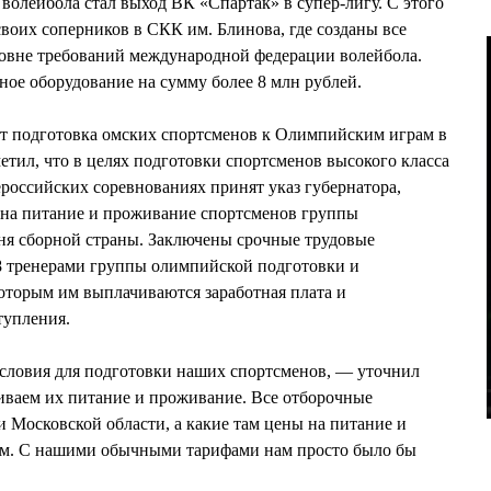
волейбола стал выход ВК «Спартак» в супер-лигу. С этого
своих соперников в СКК им. Блинова, где созданы все
ровне требований международной федерации волейбола.
ое оборудование на сумму более 8 млн рублей.
нет подготовка омских спортсменов к Олимпийским играм в
л, что в целях подготовки спортсменов высокого класса
российских соревнованиях принят указ губернатора,
на питание и проживание спортсменов группы
ня сборной страны. Заключены срочные трудовые
28 тренерами группы олимпийской подготовки и
которым им выплачиваются заработная плата и
тупления.
словия для подготовки наших спортсменов, — уточнил
иваем их питание и проживание. Все отборочные
и Московской области, а какие там цены на питание и
ем. С нашими обычными тарифами нам просто было бы