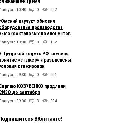
ближайшее время
7 августа 10:40
0
222
«Омский каучук» обновил
оборудование производства
высокооктановых компонентов
7 августа 10:00
0
192
В Трудовой кодекс РФ внесено
понятие «стажёр» и разъяснены
условия стажировок
7 августа 09:30
0
201
Сергею КОЗУБЕНКО продлили
СИЗО до сентября
7 августа 09:00
3
394
Подпишитесь ВКонтакте!