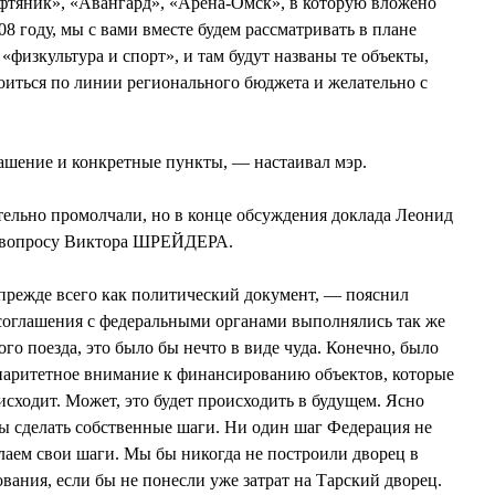
тяник», «Авангард», «Арена-Омск», в которую вложено
08 году, мы с вами вместе будем рассматривать в плане
 «физкультура и спорт», и там будут названы те объекты,
роиться по линии регионального бюджета и желательно с
ашение и конкретные пункты, — настаивал мэр.
ельно промолчали, но в конце обсуждения доклада Леонид
 вопросу Виктора ШРЕЙДЕРА.
прежде всего как политический документ, — пояснил
 соглашения с федеральными органами выполнялись так же
ого поезда, это было бы нечто в виде чуда. Конечно, было
паритетное внимание к финансированию объектов, которые
исходит. Может, это будет происходить в будущем. Ясно
ы сделать собственные шаги. Ни один шаг Федерация не
елаем свои шаги. Мы бы никогда не построили дворец в
вания, если бы не понесли уже затрат на Тарский дворец.