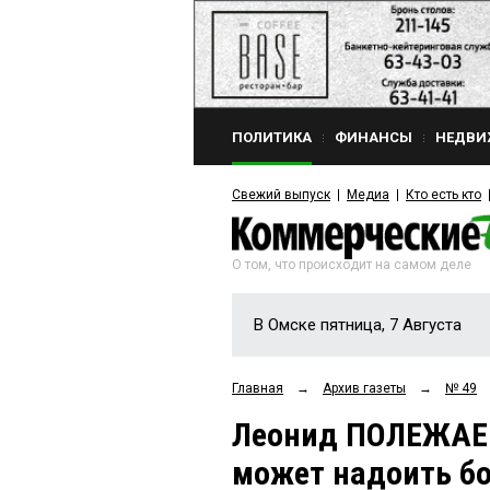
ПОЛИТИКА
ФИНАНСЫ
НЕДВИ
Свежий выпуск
Медиа
Кто есть кто
О том, что происходит на самом деле
В Омске пятница, 7 Августа
Главная
→
Архив газеты
→
№ 49
Леонид ПОЛЕЖАЕВ
может надоить бо