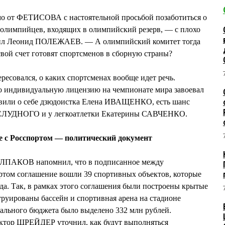
мо от ФЕТИСОВА с настоятельной просьбой позаботиться о
 олимпийцев, входящих в олимпийский резерв, — с плохо
тил Леонид ПОЛЕЖАЕВ. — А олимпийский комитет тогда
 свой счет готовят спортсменов в сборную страны?
овался, о каких спортсменах вообще идет речь.
индивидуальную лицензию на чемпионате мира завоевал
или о себе дзюдоистка Елена ИВАЩЕНКО, есть шанс
 СЛУДНОГО и у легкоатлетки Екатерины САВЧЕНКО.
е с Росспортом — политический документ
ШЕЛПАКОВ напомнил, что в подписанное между
ртом соглашение вошли 39 спортивных объектов, которые
ода. Так, в рамках этого соглашения были построены крытые
труированы бассейн и спортивная арена на стадионе
рального бюджета было выделено 332 млн рублей.
иктор ШРЕЙДЕР уточнил, как будут выполняться