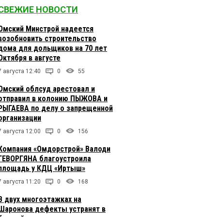
СВЕЖИЕ НОВОСТИ
Омский Минстрой надеется
возобновить строительство
дома для дольщиков на 70 лет
Октября в августе
7 августа 12:40
0
55
Омский облсуд арестовал и
отправил в колонию ПЫЖОВА и
РЫГАЕВА по делу о запрещенной
организации
7 августа 12:00
0
156
Компания «Омдорстрой» Валоди
ГЕВОРГЯНА благоустроила
площадь у КДЦ «Иртыш»
7 августа 11:20
0
168
В двух многоэтажках на
Шаронова дефекты устранят в