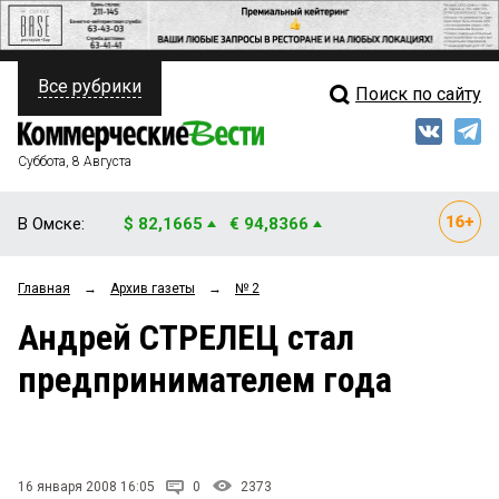
Все рубрики
Поиск по сайту
ПОЛИТИКА
Свежий выпуск
Медиа
ФИНАНСЫ
Суббота, 8 Августа
Кто есть кто
НЕДВИЖИМОСТЬ
В Омске:
$ 82,1665
€ 94,8366
Интервью
БИЗНЕС
Главная
→
Архив газеты
→
№ 2
Мнения
ОБЩЕСТВО
Андрей СТРЕЛЕЦ стал
Рейтинги
ЗАКОН
предпринимателем года
Блоги
НОВОСТИ КОМПАНИЙ
Архив
ПРОИСШЕСТВИЯ
16 января 2008 16:05
0
2373
СТИЛЬ ЖИЗНИ