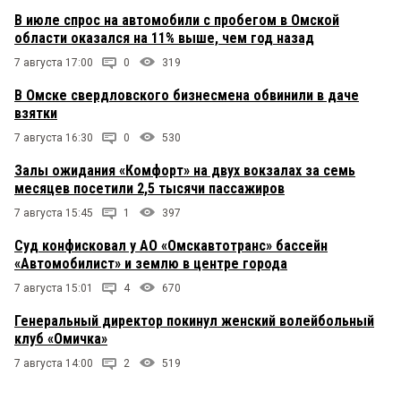
В июле спрос на автомобили с пробегом в Омской
области оказался на 11% выше, чем год назад
7 августа 17:00
0
319
В Омске свердловского бизнесмена обвинили в даче
взятки
7 августа 16:30
0
530
Залы ожидания «Комфорт» на двух вокзалах за семь
месяцев посетили 2,5 тысячи пассажиров
7 августа 15:45
1
397
Суд конфисковал у АО «Омскавтотранс» бассейн
«Автомобилист» и землю в центре города
7 августа 15:01
4
670
Генеральный директор покинул женский волейбольный
клуб «Омичка»
7 августа 14:00
2
519