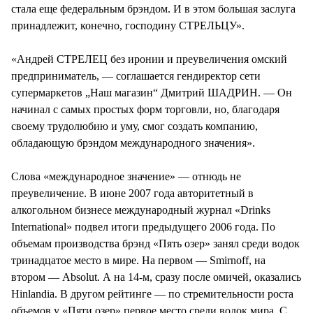
стала еще федеральным брэндом. И в этом большая заслуга
принадлежит, конечно, господину СТРЕЛЬЦУ».
«Андрей СТРЕЛЕЦ без иронии и преувеличения омский
предприниматель, — соглашается гендиректор сети
супермаркетов „Наш магазин“ Дмитрий ШАДРИН. — Он
начинал с самых простых форм торговли, но, благодаря
своему трудолюбию и уму, смог создать компанию,
обладающую брэндом международного значения».
Слова «международное значение» — отнюдь не
преувеличение. В июне 2007 года авторитетный в
алкогольном бизнесе международный журнал «Drinks
International» подвел итоги предыдущего 2006 года. По
объемам производства брэнд «Пять озер» занял среди водок
тринадцатое место в мире. На первом — Smirnoff, на
втором — Absolut. А на 14-м, сразу после омичей, оказались
Hinlandia. В другом рейтинге — по стремительности роста
объемов у «Пяти озер» первое место среди водок мира. С