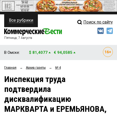
Все рубрики
Поиск по сайту
ПОЛИТИКА
Свежий выпуск
Медиа
ФИНАНСЫ
Пятница, 7 Августа
Кто есть кто
НЕДВИЖИМОСТЬ
В Омске:
$ 81,4077
€ 94,0585
Интервью
БИЗНЕС
Главная
→
Архив газеты
→
№ 4
Мнения
ОБЩЕСТВО
Инспекция труда
Рейтинги
ЗАКОН
подтвердила
Блоги
НОВОСТИ КОМПАНИЙ
дисквалификацию
Архив
ПРОИСШЕСТВИЯ
МАРКВАРТА и ЕРЕМЬЯНОВА,