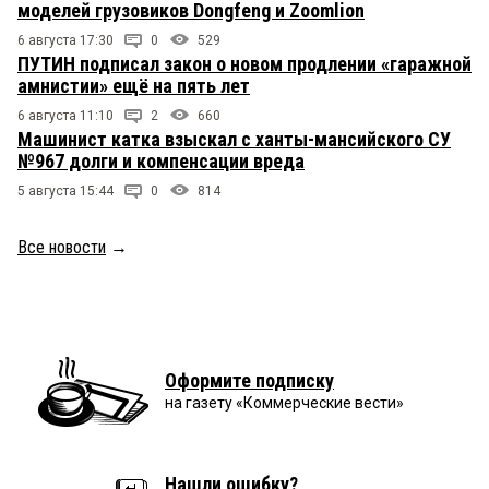
моделей грузовиков Dongfeng и Zoomlion
6 августа 17:30
0
529
ПУТИН подписал закон о новом продлении «гаражной
амнистии» ещё на пять лет
6 августа 11:10
2
660
Машинист катка взыскал с ханты-мансийского СУ
№967 долги и компенсации вреда
5 августа 15:44
0
814
Все новости
→
Оформите подписку
на газету «Коммерческие вести»
Нашли ошибку?