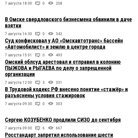
7 августа 18:00
0
208
В Омске свердловского бизнесмена обвинили в даче
взятки
7 августа 16:30
0
342
Суд конфисковал у АО «Омскавтотранс» бассейн
«Автомобилист» и землю в центре города
7 августа 15:01
0
493
Омский облсуд арестовал и отправил в колонию
ПЫЖОВА и РЫГАЕВА по делу о запрещенной
организации
7 августа 12:00
3
331
В Трудовой кодекс РФ внесено понятие «стажёр» и
разъяснены условия стажировок
7 августа 09:30
0
303
Сергею КОЗУБЕНКО продлили СИЗО до сентября
7 августа 09:00
6
667
Росстандарт запретил использование шести