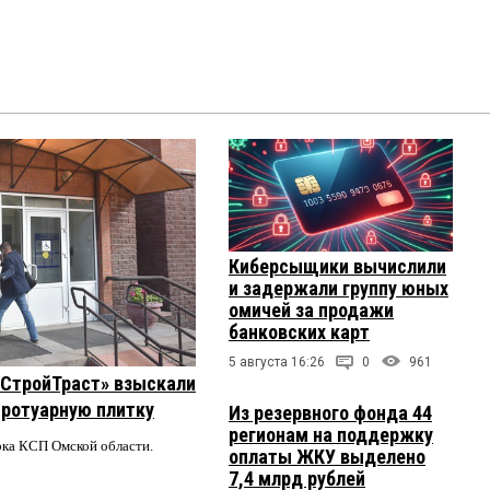
Киберсыщики вычислили
и задержали группу юных
омичей за продажи
банковских карт
5 августа 16:26
0
961
 «СтройТраст» взыскали
 тротуарную плитку
Из резервного фонда 44
регионам на поддержку
ерка КСП Омской области.
оплаты ЖКУ выделено
7,4 млрд рублей