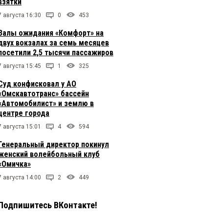
взятки
7 августа 16:30
0
453
Залы ожидания «Комфорт» на
двух вокзалах за семь месяцев
посетили 2,5 тысячи пассажиров
7 августа 15:45
1
325
Суд конфисковал у АО
«Омскавтотранс» бассейн
«Автомобилист» и землю в
центре города
7 августа 15:01
4
594
Генеральный директор покинул
женский волейбольный клуб
«Омичка»
7 августа 14:00
2
449
Подпишитесь ВКонтакте!