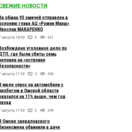
СВЕЖИЕ НОВОСТИ
За обман 93 омичей отправлен в
колонию глава АЦ «Ромни Марш»
Ярослав МАКАРЕНКО
7 августа 18:00
0
321
Возбуждено уголовное дело по
ДТП, где были сбиты семь
человек на «островке
безопасности»
7 августа 17:30
3
390
В июле спрос на автомобили с
пробегом в Омской области
оказался на 11% выше, чем год
назад
7 августа 17:00
0
249
В Омске свердловского
бизнесмена обвинили в даче