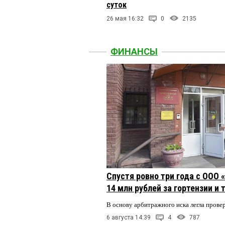
суток
26 мая 16:32
0
2135
ФИНАНСЫ
Спустя ровно три года с ООО
14 млн рублей за гортензии и
В основу арбитражного иска легла пров
6 августа 14:39
4
787