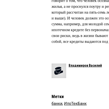
говорит о том, что человек осозн
жилья, а не проснулся поутру и р
который рассчитан на пять-семь ле
и выше). И человек должен это ос
сумма, например, для молодой сем
ипотечном кредите без первоначал
свои риски, ведь в жизни бывают 
собой, все кредиты выдаются под
Владимиров Василий
Метки
банки
,
ИпоТекБанк