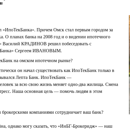
"
ал «ИпоТекБанка». Причем Омск стал первым городом за
а. О планах банка на 2008 год и о видении ипотечного
В» Василий КРАДИНОВ решил побеседовать с
екБанка» Сергеем ИВАНОВЫМ.
кБанк на омском ипотечном рынке?
ически он начал существовать как ИпоТекБанк только в
назывался Лепта Банк. ИпоТекБанк —
еловек за всю свою жизнь меняет одно-два жилища. Смена
тресс. Наша основная цель — помочь людям в этом
 брокерскими компаниями сотрудничает ваш банк?
йна, однако могу сказать, что «ИнБГ-Брокеридж» — наш