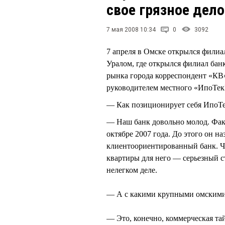
свое грязное дело
7 мая 2008 10:34
0
3092
7 апреля в Омске открылся фили
Уралом, где открылся филиал банк
рынка города корреспондент «К
руководителем местного «ИпоТ
— Как позиционирует себя ИпоТе
— Наш банк довольно молод. Факт
октябре 2007 года. До этого он 
клиентоориентированный банк. Ч
квартиры для него — серьезный с
нелегком деле.
— А с какими крупными омскими
— Это, конечно, коммерческая та