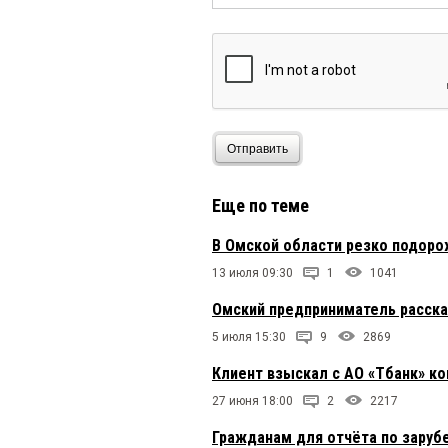
Отправить
Еще по теме
В Омской области резко подоро
13 июля 09:30
1
1041
Омский предприниматель расска
5 июля 15:30
9
2869
Клиент взыскал с АО «Тбанк» к
27 июня 18:00
2
2217
Гражданам для отчёта по заруб