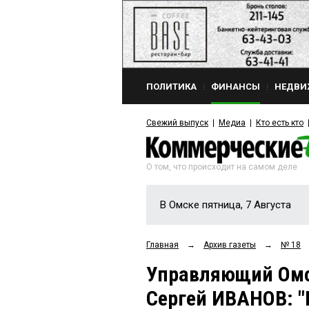
ПОЛИТИКА
ФИНАНСЫ
НЕДВИ
Свежий выпуск
Медиа
Кто есть кто
О том, что происходит на самом деле
В Омске пятница, 7 Августа
Главная
→
Архив газеты
→
№ 18
Управляющий Омс
Сергей ИВАНОВ: "