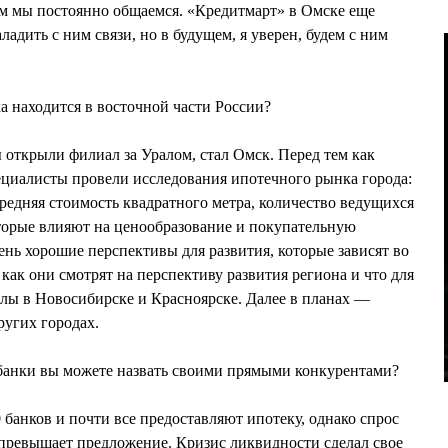
ым мы постоянно общаемся. «Кредитмарт» в Омске еще
ладить с ним связи, но в будущем, я уверен, будем с ним
 находится в восточной части России?
открыли филиал за Уралом, стал Омск. Перед тем как
ециалисты провели исследования ипотечного рынка города:
средняя стоимость квадратного метра, количество ведущихся
которые влияют на ценообразование и покупательную
ень хорошие перспективы для развития, которые зависят во
как они смотрят на перспективу развития региона и что для
лы в Новосибирске и Красноярске. Далее в планах —
ругих городах.
банки вы можете назвать своими прямыми конкурентами?
 банков и почти все предоставляют ипотеку, однако спрос
превышает предложение. Кризис ликвидности сделал свое