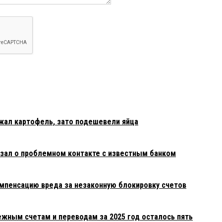
жал картофель, зато подешевели яйца
зал о проблемном контакте с известным банком
омпенсацию вреда за незаконную блокировку счетов
ежным счетам и переводам за 2025 год осталось пять