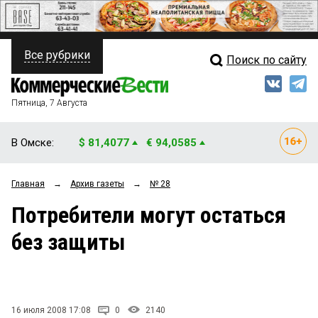
Все рубрики
Поиск по сайту
ПОЛИТИКА
Свежий выпуск
Медиа
ФИНАНСЫ
Пятница, 7 Августа
Кто есть кто
НЕДВИЖИМОСТЬ
В Омске:
$ 81,4077
€ 94,0585
Интервью
БИЗНЕС
Главная
→
Архив газеты
→
№ 28
Мнения
ОБЩЕСТВО
Потребители могут остаться
Рейтинги
ЗАКОН
без защиты
Блоги
НОВОСТИ КОМПАНИЙ
Архив
ПРОИСШЕСТВИЯ
16 июля 2008 17:08
0
2140