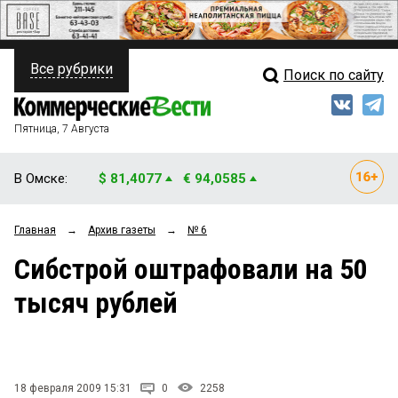
Все рубрики
Поиск по сайту
ПОЛИТИКА
Свежий выпуск
Медиа
ФИНАНСЫ
Пятница, 7 Августа
Кто есть кто
НЕДВИЖИМОСТЬ
В Омске:
$ 81,4077
€ 94,0585
Интервью
БИЗНЕС
Главная
→
Архив газеты
→
№ 6
Мнения
ОБЩЕСТВО
Сибстрой оштрафовали на 50
Рейтинги
ЗАКОН
тысяч рублей
Блоги
НОВОСТИ КОМПАНИЙ
Архив
ПРОИСШЕСТВИЯ
18 февраля 2009 15:31
0
2258