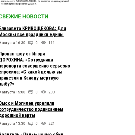
СВЕЖИЕ НОВОСТИ
Елизавета КРИВОЩЕКОВА: Для
Москвы все праздники едины
9 августа 16:30
0
111
Провал-шоу от Игоря
ДОРОХИНА: «Сотрудница
аэропорта совершенно серьезно
спросила: «С какой целью вы
привезли в Канаду мертвую
рыбу?»
9 августа 15:00
0
233
Омск и Могилев укрепили
сотрудничество подписанием
дорожной карты
9 августа 13:30
0
221
Водитель «Лады» ночью сбил