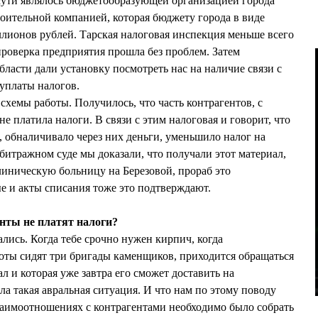
ути являлось бюджетообразующей организацией города
ительной компанией, которая бюджету города в виде
ллионов рублей. Тарская налоговая инспекция меньше всего
 проверка предприятия прошла без проблем. Затем
асти дали установку посмотреть нас на наличие связи с
уплаты налогов.
схемы работы. Получилось, что часть контрагентов, с
е платила налоги. В связи с этим налоговая и говорит, что
 обналичивало через них деньги, уменьшило налог на
битражном суде мы доказали, что получали этот материал,
линическую больницу на Березовой, прораб это
е и акты списания тоже это подтверждают.
нты не платят налоги?
лись. Когда тебе срочно нужен кирпич, когда
боты сидят три бригады каменщиков, приходится обращаться
ал и которая уже завтра его сможет доставить на
а такая авральная ситуация. И что нам по этому поводу
заимоотношениях с контрагентами необходимо было собрать