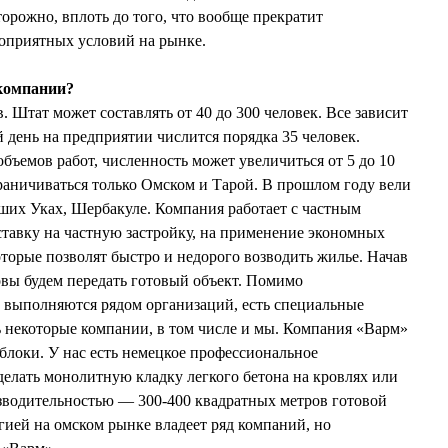
торожно, вплоть до того, что вообще прекратит
гоприятных условий на рынке.
 компании?
. Штат может составлять от 40 до 300 человек. Все зависит
 день на предприятии числится порядка 35 человек.
бъемов работ, численность может увеличиться от 5 до 10
граничиваться только Омском и Тарой. В прошлом году вели
ших Уках, Шербакуле. Компания работает с частным
 ставку на частную застройку, на применение экономных
торые позволят быстро и недорого возводить жилье. Начав
товы будем передать готовый объект. Помимо
 выполняются рядом организаций, есть специальные
 некоторые компании, в том числе и мы. Компания «Варм»
локи. У нас есть немецкое профессиональное
делать монолитную кладку легкого бетона на кровлях или
зводительностью — 300-400 квадратных метров готовой
гией на омском рынке владеет ряд компаний, но