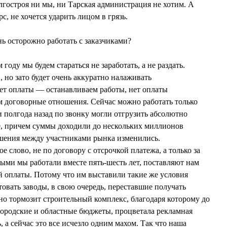
Долгостроя ни мы, ни Тарская администрация не хотим. А
, не хочется ударить лицом в грязь.
нь осторожно работать с заказчиками?
году мы будем стараться не заработать, а не раздать.
 но зато будет очень аккуратно налаживать
ет оплаты — останавливаем работы, нет оплаты
 договорные отношения. Сейчас можно работать только
ли полгода назад по звонку могли отгрузить абсолютно
е, причем суммы доходили до нескольких миллионов
ошения между участниками рынка изменились.
е слово, не по договору с отсрочкой платежа, а только за
рыми мы работали вместе пять-шесть лет, поставляют нам
 оплаты. Потому что им выставили такие же условия
овать заводы, в свою очередь, переставшие получать
ьно тормозит строительный комплекс, благодаря которому до
ородские и областные бюджеты, процветала рекламная
, а сейчас это все исчезло одним махом. Так что наша