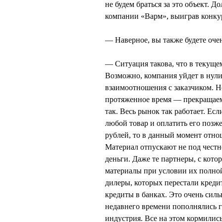
не будем браться за это объект. 
компании «Варм», выиграв конкурс
— Наверное, вы также будете оче
— Ситуация такова, что в текущем 
Возможно, компания уйдет в нули,
взаимоотношения с заказчиком. Н
протяженное время — прекращаем
так. Весь рынок так работает. Ес
любой товар и оплатить его позж
рублей, то в данный момент отн
Материал отпускают не под честно
деньги. Даже те партнеры, с кото
материалы при условии их полной
дилеры, которых перестали кредит
кредиты в банках. Это очень сил
недавнего времени пополнялись г
индустрия. Все на этом кормились