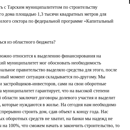
ть с Тарским муниципалитетом по строительству
го дома площадью 1,3 тысячи квадратных метров для
жилого сектора по федеральной программе «Капитальный
ься из областного бюджета?
орожно относится к выделению финансирования на
кий муниципалитет мог обосновать необходимость
нальное правительство выделяло средства для этого, после
анный момент ситуация складывается по-другому. Мы
и застройщиков-инвесторов, сами на свои оборотные
 а муниципалитет гарантирует, что на высокой степени
 области заключит договоры долевого участия и выделит
н, которые нуждаются в жилье. На сегодня нам необходимо
еспрерывно строить дом, сдав объект к концу года. Нас
ых оборотных средств не хватит, на банки мы надежд не
 на 100%, что сможем начать и закончить строительство, то