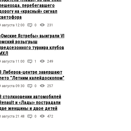
пешехода, перебегавшего
дорогу на «красный» сигнал
светофора
9 августа 12:00
0
231
«Омские Ястребы» выиграли VI
омский розыгрыш
предсезонного турнира клубов
МХЛ
9 августа 11:00
1
249
В Либеров-центре завершают
лето "Летним калейдоскопом"
9 августа 09:30
0
257
В столкновении автомобилей
Renault и «Лады» пострадали
две женщины и двое детей
8 августа 21:48
0
472