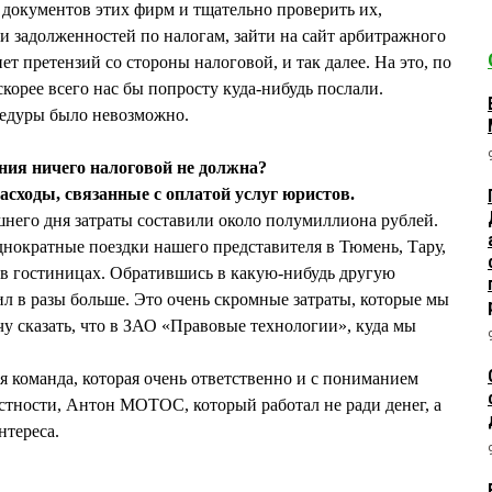
документов этих фирм и тщательно проверить их,
ии задолженностей по налогам, зайти на сайт арбитражного
нет претензий со стороны налоговой, и так далее. На это, по
скорее всего нас бы попросту куда-нибудь послали.
едуры было невозможно.
ния ничего налоговой не должна?
сходы, связанные с оплатой услуг юристов.
яшнего дня затраты составили около полумиллиона рублей.
однократные поездки нашего представителя в Тюмень, Тару,
 в гостиницах. Обратившись в какую-нибудь другую
ил в разы больше. Это очень скромные затраты, которые мы
чу сказать, что в ЗАО «Правовые технологии», куда мы
ая команда, которая очень ответственно и с пониманием
астности, Антон МОТОС, который работал не ради денег, а
нтереса.