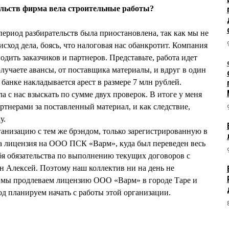
льств фирма вела строительные работы?
риод разбирательств была приостановлена, так как мы не
сход дела, боясь, что налоговая нас обанкротит. Компания
одить заказчиков и партнеров. Представьте, работа идет
лучаете авансы, от поставщика материалы, и вдруг в один
банке накладывается арест в размере 7 млн рублей.
а с нас взыскать по сумме двух проверок. В итоге у меня
партнерами за поставленный материал, и как следствие,
у.
анизацию с тем же брэндом, только зарегистрированную в
а лицензия на ООО ПСК «Варм», куда был переведен весь
ебя обязательства по выполнению текущих договоров с
ын Алексей. Поэтому наш коллектив ни на день не
с мы продлеваем лицензию ООО «Варм» в городе Таре и
д планируем начать с работы этой организации.