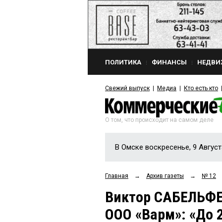
ПОЛИТИКА
ФИНАНСЫ
НЕДВИ
Свежий выпуск
Медиа
Кто есть кто
О том, что происходит на самом деле
В Омске воскресенье, 9 Август
Главная
→
Архив газеты
→
№ 12
Виктор САБЕЛЬФЕ
ООО «Варм»: «До 