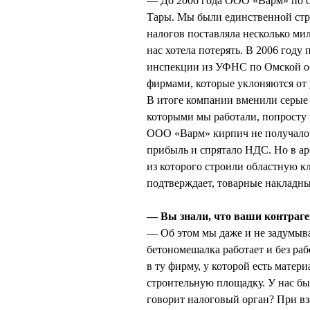
— До 2006 года ООО «Варм» по с
Тары. Мы были единственной стро
налогов поставляла несколько ми
нас хотела потерять. В 2006 году
инспекции из УФНС по Омской обл
фирмами, которые уклоняются от 
В итоге компании вменили серые 
которыми мы работали, попросту н
ООО «Варм» кирпич не получало,
прибыль и спрятало НДС. Но в ар
из которого строили областную к
подтверждает, товарные накладны
— Вы знали, что ваши контраге
— Об этом мы даже и не задумыва
бетономешалка работает и без ра
в ту фирму, у которой есть матери
строительную площадку. У нас был
говорит налоговый орган? При в