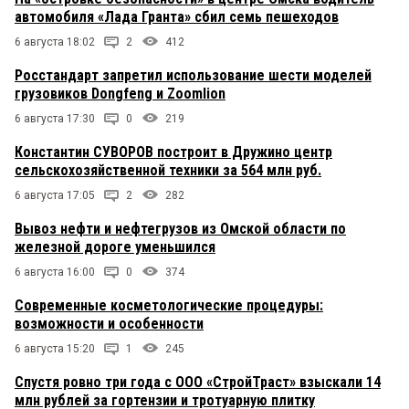
автомобиля «Лада Гранта» сбил семь пешеходов
6 августа 18:02
2
412
Росстандарт запретил использование шести моделей
грузовиков Dongfeng и Zoomlion
6 августа 17:30
0
219
Константин СУВОРОВ построит в Дружино центр
сельскохозяйственной техники за 564 млн руб.
6 августа 17:05
2
282
Вывоз нефти и нефтегрузов из Омской области по
железной дороге уменьшился
6 августа 16:00
0
374
Современные косметологические процедуры:
возможности и особенности
6 августа 15:20
1
245
Спустя ровно три года с ООО «СтройТраст» взыскали 14
млн рублей за гортензии и тротуарную плитку