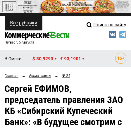
Все рубрики
Поиск по сайту
ПОЛИТИКА
Свежий выпуск
Медиа
ФИНАНСЫ
Четверг, 6 Августа
Кто есть кто
НЕДВИЖИМОСТЬ
В Омске:
$ 80,9293
€ 93,1901
Интервью
БИЗНЕС
Главная
→
Архив газеты
→
№ 24
Мнения
ОБЩЕСТВО
Сергей ЕФИМОВ,
Рейтинги
ЗАКОН
председатель правления ЗАО
Блоги
НОВОСТИ КОМПАНИЙ
КБ «Сибирский Купеческий
Архив
ПРОИСШЕСТВИЯ
Банк»: «В будущее смотрим с