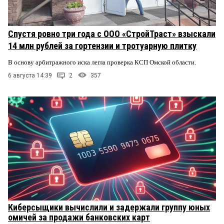
Спустя ровно три года с ООО «СтройТраст» взыскали
14 млн рублей за гортензии и тротуарную плитку
В основу арбитражного иска легла проверка КСП Омской области.
6 августа 14:39
2
357
Киберсыщики вычислили и задержали группу юных
омичей за продажи банковских карт