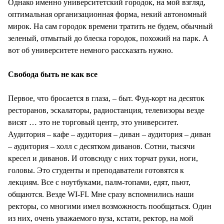
Однако именно университетский городок, на мой взгляд,
оптимальная организационная форма, некий автономный
мирок. На сам городок времени тратить не будем, обычный
зеленый, отмытый до блеска городок, похожий на парк. А
вот об университете немного рассказать нужно.
Свобода быть не как все
Первое, что бросается в глаза, – быт. Фуд-корт на десяток
ресторанов, эскалаторы, радиостанция, телевизоры везде
висят … это не торговый центр, это университет.
Аудитория – кафе – аудитория – диван – аудитория – диван
– аудитория – холл с десятком диванов. Сотни, тысячи
кресел и диванов. И отовсюду с них торчат руки, ноги,
головы. Это студенты и преподаватели готовятся к
лекциям. Все с ноутбуками, палм-топами, едят, пьют,
общаются. Везде WI-FI. Мне сразу вспомнились наши
ректоры, со многими имел возможность пообщаться. Один
из них, очень уважаемого вуза, кстати, ректор, на мой