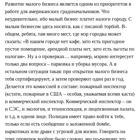
Развитие малого бизнеса является одним из приоритетов в
работе для американских градоначальников. Что
неудивительно, ибо малый бизнес платит налоги городу. С
малым бизнесом здесь носятся, как с писаной торбой. В-
общем, ребята, там много мест, где мэр городка может
сказать: «В нашем городе нет кафе, зато есть пригодное
пустое помещение, арендной платы нет, зато есть льготы по
налогам». Ну а о проверках… например, мэрию интересует
только два вопроса – парковка и уборка мусора. А в
остальном ситуация такая: при открытии малого бизнеса
тебя сертифицируют, а затем проверяют один раз в год.
Делается это комиссией в составе: пожарный инспектор
(кстати, пожарные в США – особая, уважаемая всеми каста)
и коммерческий инспектор. Коммерческий инспектор – он
и СЭС, и экология, и техинспекция, и лицензионная палата,
и т.д. в одном лице. Полиция имеет право войти к тебе,
только если есть сообщение о заложенной бомбе,
наркотиках или драке с угрозой для жизни. Говорить на
тему проверок вообще было сложно, мы по-разному это