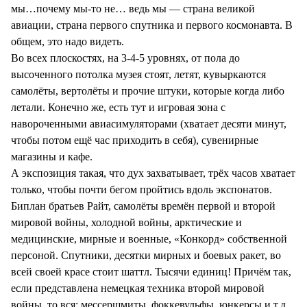
мы…почему мы-то не… ведь мы — страна великой
авиации, страна первого спутника и первого космонавта. В
общем, это надо видеть.
Во всех плоскостях, на 3-4-5 уровнях, от пола до
высоченного потолка музея стоят, летят, кувыркаются
самолёты, вертолёты и прочие штуки, которые когда либо
летали. Конечно же, есть тут и игровая зона с
навороченными авиасимуляторами (хватает десяти минут,
чтобы потом ещё час приходить в себя), сувенирные
магазины и кафе.
А экспозиция такая, что дух захватывает, трёх часов хватает
только, чтобы почти бегом пройтись вдоль экспонатов.
Биплан братьев Райт, самолёты времён первой и второй
мировой войны, холодной войны, арктические и
медицинские, мирные и военные, «Конкорд» собственной
персоной. Спутники, десятки мирных и боевых ракет, во
всей своей красе стоит шаттл. Тысячи единиц! Причём так,
если представлена немецкая техника второй мировой
войны, то вся: мессершмиты, фоккевульфы, юнкерсы и т.д.