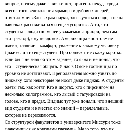
вопрос, почему даже лавочки нет, присесть некуда среди
всего этого великолепия мрамора и дубовых дверей,
ответил мне: «Здесь храм науки, здесь учиться надо, а не на
лавочках рассиживаться и еще мусорить». А то, что
студенты – люди (не менее уважаемые априори, чем сам
этот ректор), ему невдомек. Американцы «понтов» не
имеют, главное – комфорт, уважение к каждому человеку.
Даже если это еще студент. Про общежитие скажу коротко:
если бы я не знал об этом заранее, то я бы и не понял, что
это – студенческая общага. У нас в Омске гостиницы по
уровню не дотягивают. Преподавателя можно узнать по
пиджаку, хотя некоторые не носят даже пиджак. А студенты
одеты так, как хотят. Кто в шортах, кто с пирсингом на
несколько килограммов, кто лысый с татуировкой на
голове, кто в дредах. Видимо тут уже поняли, что внешний
вид студента и качество его знаний – параллельные,
которые не пересекаются.
Со структурой факультетов в университете Миссури тоже
знакомишься «с круглыми глазами». Мало того, что их