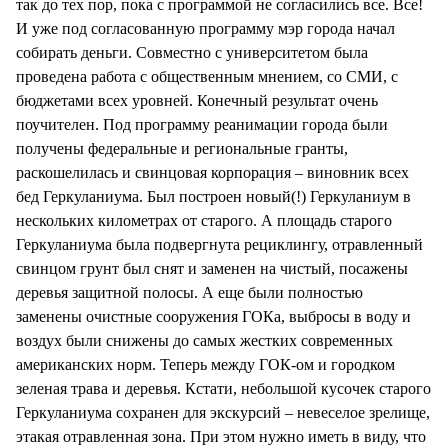
так до тех пор, пока с программой не согласились все. Все!
И уже под согласованную программу мэр города начал
собирать деньги. Совместно с университетом была
проведена работа с общественным мнением, со СМИ, с
бюджетами всех уровней. Конечный результат очень
поучителен. Под программу реанимации города были
получены федеральные и региональные гранты,
раскошелилась и свинцовая корпорация – виновник всех
бед Геркуланиума. Был построен новый(!) Геркуланиум в
нескольких километрах от старого. А площадь старого
Геркуланиума была подвергнута рециклингу, отравленный
свинцом грунт был снят и заменен на чистый, посажены
деревья защитной полосы. А еще были полностью
заменены очистные сооружения ГОКа, выбросы в воду и
воздух были снижены до самых жестких современных
американских норм. Теперь между ГОК-ом и городком
зеленая трава и деревья. Кстати, небольшой кусочек старого
Геркуланиума сохранен для экскурсий – невеселое зрелище,
этакая отравленная зона. При этом нужно иметь в виду, что