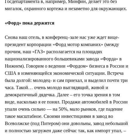
Госдепартамента в, например, Минфин, делает это без
мигалок, охранного кортежа и незаметно для окружающих.
«Форд» пока держится
Снова наш отель, в конференц–зале нас уже ждет вице-
президент корпорации «Форд мотор компаних» (между
прочим, наш «ГАЗ» располагается на площадях
национализированного большевиками завода «Форда» в
Нижнем). Говорим о ведении «Фордом» бизнеса в России и
США в изменяющейся экономической ситуации. Встреча
была долгой: молодец- и сам приехал, и выделил почти три
часа. Такой… очень молодо выглядящий, живой и
демократичный дядечка. Далее – его точка зрения в том
виде, насколько я ее понял. Продажи автомобилей в России
упали очень сильно — на 50%, мало рынков, где падение
такое масштабное. Своими инвестициями в завод во
Всеволжске (под Питером) они довольны, завод небольшой
и полностью загружен даже сейчас так, как импорт упал, –