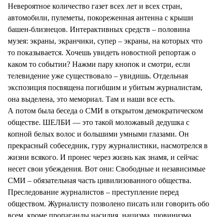
Невероятное количество газет всех лет и всех стран,
автомобили, пулеметы, покореженная антенна с крыши
башен-близнецов. Интерактивных средств – половина
музея: экраны, экранчики, супер – экраны, на которых что
то показывается. Хочешь увидеть новостной репортаж о
каком то событии? Нажми пару кнопок и смотри, если
телевидение уже существовало – увидишь. Отдельная
экспозиция посвящена погибшим и убитым журналистам,
она выделена, это мемориал. Там и наши все есть.
А потом была беседа о СМИ в открытом демократическом
обществе. ШЕЛБИ — это такой моложавый дедушка с
копной белых волос и большими умными глазами. Он
прекрасный собеседник, гуру журналистики, насмотрелся в
жизни всякого. И пронес через жизнь как знамя, и сейчас
несет свои убеждения. Вот они: Свободные и независимые
СМИ – обязательная часть цивилизованного общества.
Преследование журналистов – преступление перед
обществом. Журналисту позволено писать или говорить обо
всем, кроме пропаганды насилия, нацизма, шовинизма,