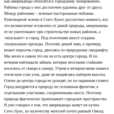
как американцы относятся к городскому зонированию.
Районы города у них достаточно удалены друг от друга.
Между районами – зеленые пасторальные пейзажи.
Рукотворной зелени в Сент-Луисе достаточно немного, все
это великолепие оставлено от дикой природы, американцы
ее не уничтожают при строительстве новых районов, а
«впускают» в город. Под полотнами шоссе созданы
специальные проходы. Поэтому дикий заяц, к примеру,
может пересечь город, двигаясь по природному ландшафту.
Мы жили в самом что ни на есть центре города. И по
вечерам наблюдали зайцев, которые веселыми стайками
носились от сквера к скверу. Утром и вечером мимо нашего
отеля шли стаи уток, даже не напрягаясь набором высоты.
Олени до центра города не доходят, но по окраинам гуляют.
Город внедряется в природу не сплошным фронтом, а
отдельными участками, соединенными шоссе. Поэтому
природа фактически пронизывает городское пространство.
Я уже говорил о том, что американцы живут не кучно.
Сент-Луис, по количеству жителей почти равный Омску,