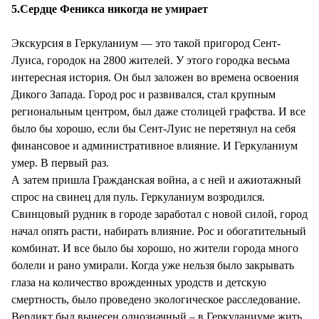
5.Сердце Феникса никогда не умирает
Экскурсия в Геркуланиум — это такой пригород Сент-
Луиса, городок на 2800 жителей. У этого городка весьма
интересная история. Он был заложен во времена освоения
Дикого Запада. Город рос и развивался, стал крупным
региональным центром, был даже столицей графства. И все
было бы хорошо, если бы Сент-Луис не перетянул на себя
финансовое и административное влияние. И Геркуланиум
умер. В первый раз.
А затем пришла Гражданская война, а с ней и ажиотажный
спрос на свинец для пуль. Геркуланиум возродился.
Свинцовый рудник в городе заработал с новой силой, город
начал опять расти, набирать влияние. Рос и обогатительный
комбинат. И все было бы хорошо, но жители города много
болели и рано умирали. Когда уже нельзя было закрывать
глаза на количество врожденных уродств и детскую
смертность, было проведено экологическое расследование.
Вердикт был вынесен однозначный – в Геркуланиуме жить