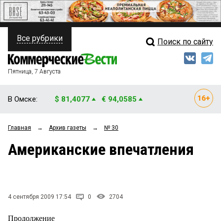
Все рубрики
Поиск по сайту
ПОЛИТИКА
Свежий выпуск
Медиа
ФИНАНСЫ
Пятница, 7 Августа
Кто есть кто
НЕДВИЖИМОСТЬ
В Омске:
$ 81,4077
€ 94,0585
Интервью
БИЗНЕС
Главная
→
Архив газеты
→
№ 30
Мнения
ОБЩЕСТВО
Американские впечатления
Рейтинги
ЗАКОН
Блоги
НОВОСТИ КОМПАНИЙ
Архив
4 сентября 2009 17:54
0
2704
ПРОИСШЕСТВИЯ
Продолжение
СТИЛЬ ЖИЗНИ