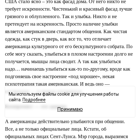
США стало ясно – это как фасад дома. От него никто не
требует искренности. Чистенький и красивый фасад лучше
грязного и облупленного. Так и улыбка. Никто и не
претендует на искренность. Просто наличие улыбки
является американским стандартом общения. Как чистая
одежда, как стук в дверь, как все то, что отличает
американца культурного от его бескультурного собрата. По
себе могу сказать, улыбаться в плохом настроении долго не
получается, мышцы лица сводит. А так как улыбаться
надо… начинаешь улыбаться как-то по-другому, вроде как
подгоняешь свое настроение «под хорошее», некая
психотерапия такая американская. И ведь оно —
настроение — и правда улучшается.
Мы используем файлы cookie для улучшения работы
сайта.
Подробнее
Компромисс — это здорово
Принимаю
А американцы действительно улыбаются при общении.
Все, а не только официальные лица. Кстати, об
официальных лицах Сент-Луиса. Мэр города, выразимся