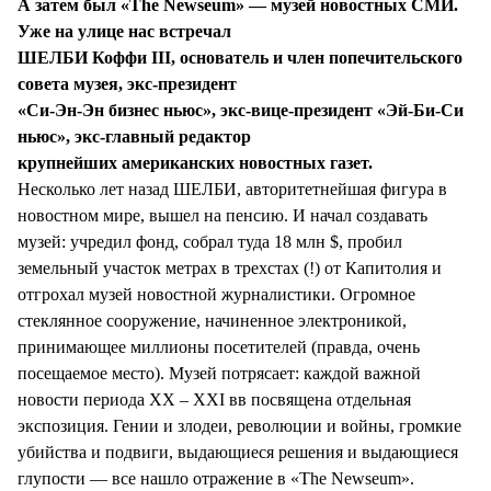
А затем был «The Newseum» — музей новостных СМИ.
Уже на улице нас встречал
ШЕЛБИ Коффи III, основатель и член попечительского
совета музея, экс-президент
«Си-Эн-Эн бизнес ньюс», экс-вице-президент «Эй-Би-Си
ньюс», экс-главный редактор
крупнейших американских новостных газет.
Несколько лет назад ШЕЛБИ, авторитетнейшая фигура в
новостном мире, вышел на пенсию. И начал создавать
музей: учредил фонд, собрал туда 18 млн $, пробил
земельный участок метрах в трехстах (!) от Капитолия и
отгрохал музей новостной журналистики. Огромное
стеклянное сооружение, начиненное электроникой,
принимающее миллионы посетителей (правда, очень
посещаемое место). Музей потрясает: каждой важной
новости периода XX – XXI вв посвящена отдельная
экспозиция. Гении и злодеи, революции и войны, громкие
убийства и подвиги, выдающиеся решения и выдающиеся
глупости — все нашло отражение в «The Newseum».