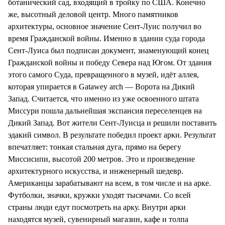
ботанический сад, входящий в тройку по США. Конечно
же, высотный деловой центр. Много памятников
архитектуры, основное значение Сент-Луис получил во
время Гражданской войны. Именно в здании суда города
Сент-Луиса был подписан документ, знаменующий конец
Гражданской войны и победу Севера над Югом. От здания
этого самого Суда, превращенного в музей, идёт аллея,
которая упирается в Gatawey arch — Ворота на Дикий
Запад. Считается, что именно из уже освоенного штата
Миссури пошла дальнейшая экспансия переселенцев на
Дикий Запад. Вот жители Сент-Луисца и решили поставить
эдакий символ. В результате победил проект арки. Результат
впечатляет: тонкая стальная дуга, прямо на берегу
Миссисипи, высотой 200 метров. Это и произведение
архитектурного искусства, и инженерный шедевр.
Американцы зарабатывают на всем, в том числе и на арке.
Футболки, значки, кружки уходят тысячами. Со всей
страны люди едут посмотреть на арку. Внутри арки
находятся музей, сувенирный магазин, кафе и толпа