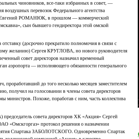
еральных чиновников, все-таки избранных в совет, —
ия воздушных перевозок Федерального агентства
 Евгений РОМАНЮК, в прошлом — коммерческий
скавиа», сын бывшего гендиректора этой омской
 отставку (досрочно прекратило полномочия в связи с
нному желанию) Сергея КРУГЛОВА, но нового руководителя
спеченный совет директоров назначил временный
ан аэропорта — исполняющего обязанности генерального
ч, проработавший до того несколько месяцев заместителем
тию, получил на голосовании в члены совета директоров
мы министров. Похоже, поработав с ним, часть коллектива
к) председатель совета директоров ХК «Акция» Сергей
АО «Омскгоргаз» протокол решения о назначении
риятия Спартака ЗАБОЛОТСКОГО. Одновременно Спартак
ть холдинговой компанией «Акция» в качестве