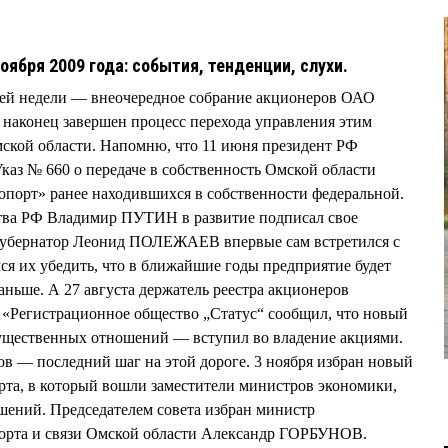
ноября 2009 года: события, тенденции, слухи.
ей недели — внеочередное собрание акционеров ОАО
наконец завершен процесс перехода управления этим
мской области. Напомню, что 11 июня президент РФ
 № 660 о передаче в собственность Омской области
порт» ранее находившихся в собственности федеральной.
ства РФ Владимир ПУТИН в развитие подписал свое
 губернатор Леонид ПОЛЕЖАЕВ впервые сам встретился с
ся их убедить, что в ближайшие годы предприятие будет
раньше. А 27 августа держатель реестра акционеров
«Регистрационное общество „Статус“ сообщил, что новый
ущественных отношений — вступил во владение акциями.
в — последний шаг на этой дороге. 3 ноября избран новый
рта, в который вошли заместители министров экономики,
ений. Председателем совета избран министр
орта и связи Омской области Александр ГОРБУНОВ.