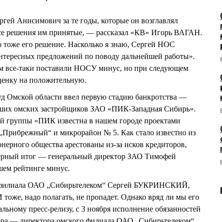
ргей Анисимович за те годы, которые он возглавлял
е решения им принятые, — рассказал «КВ» Игорь ВАГАН.
 тоже его решение. Насколько я знаю, Сергей НОС
интересных предложений по поводу дальнейшей работы».
м все-таки поставили НОСУ минус, но при следующем
ценку на положительную.
д Омской области ввел первую стадию банкротства —
йших омских застройщиков ЗАО «ПИК-Западная Сибирь».
ой группы «ПИК известна в нашем городе проектами
„Прибрежный“ и микрорайон № 5. Как стало известно из
онерного общества арестованы из-за исков кредиторов,
мерный итог — генеральный директор ЗАО Тимофей
ем рейтинге минус.
о филиала ОАО „Сибирьтелеком“ Сергей БУКРИНСКИЙ,
тоже, надо полагать, не пропадет. Однако вряд ли мы его
льному пресс-релизу, с 3 ноября исполнение обязанностей
тора — директора омского филиала ОАО „Сибирьтелеком“