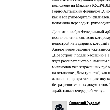
возложено на Максима КУДРЯВЦЕ
Горно-Алтайским филиалом „Сибир
как и все руководители филиалов.
нелогично переводить руководите
Девятого ноября Федеральный ар
постановление, согласно котором
недострой на Бударина, который 
Аналогичное решение уже выноси
„Новостроя“ подали кассацию в Т
ждет разбирательство в Высшем ар
миллионов уже затраченных рубле
на остановке „Дом туриста“, как 
ж наконец прекратить практику к
без разрешительных документов
зарабатывает очередной минус.
Сикорский Рудольф