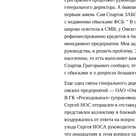
генерального директора. А бывш
первым замом. Сам Спартак ЗАБ
с недавними обысками ФСБ: " В с
широко осветила в СМИ, у Омскг
рефинансированию кредитов в бан
менеджмент предприятия. Моя зад
руководства, и решить проблему. 
населению, то есть выполняет в
Спартак Григорьевич сообщил, чт
с обысками и о допросах большог
Еще одна смена генерального дир
омских предприятий — ОАО «Ом
В ГК «Росводоканал» (управляющ
Сергей НОС отправлен в отставку
представлен коллективу в ближай
воздержались от ответа на вопро
ухода Сергея НОСА руководитель
что инициативу в этом вопросе п