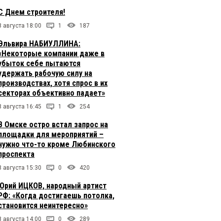
С Днем строителя!
8 августа 18:00
1
187
Эльвира НАБИУЛЛИНА:
«Некоторые компании даже в
убыток себе пытаются
удержать рабочую силу на
производствах, хотя спрос в их
секторах объективно падает»
8 августа 16:45
1
254
В Омске остро встал запрос на
площадки для мероприятий –
нужно что-то кроме Любинского
проспекта
8 августа 15:30
0
420
Юрий ИЦКОВ, народный артист
РФ: «Когда достигаешь потолка,
становится неинтересно»
8 августа 14:00
0
289