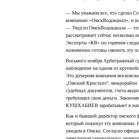
— Мы уважаем все, что сделал Се
компанию «ОмскВодоканал», и вс
— Уход из ОмскВодоканала — это
рассматривает сейчас несколько 
Эксперты «КВ» по горячим следа
назначении готовы сменить эту о
Восьмого ноября Арбитражный су
наблюдение на одном из крупне
Это дочерняя компания московск
„Омский Кристалл“, микрорайон 
судебных документов, счета акци
требующих свои деньги. Законо
КУШХАБИЕВ зарабатывает в наш
Как и бывший директор омског
который покинул эту компанию. И 
увидим в Омске. Согласно официа
заместителя генерального дирек