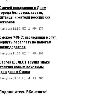
Омичей поздравили с Днем
города белорусы, казахи,
китайцы и жители российских
регионов
8 августа 12:30
2
277
Омское УФНС: наследники могут
вернуть переплату по налогам
наследодателя
8 августа 11:00
1
397
Сергей ШЕЛЕСТ вручил знаки
отличия новым почетным
гражданам Омска
8 августа 09:30
4
406
Подпишитесь ВКонтакте!