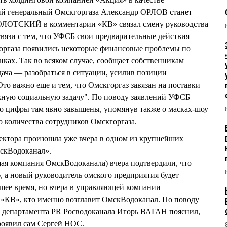
ий генеральный Омскгоргаза Александр ОРЛОВ станет
ОЛОТСКИЙ в комментарии «КВ» связал смену руководства
вязи с тем, что УФСБ свои предварительные действия
оргаза появились некоторые финансовые проблемы по
ках. Так во всяком случае, сообщает собственникам
ача — разобраться в ситуации, усилив позиции
Это важно еще и тем, что Омскгоргаз завязан на поставки
ажную социальную задачу". По поводу заявлений УФСБ
о цифры там явно завышены, упомянув также о масках-шоу
о количества сотрудников Омскгоргаза.
ектора произошла уже вчера в одном из крупнейших
скВодоканал».
ая компания ОмскВодоканала) вчера подтвердили, что
, а новый руководитель омского предприятия будет
шее время, но вчера в управляющей компании
с «КВ», кто именно возглавит ОмскВодоканал. По поводу
 департамента PR Росводоканала Игорь ВАГАН пояснил,
роявил сам Сергей НОС.