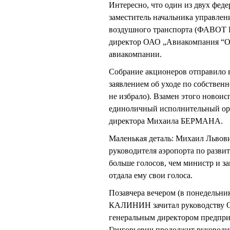
Интересно, что один из двух фед
заместитель начальника управлен
воздушного транспорта (ФАВОТ
директор ОАО „Авиакомпания “Ом
авиакомпании.
Собрание акционеров отправило в
заявлением об уходе по собстве
не избрало). Взамен этого новои
единоличный исполнительный орг
директора Михаила БЕРМАНА.
Маленькая деталь: Михаил Львови
руководителя аэропорта по разви
больше голосов, чем министр и за
отдала ему свои голоса.
Позавчера вечером (в понедельни
КАЛИНИН зачитал руководству О
генеральным директором предп
Григорьевич продолжит руководи