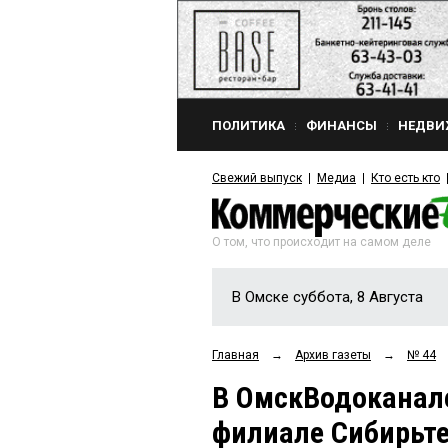
ПОЛИТИКА
ФИНАНСЫ
НЕДВИ
Свежий выпуск
Медиа
Кто есть кто
О том, что происходит на самом деле
В Омске суббота, 8 Августа
Главная
→
Архив газеты
→
№ 44
В ОмскВодоканале
филиале Сибирьт