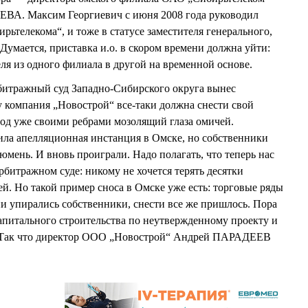
ВА. Максим Георгиевич с июня 2008 года руководил
ьтелекома“, и тоже в статусе заместителя генерального,
Думается, приставка и.о. в скором времени должна уйти:
ля из одного филиала в другой на временной основе.
битражный суд Западно-Сибирского округа вынес
у компания „Новострой“ все-таки должна снести свой
год уже своими ребрами мозолящий глаза омичей.
ла апелляционная инстанция в Омске, но собственники
юмень. И вновь проиграли. Надо полагать, что теперь нас
битражном суде: никому не хочется терять десятки
й. Но такой пример сноса в Омске уже есть: торговые ряды
ни упирались собственники, снести все же пришлось. Пора
апитального строительства по неутвержденному проекту и
. Так что директор ООО „Новострой“ Андрей ПАРАДЕЕВ