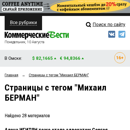
Все рубрики
Поиск по сайту
ПОЛИТИКА
Свежий выпуск
Медиа
ФИНАНСЫ
Понедельник, 10 Августа
Кто есть кто
НЕДВИЖИМОСТЬ
В Омске:
$ 82,1665
€ 94,8366
Интервью
БИЗНЕС
Главная
→
Страницы c тегом "Михаил БЕРМАН"
Мнения
ОБЩЕСТВО
Страницы c тегом "Михаил
Рейтинги
ЗАКОН
БЕРМАН"
Блоги
НОВОСТИ КОМПАНИЙ
Архив
Найдено
28
материалов
ПРОИСШЕСТВИЯ
Алена ИГИТЯН тоже стала адвокатом Сергея
СТИЛЬ ЖИЗНИ