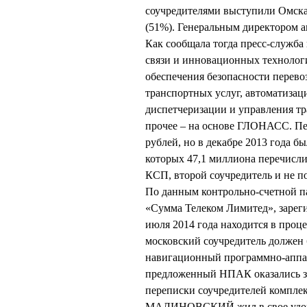
соучредителями выступили Омска
(51%). Генеральным директором
Как сообщала тогда пресс-служб
связи и инновационных технологи
обеспечения безопасности перево
транспортных услуг, автоматизац
диспетчеризации и управления т
прочее – на основе ГЛОНАСС. П
рублей, но в декабре 2013 года бы
которых 47,1 миллиона перечисли
КСП, второй соучредитель и не п
По данным контрольно-счетной п
«Сумма Телеком Лимитед», зарег
июля 2014 года находится в проц
московский соучредитель должен 
навигационный программно-аппа
предложенный НПАК оказались з
переписки соучредителей комплек
МАЛИНОВСКИЙ жил в свое удовол