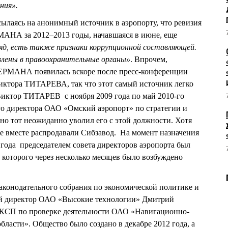
ния».
ылаясь на анонимный источник в аэропорту, что ревизия
МАНА за 2012–2013 годы, начавшаяся в июне, еще
гляд, есть также признаки коррупционной составляющей.
лены в правоохранительные органы»
. Впрочем,
ЕРМАНА появилась вскоре после пресс-конференции
иктора ТИТАРЕВА, так что этот самый источник легко
Виктор ТИТАРЕВ с ноября 2009 года по май 2010-го
го директора ОАО «Омский аэропорт» по стратегии и
 тот неожиданно уволил его с этой должности. Хотя
же вместе распродавали Сибзавод. На момент назначения
года председателем совета директоров аэропорта был
торого через несколько месяцев было возбуждено
аконодательного собрания по экономической политике и
ый директор ОАО «Высокие технологии» Дмитрий
СП по проверке деятельности ОАО «Навигационно-
асти». Общество было создано в декабре 2012 года, а