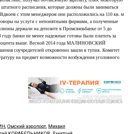
 штатного расписания, которые должны были заниматься
 Вдвоем с этим менеджером они расположились на 110 кв. м
говоры на услуги с непонятными фирмами, а полученные
ллионы держали на депозите в Промсвязьбанке от 5 до
3 году банки не менее надежные готовы были платить за
 процента выше. Весной 2014 года МАЛИНОВСКИЙ
ошения соучредителей откровенно зашли в тупик. Комитет
уратуру на предмет возможности возбуждения уголовного
ИН
,
Омский аэропорт
,
Михаил
гей КОРАБЕЛЬНИКОВ
,
Дмитрий