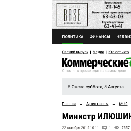
ПОЛИТИКА
ФИНАНСЫ
НЕДВИ
Свежий выпуск
Медиа
Кто есть кто
О том, что происходит на самом деле
В Омске суббота, 8 Августа
Главная
→
Архив газеты
→
№ 40
Министр ИЛЮШИН 
22 октября 2014 10:11
1
7357