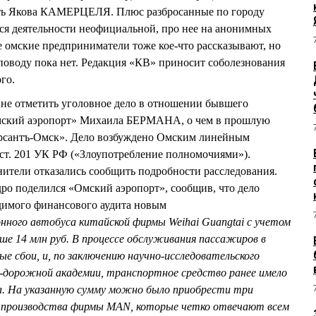
сть Якова КАМЕРЦЕЛЯ. Плюс разбросанные по городу
тся деятельности неофициальной, про нее на анонимных
е омские предприниматели тоже кое-что рассказывают, но
поводу пока нет. Редакция «КВ» приносит соболезнования
го.
 не отметить уголовное дело в отношении бывшего
мский аэропорт» Михаила БЕРМАНА, о чем в прошлую
рсантъ-Омск». Дело возбуждено Омским линейным
ст. 201 УК РФ («Злоупотребление полномочиями»).
нители отказались сообщить подробности расследования.
ро поделился «Омский аэропорт», сообщив, что дело
димого финансового аудита новым
ного автобуса китайской фирмы Weihai Guangtai с учетом
ыше 14 млн руб. В процессе обслуживания пассажиров в
е сбои, и, по заключению научно-исследовательского
-дорожной академии, транспортное средство ранее имело
а. На указанную сумму можно было приобрести три
о производства фирмы MAN, которые четко отвечают всем