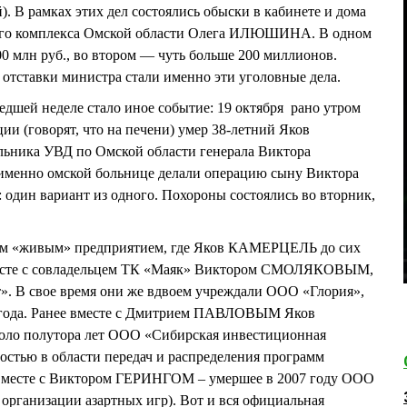
. В рамках этих дел состоялись обыски в кабинете и дома
ного комплекса Омской области Олега ИЛЮШИНА. В одном
00 млн руб., во втором — чуть больше 200 миллионов.
отставки министра стали именно эти уголовные дела.
дшей неделе стало иное событие: 19 октября рано утром
ции (говорят, что на печени) умер 38-летний Яков
ника УВД по Омской области генерала Виктора
менно омской больнице делали операцию сыну Виктора
 один вариант из одного. Похороны состоялись во вторник,
м «живым» предприятием, где Яков КАМЕРЦЕЛЬ до сих
вместе с совладельцем ТК «Маяк» Виктором СМОЛЯКОВЫМ,
т». В свое время они же вдвоем учреждали ООО «Глория»,
3 года. Ранее вместе с Дмитрием ПАВЛОВЫМ Яков
оло полутора лет ООО «Сибирская инвестиционная
остью в области передач и распределения программ
 вместе с Виктором ГЕРИНГОМ – умершее в 2007 году ООО
 организации азартных игр). Вот и вся официальная