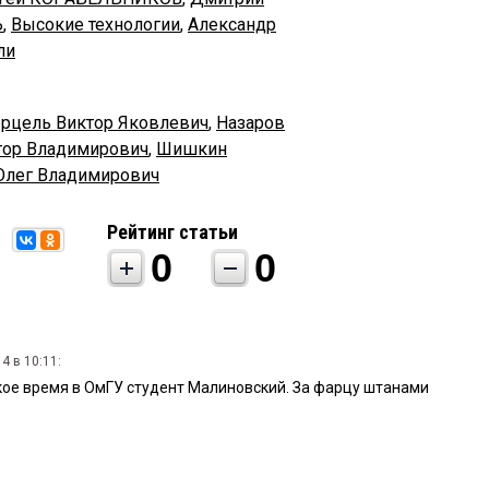
Ь
,
Высокие технологии
,
Александр
ли
рцель Виктор Яковлевич
,
Назаров
тор Владимирович
,
Шишкин
лег Владимирович
Рейтинг статьи
0
0
4 в 10:11:
ское время в ОмГУ студент Малиновский. За фарцу штанами