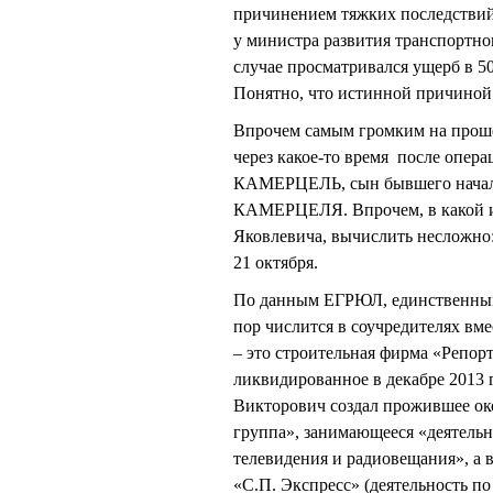
причинением тяжких последствий)
у министра развития транспорт
случае просматривался ущерб в 5
Понятно, что истинной причиной 
Впрочем самым громким на проше
через какое-то время после опера
КАМЕРЦЕЛЬ, сын бывшего началь
КАМЕРЦЕЛЯ. Впрочем, в какой и
Яковлевича, вычислить несложно:
21 октября.
По данным ЕГРЮЛ, единственны
пор числится в соучредителях 
– это строительная фирма «Репор
ликвидированное в декабре 201
Викторович создал прожившее ок
группа», занимающееся «деятельн
телевидения и радиовещания», а
«С.П. Экспресс» (деятельность по