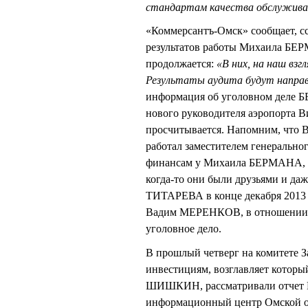
стандартам качества обслужива
«Коммерсантъ-Омск» сообщает, сс
результатов работы Михаила БЕР
продолжается:
«В них, на наш вз
Результаты аудита будут направ
информация об уголовном деле Б
нового руководителя аэропорта В
просчитывается. Напомним, что 
работал заместителем генерально
финансам у Михаила БЕРМАНА, но
когда-то они были друзьями и да
ТИТАРЕВА в конце декабря 2013 
Вадим МЕРЕНКОВ, в отношении ко
уголовное дело.
В прошлый четверг на комитете З
инвестициям, возглавляет котор
ШИШКИН, рассматривали отчет К
информационный центр Омской обл