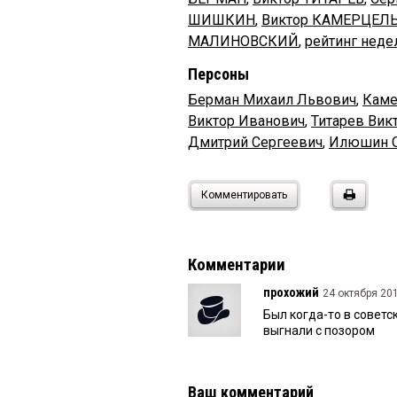
ШИШКИН
,
Виктор КАМЕРЦЕЛ
МАЛИНОВСКИЙ
,
рейтинг неде
Персоны
Берман Михаил Львович
,
Каме
Виктор Иванович
,
Титарев Вик
Дмитрий Сергеевич
,
Илюшин О
Комментировать
Комментарии
прохожий
24 октября 201
Был когда-то в совет
выгнали с позором
Ваш комментарий