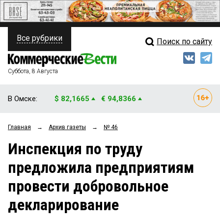
Все рубрики
Поиск по сайту
ПОЛИТИКА
Свежий выпуск
Медиа
ФИНАНСЫ
Суббота, 8 Августа
Кто есть кто
НЕДВИЖИМОСТЬ
В Омске:
$ 82,1665
€ 94,8366
Интервью
БИЗНЕС
Главная
→
Архив газеты
→
№ 46
Мнения
ОБЩЕСТВО
Инспекция по труду
Рейтинги
ЗАКОН
предложила предприятиям
Блоги
НОВОСТИ КОМПАНИЙ
провести добровольное
Архив
ПРОИСШЕСТВИЯ
декларирование