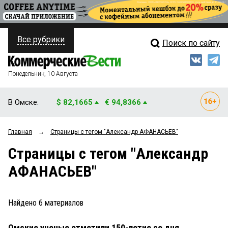
Все рубрики
Поиск по сайту
ПОЛИТИКА
Свежий выпуск
Медиа
ФИНАНСЫ
Понедельник, 10 Августа
Кто есть кто
НЕДВИЖИМОСТЬ
В Омске:
$ 82,1665
€ 94,8366
Интервью
БИЗНЕС
Главная
→
Страницы c тегом "Александр АФАНАСЬЕВ"
Мнения
ОБЩЕСТВО
Страницы c тегом "Александр
Рейтинги
ЗАКОН
АФАНАСЬЕВ"
Блоги
НОВОСТИ КОМПАНИЙ
Архив
Найдено
6
материалов
ПРОИСШЕСТВИЯ
Омские ученые отметили 150-летие со дня
СТИЛЬ ЖИЗНИ