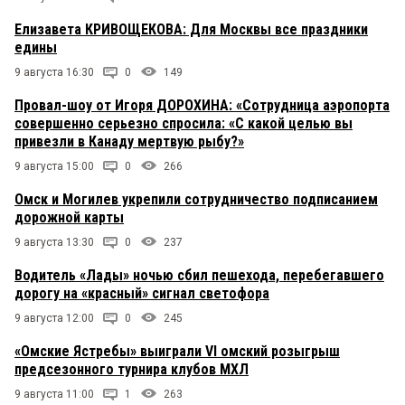
Елизавета КРИВОЩЕКОВА: Для Москвы все праздники
едины
9 августа 16:30
0
149
Провал-шоу от Игоря ДОРОХИНА: «Сотрудница аэропорта
совершенно серьезно спросила: «С какой целью вы
привезли в Канаду мертвую рыбу?»
9 августа 15:00
0
266
Омск и Могилев укрепили сотрудничество подписанием
дорожной карты
9 августа 13:30
0
237
Водитель «Лады» ночью сбил пешехода, перебегавшего
дорогу на «красный» сигнал светофора
9 августа 12:00
0
245
«Омские Ястребы» выиграли VI омский розыгрыш
предсезонного турнира клубов МХЛ
9 августа 11:00
1
263