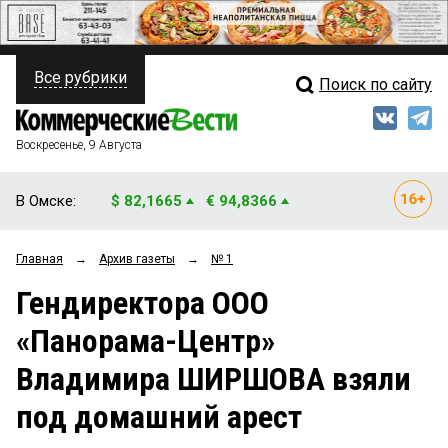
Все рубрики
Поиск по сайту
ПОЛИТИКА
Свежий выпуск
Медиа
ФИНАНСЫ
Воскресенье, 9 Августа
Кто есть кто
НЕДВИЖИМОСТЬ
В Омске:
$ 82,1665
€ 94,8366
Интервью
БИЗНЕС
Главная
→
Архив газеты
→
№ 1
Мнения
ОБЩЕСТВО
Гендиректора ООО
Рейтинги
ЗАКОН
«Панорама-Центр»
Блоги
НОВОСТИ КОМПАНИЙ
Владимира ШИРШОВА взяли
Архив
ПРОИСШЕСТВИЯ
под домашний арест