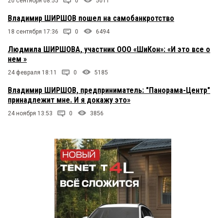
20 сентября 08:55
0
5011
Владимир ШИРШОВ пошел на самобанкротство
18 сентября 17:36
0
6494
Людмила ШИРШОВА, участник ООО «ШиКон»: «И это все о
нем »
24 февраля 18:11
0
5185
Владимир ШИРШОВ, предприниматель: "Панорама-Центр"
принадлежит мне. И я докажу это»
24 ноября 13:53
0
3856