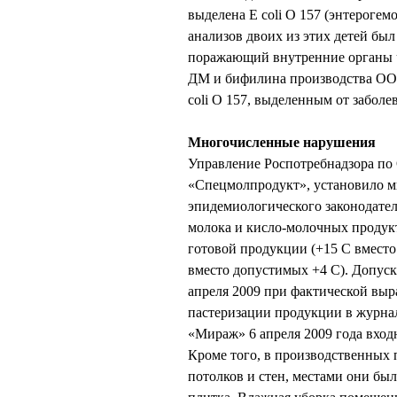
выделена E coli O 157 (энтероге
анализов двоих из этих детей бы
поражающий внутренние органы че
ДМ и бифилина производства ОО
coli O 157, выделенным от заболе
Многочисленные нарушения
Управление Роспотребнадзора по
«Спецмолпродукт», установило м
эпидемиологического законодател
молока и кисло-молочных продук
готовой продукции (+15 С вместо
вместо допустимых +4 С). Допуск
апреля 2009 при фактической выр
пастеризации продукции в журнал
«Мираж» 6 апреля 2009 года вход
Кроме того, в производственны
потолков и стен, местами они бы