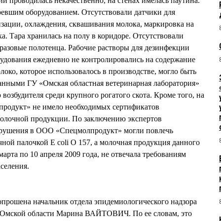
й проводилась некачественно, на стенах имелась паутина.
ревшим оборудованием. Отсутствовали датчики для
зации, охлаждения, сквашивания молока, маркировка на
а. Тара хранилась на полу в коридоре. Отсутствовали
 разовые полотенца. Рабочие растворы для дезинфекции
рудования ежедневно не контролировались на содержание
олоко, которое использовалось в производстве, могло быть
анными ГУ «Омская областная ветеринарная лаборатория»
возбудителя среди крупного рогатого скота. Кроме того, на
родукт» не имело необходимых сертификатов
 молочной продукции. По заключению экспертов
арушения в ООО «Спецмолпродукт» могли повлечь
ной палочкой E coli O 157, а молочная продукция данного
марта по 10 апреля 2009 года, не отвечала требованиям
селения.
допрошена начальник отдела эпидемиологического надзора
 Омской области Марина ВАЙТОВИЧ. По ее словам, это