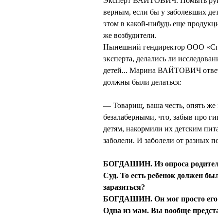
Эксперт ВАЙТОВИЧ. Помыть руки
верным, если бы у заболевших де
этом в какой-нибудь еще продук
же возбудители.
Нынешний гендиректор ООО «Сп
эксперта, делались ли исследова
детей... Марина ВАЙТОВИЧ ответ
должны были делаться:
— Товарищ, ваша честь, опять же 
безалаберными, что, забыв про г
детям, накормили их детским пита
заболели. И заболели от разных 
БОГДАШИН. Из опроса родителей 
Суд. То есть ребенок должен бы
заразиться?
БОГДАШИН. Он мог просто его п
Одна из мам. Вы вообще предста