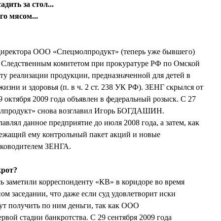
ить за стол...
го мясом...
директора ООО «Спецмолпродукт» (теперь уже бывшего)
 Следственным комитетом при прокуратуре РФ по Омской
кту реализации продукции, предназначенной для детей в
 жизни и здоровья (п. в ч. 2 ст. 238 УК РФ). ЗЕНГ скрылся от
 октября 2009 года объявлен в федеральный розыск. С 27
олпродукт» снова возглавил Игорь БОГДАШИН.
лял данное предприятие до июля 2008 года, а затем, как
лежащий ему контрольный пакет акций и новые
уководителем ЗЕНГА.
крот?
заметили корреспонденту «КВ» в коридоре во время
ом заседании, что даже если суд удовлетворит иски
гут получить по ним деньги, так как ООО
рвой стадии банкротства. С 29 сентября 2009 года