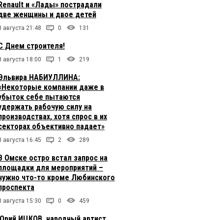
Renault и «Лады» пострадали
две женщины и двое детей
8 августа 21:48
0
131
С Днем строителя!
8 августа 18:00
1
219
Эльвира НАБИУЛЛИНА:
«Некоторые компании даже в
убыток себе пытаются
удержать рабочую силу на
производствах, хотя спрос в их
секторах объективно падает»
8 августа 16:45
2
289
В Омске остро встал запрос на
площадки для мероприятий –
нужно что-то кроме Любинского
проспекта
8 августа 15:30
0
459
Юрий ИЦКОВ, народный артист