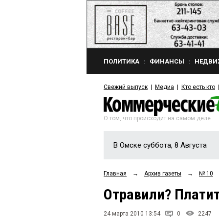
ПОЛИТИКА
ФИНАНСЫ
НЕДВИ
Свежий выпуск
Медиа
Кто есть кто
О том, что происходит на самом деле
В Омске суббота, 8 Августа
Главная
→
Архив газеты
→
№ 10
Отравили? Платит
24 марта 2010 13:54
0
2247