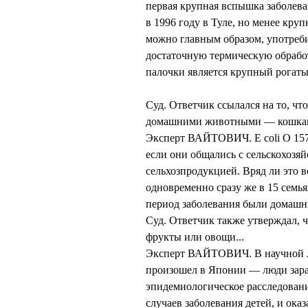
первая крупная вспышка заболеван
в 1996 году в Туле, но менее круп
можно главным образом, употреб
достаточную термическую обрабо
палочки является крупный рогатый
Суд. Ответчик ссылался на то, чт
домашними животными — кошками
Эксперт ВАЙТОВИЧ. E coli O 157 в
если они общались с сельскохоз
сельхозпродукцией. Вряд ли это в
одновременно сразу же в 15 семьях
период заболевания были домашн
Суд. Ответчик также утверждал, 
фрукты или овощи...
Эксперт ВАЙТОВИЧ. В научной ли
произошел в Японии — люди зараз
эпидемиологическое расследовани
случаев заболевания детей, и ока