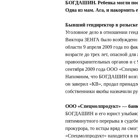
БОГДАШИН. Ребенка могли посад
Одна из мам. Ага, и накормить е
Бывший гендиректор в розыске
Уголовное дело в отношении ген
Виктора ЗЕНГА было возбуждено
области 9 апреля 2009 года по фа
возрасте до трех лет, опасной для
правоохранительных органов и с 9
сентября 2009 года ООО «Спецм
Напомним, что БОГДАШИН возглав
он заверил «КВ», продал принад
собственники якобы назначили р
ООО «Спецмолпродукт» — бан
БОГДАШИН и его юрист улыбаясь 
пятиминутного перерыва в судебн
прокурора, то истцы вряд ли смо
«Спецмолпродукт» находится в пе