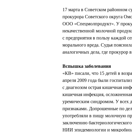
17 марта в Советском районном с
прокурора Советского округа Омск
ООО «Спецмолпродукт». У прокуро
некачественной молочной продук
с предприятия в пользу каждой се
морального вреда. Судья пояснила
аналогичных дела, где прокурор в
Вспышка заболевания
«КВ» писали, что 15 детей в возра
апреля 2009 года были госпитал
с диагнозом острая кишечная инф
кишечная инфекция, осложненная
уремическим синдромом. У всех 
признаками. Допрошенные по делу
употребляли в пищу молочную п
заключению бактериологического
НИИ эпидемиологии и микробиоло