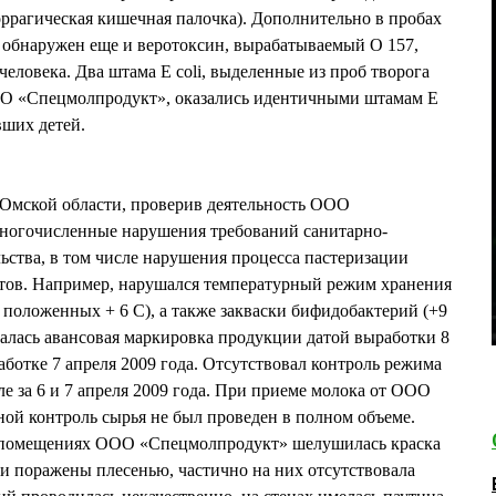
моррагическая кишечная палочка). Дополнительно в пробах
л обнаружен еще и веротоксин, вырабатываемый О 157,
ловека. Два штама E coli, выделенные из проб творога
О «Спецмолпродукт», оказались идентичными штамам E
вших детей.
 Омской области, проверив деятельность ООО
ногочисленные нарушения требований санитарно-
ьства, в том числе нарушения процесса пастеризации
тов. Например, нарушался температурный режим хранения
 положенных + 6 С), а также закваски бифидобактерий (+9
алась авансовая маркировка продукции датой выработки 8
аботке 7 апреля 2009 года. Отсутствовал контроль режима
е за 6 и 7 апреля 2009 года. При приеме молока от ООО
ной контроль сырья не был проведен в полном объеме.
х помещениях ООО «Спецмолпродукт» шелушилась краска
ли поражены плесенью, частично на них отсутствовала