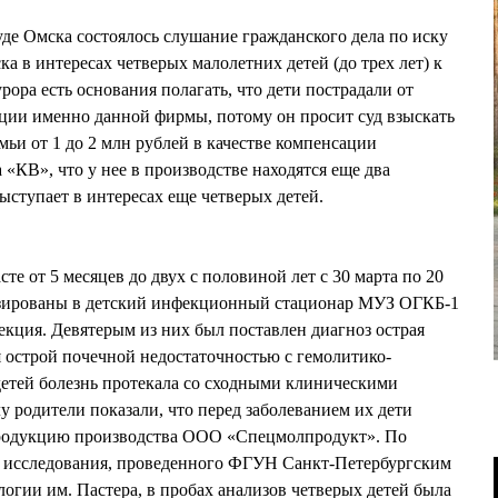
уде Омска состоялось слушание гражданского дела по иску
а в интересах четверых малолетних детей (до трех лет) к
ра есть основания полагать, что дети пострадали от
ции именно данной фирмы, потому он просит суд взыскать
мьи от 1 до 2 млн рублей в качестве компенсации
 «КВ», что у нее в производстве находятся еще два
ыступает в интересах еще четверых детей.
сте от 5 месяцев до двух с половиной лет с 30 марта по 20
изированы в детский инфекционный стационар МУЗ ОГКБ-1
екция. Девятерым из них был поставлен диагноз острая
 острой почечной недостаточностью с гемолитико-
детей болезнь протекала со сходными клиническими
 родители показали, что перед заболеванием их дети
родукцию производства ООО «Спецмолпродукт». По
 исследования, проведенного ФГУН Санкт-Петербургским
гии им. Пастера, в пробах анализов четверых детей была