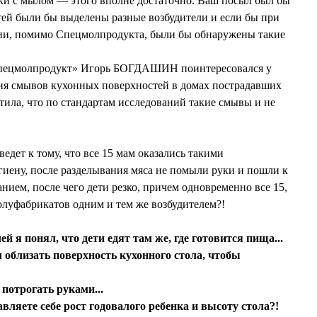
 с мылом — этого вполне достаточно. Ваш посыл был бы
тей были бы выделены разные возбудители и если бы при
ции, помимо Спецмолпродукта, были бы обнаружены такие
ецмолпродукт» Игорь БОГДАШИН поинтересовался у
ния смывов кухонных поверхностей в домах пострадавших
ила, что по стандартам исследований такие смывы и не
ведет к тому, что все 15 мам оказались такими
игиену, после разделывания мяса не помыли руки и пошли к
нием, после чего дети резко, причем одновременно все 15,
полуфабрикатов одним и тем же возбудителем?!
я понял, что дети едят там же, где готовится пища...
л облизать поверхность кухонного стола, чтобы
отрогать руками...
вляете себе рост годовалого ребенка и высоту стола?!