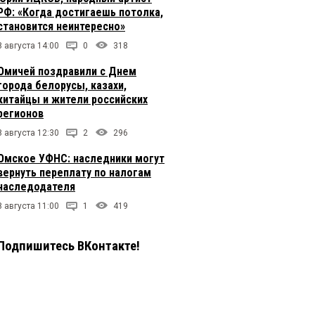
РФ: «Когда достигаешь потолка,
становится неинтересно»
8 августа 14:00
0
318
Омичей поздравили с Днем
города белорусы, казахи,
китайцы и жители российских
регионов
8 августа 12:30
2
296
Омское УФНС: наследники могут
вернуть переплату по налогам
наследодателя
8 августа 11:00
1
419
Подпишитесь ВКонтакте!