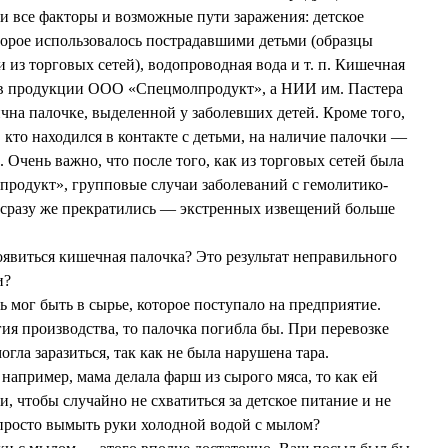
 все факторы и возможные пути заражения: детское
торое использовалось пострадавшими детьми (образцы
и из торговых сетей), водопроводная вода и т. п. Кишечная
 в продукции ООО «Спецмолпродукт», а НИИ им. Пастера
чна палочке, выделенной у заболевших детей. Кроме того,
 кто находился в контакте с детьми, на наличие палочки —
. Очень важно, что после того, как из торговых сетей была
родукт», групповые случаи заболеваний с гемолитико-
сразу же прекратились — экстренных извещений больше
оявиться кишечная палочка? Это результат неправильного
и?
мог быть в сырье, которое поступало на предприятие.
ия производства, то палочка погибла бы. При перевозке
огла заразиться, так как не была нарушена тара.
 например, мама делала фарш из сырого мяса, то как ей
и, чтобы случайно не схватиться за детское питание и не
 просто вымыть руки холодной водой с мылом?