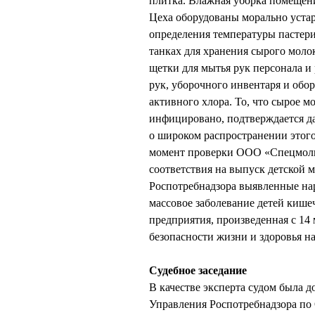
плитка. Влажная уборка помещени
Цеха оборудованы морально уста
определения температуры пастери
танках для хранения сырого молок
щетки для мытья рук персонала и
рук, уборочного инвентаря и обо
активного хлора. То, что сырое м
инфицировано, подтверждается д
о широком распространении этого 
момент проверки ООО «Спецмолп
соответствия на выпуск детской
Роспотребнадзора выявленные н
массовое заболевание детей кишеч
предприятия, произведенная с 14 
безопасности жизни и здоровья на
Судебное заседание
В качестве эксперта судом была 
Управления Роспотребнадзора по