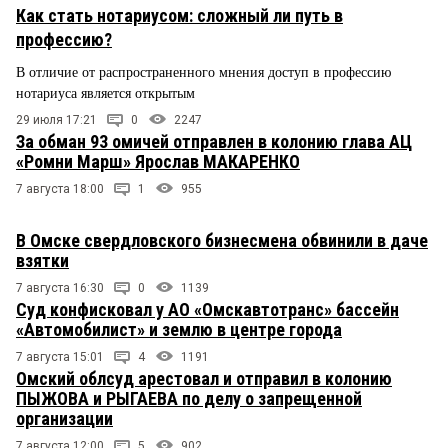
Как стать нотариусом: сложный ли путь в
профессию?
В отличие от распространенного мнения доступ в профессию
нотариуса является открытым
29 июля 17:21
0
2247
За обман 93 омичей отправлен в колонию глава АЦ
«Ромни Марш» Ярослав МАКАРЕНКО
7 августа 18:00
1
955
В Омске свердловского бизнесмена обвинили в даче
взятки
7 августа 16:30
0
1139
Суд конфисковал у АО «Омскавтотранс» бассейн
«Автомобилист» и землю в центре города
7 августа 15:01
4
1191
Омский облсуд арестовал и отправил в колонию
ПЫЖОВА и РЫГАЕВА по делу о запрещенной
организации
7 августа 12:00
5
902