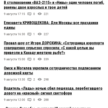
В столкновении «ВАЗ-2115» и «Нивы» один человек погиб,
ранены двое взрослых и трое детей
9 августа 17:15
0
221
Елизавета КРИВОЩЕКОВА: Для Москвы все праздники
едины
9 августа 16:30
1
227
Провал-шоу от Игоря ДОРОХИНА: «Сотрудница аэропорта
совершенно серьезно спросила: «С какой целью вы
привезли в Канаду мертвую рыбу?»
9 августа 15:00
0
339
Омск и Могилев укрепили сотрудничество подписанием
дорожной карты
9 августа 13:30
2
298
Водитель «Лады» ночью сбил пешехода, перебегавшего
дорогу на «красный» сигнал светофора
9 августа 12:00
0
288