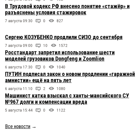
В Трудовой кодекс РФ внесено понятие «стажёр» и
разъяснены условия стажировок
7 августа 09:30
0
827
Сергею КОЗУБЕНКО продлили СИЗО до сентября
7 августа 09:00
10
1572
Росстандарт запретил использование шести
моделей грузовиков Dongfeng и Zoomlion
6 августа 17:30
0
1040
ПУТИН подписал закон о новом продлении «гаражной
амнистии» ещё на пять лет
6 августа 11:10
2
1080
Машинист катка взыскал с ханты-мансийского СУ
№967 долги и компенсации вреда
5 августа 15:44
0
1122
Все новости
→