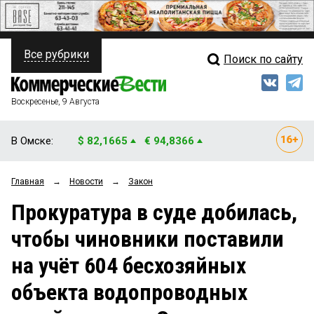
Все рубрики
Поиск по сайту
ПОЛИТИКА
Свежий выпуск
Медиа
ФИНАНСЫ
Воскресенье, 9 Августа
Кто есть кто
НЕДВИЖИМОСТЬ
В Омске:
$ 82,1665
€ 94,8366
Интервью
БИЗНЕС
Главная
→
Новости
→
Закон
Мнения
ОБЩЕСТВО
Прокуратура в суде добилась,
Рейтинги
ЗАКОН
чтобы чиновники поставили
Блоги
НОВОСТИ КОМПАНИЙ
на учёт 604 бесхозяйных
Архив
ПРОИСШЕСТВИЯ
объекта водопроводных