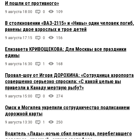
И пошли от противного»
9 августа 18:00
0
109
В столкновении «ВАЗ-2115» и «Нивы» один человек погиб,
ранены двое взрослых и трое детей
9 августа 17:15
0
156
Елизавета КРИВОЩЕКОВА: Для Москвы все праздники
едины
9 августа 16:30
1
168
Провал-шоу от Игоря ДОРОХИНА: «Сотрудница аэропорта
совершенно серьезно спросила: «С какой целью вы
привезли в Канаду мертвую рыбу?»
9 августа 15:00
0
274
Омск и Могилев укрепили сотрудничество подписанием
дорожной карты
9 августа 13:30
1
250
Водитель «Лады» ночью сбил пешехода, перебегавшего