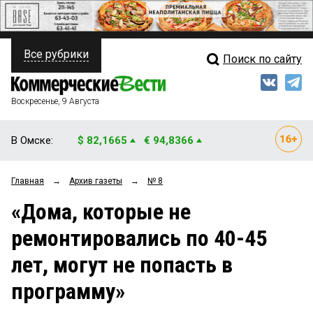
Все рубрики
Поиск по сайту
ПОЛИТИКА
Свежий выпуск
Медиа
ФИНАНСЫ
Воскресенье, 9 Августа
Кто есть кто
НЕДВИЖИМОСТЬ
В Омске:
$ 82,1665
€ 94,8366
Интервью
БИЗНЕС
Главная
→
Архив газеты
→
№ 8
Мнения
ОБЩЕСТВО
«Дома, которые не
Рейтинги
ЗАКОН
ремонтировались по 40-45
Блоги
НОВОСТИ КОМПАНИЙ
лет, могут не попасть в
Архив
ПРОИСШЕСТВИЯ
программу»