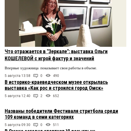
Что отражается в "Зеркале": выставка Ольги
КОШЕЛЕВОЙ с игрой фактур и значений
Впервые художница показывает свои работы в объеме.
5 августа 13:58
0
490
В историко-краеведческом музее открылась
выставка «Как рос и строился город Омск»
5 августа 12:40
2
652
Названы победители Фестиваля стритбола среди
109 команд в семи категориях
5 августа 09:30
0
511