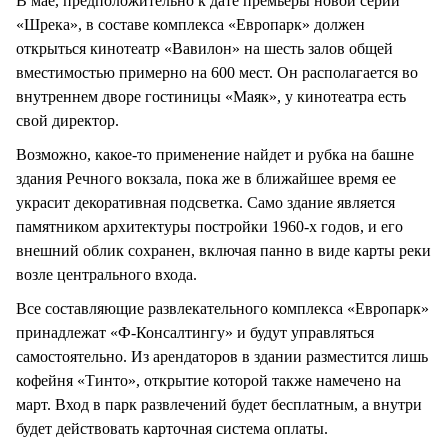
В мае, предположительно к дате премьеры новой серии
«Шрека», в составе комплекса «Европарк» должен
открыться кинотеатр «Вавилон» на шесть залов общей
вместимостью примерно на 600 мест. Он располагается во
внутреннем дворе гостиницы «Маяк», у кинотеатра есть
свой директор.
Возможно, какое-то применение найдет и рубка на башне
здания Речного вокзала, пока же в ближайшее время ее
украсит декоративная подсветка. Само здание является
памятником архитектуры постройки 1960-х годов, и его
внешний облик сохранен, включая панно в виде карты реки
возле центрального входа.
Все составляющие развлекательного комплекса «Европарк»
принадлежат «Ф-Консалтингу» и будут управляться
самостоятельно. Из арендаторов в здании разместится лишь
кофейня «Тинто», открытие которой также намечено на
март. Вход в парк развлечений будет бесплатным, а внутри
будет действовать карточная система оплаты.