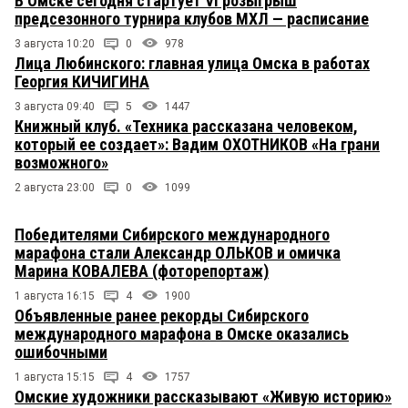
В Омске сегодня стартует VI розыгрыш
предсезонного турнира клубов МХЛ — расписание
3 августа 10:20
0
978
Лица Любинского: главная улица Омска в работах
Георгия КИЧИГИНА
3 августа 09:40
5
1447
Книжный клуб. «Техника рассказана человеком,
который ее создает»: Вадим ОХОТНИКОВ «На грани
возможного»
2 августа 23:00
0
1099
Победителями Сибирского международного
марафона стали Александр ОЛЬКОВ и омичка
Марина КОВАЛЕВА (фоторепортаж)
1 августа 16:15
4
1900
Объявленные ранее рекорды Сибирского
международного марафона в Омске оказались
ошибочными
1 августа 15:15
4
1757
Омские художники рассказывают «Живую историю»