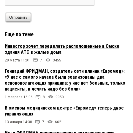
Отправить
Еще по теме
Инвестор хочет переделать расположенные в Омске
здания АТС в жилые дома
20 марта 11:01
7
3455
Геннадий ФРИДМАН, создатель сети клиник «Евромед»:
«У нас с самого начала были реализованы два
основополагающих принципа: у нас нет больных, только
пациенты, и лечить надо без боли»
1 февраля 16:06
8
9950
В омском медицинском центре «Евромед» теперь двое
управляющих
13 января 14:30
7
6621
Илья ФРИДМАН реконструировал автозаправочную