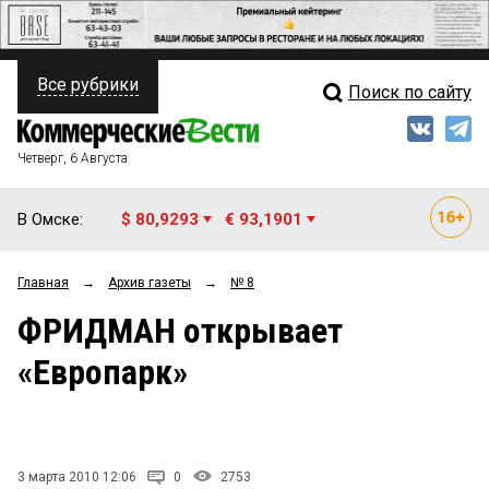
Все рубрики
Поиск по сайту
ПОЛИТИКА
Свежий выпуск
Медиа
ФИНАНСЫ
Четверг, 6 Августа
Кто есть кто
НЕДВИЖИМОСТЬ
В Омске:
$ 80,9293
€ 93,1901
Интервью
БИЗНЕС
Главная
→
Архив газеты
→
№ 8
Мнения
ОБЩЕСТВО
ФРИДМАН открывает
Рейтинги
ЗАКОН
«Европарк»
Блоги
НОВОСТИ КОМПАНИЙ
Архив
ПРОИСШЕСТВИЯ
3 марта 2010 12:06
0
2753
СТИЛЬ ЖИЗНИ