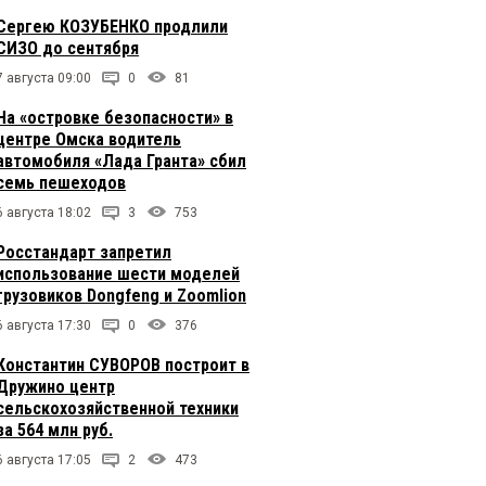
Сергею КОЗУБЕНКО продлили
СИЗО до сентября
7 августа 09:00
0
81
На «островке безопасности» в
центре Омска водитель
автомобиля «Лада Гранта» сбил
семь пешеходов
6 августа 18:02
3
753
Росстандарт запретил
использование шести моделей
грузовиков Dongfeng и Zoomlion
6 августа 17:30
0
376
Константин СУВОРОВ построит в
Дружино центр
сельскохозяйственной техники
за 564 млн руб.
6 августа 17:05
2
473