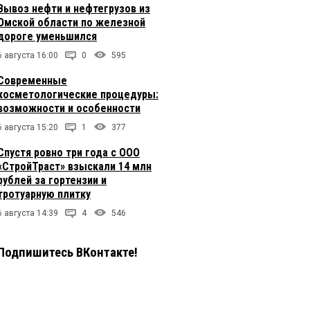
Вывоз нефти и нефтегрузов из
Омской области по железной
дороге уменьшился
6 августа 16:00
0
595
Современные
косметологические процедуры:
возможности и особенности
6 августа 15:20
1
377
Спустя ровно три года с ООО
«СтройТраст» взыскали 14 млн
рублей за гортензии и
тротуарную плитку
6 августа 14:39
4
546
Подпишитесь ВКонтакте!