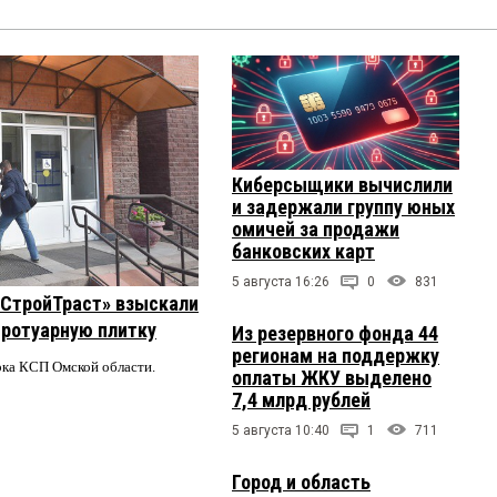
Киберсыщики вычислили
и задержали группу юных
омичей за продажи
банковских карт
5 августа 16:26
0
831
 «СтройТраст» взыскали
 тротуарную плитку
Из резервного фонда 44
регионам на поддержку
ерка КСП Омской области.
оплаты ЖКУ выделено
7,4 млрд рублей
5 августа 10:40
1
711
Город и область