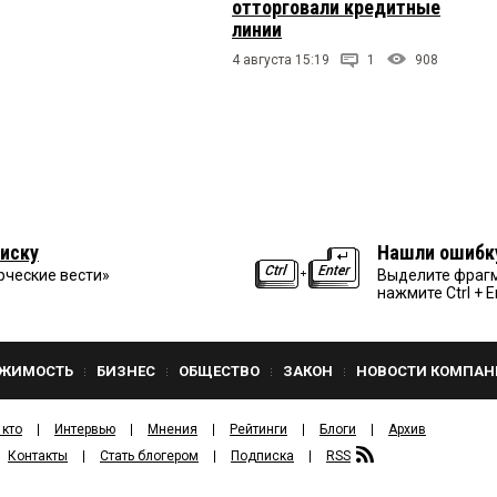
отторговали кредитные
линии
4 августа 15:19
1
908
иску
Нашли ошибк
рческие вести»
Выделите фрагм
нажмите Ctrl + E
ЖИМОСТЬ
БИЗНЕС
ОБЩЕСТВО
ЗАКОН
НОВОСТИ КОМПАН
 кто
Интервью
Мнения
Рейтинги
Блоги
Архив
Контакты
Стать блогером
Подписка
RSS