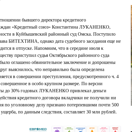
 отношении бывшего директора кредитного
граждан «Кредитный союз» Константина ЛУКАНЕНКО,
дности в Куйбышевский районный суд Омска. Поступило
лава БИТЕХТИНА, однако дата судебного заседания еще не
ходится в отпуске. Напомним, что в середине июля к
ществу приступил судья Октябрьского районного суда
ло оглашено обвинительное заключение и допрошены
друг выяснилось, что неправильно была определена
тся в совершении преступления, предусмотренного ч. 4
совершенное в особо крупном размере. По версии
аты до 30% годовых ЛУКАНЕНКО привлекал деньги
действия кредитного договора вкладчики не получили ни
дня по уголовному делу признано потерпевшими почти 500
ущерба, по данным следствия, составляет 30 млн рублей.