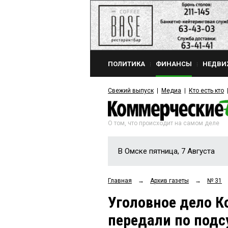
ПОЛИТИКА
ФИНАНСЫ
НЕДВИ
Свежий выпуск
Медиа
Кто есть кто
О том, что происходит на самом деле
В Омске пятница, 7 Августа
Главная
→
Архив газеты
→
№ 31
Уголовное дело 
передали по подс