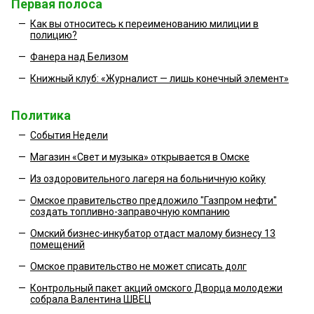
Первая полоса
—
Как вы относитесь к переименованию милиции в
полицию?
—
Фанера над Белизом
—
Книжный клуб: «Журналист — лишь конечный элемент»
Политика
—
События Недели
—
Магазин «Свет и музыка» открывается в Омске
—
Из оздоровительного лагеря на больничную койку
—
Омское правительство предложило "Газпром нефти"
создать топливно-заправочную компанию
—
Омский бизнес-инкубатор отдаст малому бизнесу 13
помещений
—
Омское правительство не может списать долг
—
Контрольный пакет акций омского Дворца молодежи
собрала Валентина ШВЕЦ