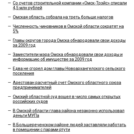
—
Со счетов строительной компании «Омск-Трэйс» списали
4,5 млн рублей
—
Омская область собрала на треть больше налогов
—
Численность чиновников в Омской области сократят на
5%
—
Главы округов города Омска обнародовали свои доходы
за 2009 год
—
Заместители мэра Омска обнародовали свои доходы и
информацию об имуществе за 2009 год
—
Едва не сгорел дом главы Новоархангелского сельского
поселения
—
Арестован расчетный счет Омского областного союза
предпринимателей
—
Омский областной суд вошел в число самых открытых
российских судов
—
В Омской области глава района незаконно использовал
деньги МУПа
—
В Большереченском районе людей заставляли работать
в помещении с парами ртути