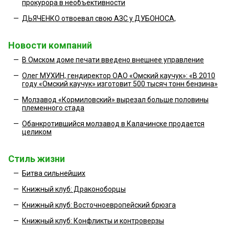
прокурора в необъективности
—
ДЬЯЧЕНКО отвоевал свою АЗС у ДУБОНОСА,
Новости компаний
—
В Омском доме печати введено внешнее управление
—
Олег МУХИН, гендиректор ОАО «Омский каучук»: «В 2010
году «Омский каучук» изготовит 500 тысяч тонн бензина»
—
Молзавод «Кормиловский» вырезал больше половины
племенного стада
—
Обанкротившийся молзавод в Калачинске продается
целиком
Стиль жизни
—
Битва сильнейших
—
Книжный клуб: Драконоборцы
—
Книжный клуб: Восточноевропейский брюзга
—
Книжный клуб: Конфликты и контроверзы