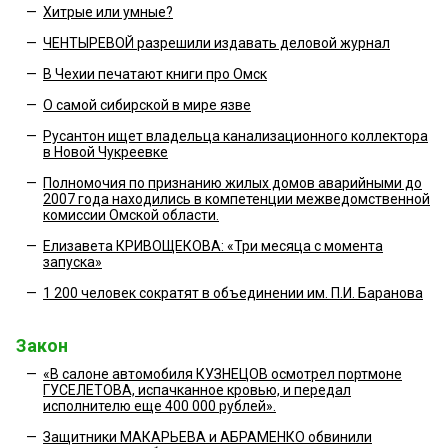
—
Хитрые или умные?
—
ЧЕНТЫРЕВОЙ разрешили издавать деловой журнал
—
В Чехии печатают книги про Омск
—
О самой сибирской в мире язве
—
Русантон ищет владельца канализационного коллектора
в Новой Чукреевке
—
Полномочия по признанию жилых домов аварийными до
2007 года находились в компетенции межведомственной
комиссии Омской области.
—
Елизавета КРИВОЩЕКОВА: «Три месяца с момента
запуска»
—
1 200 человек сократят в объединении им. П.И. Баранова
Закон
—
«В салоне автомобиля КУЗНЕЦОВ осмотрел портмоне
ГУСЕЛЕТОВА, испачканное кровью, и передал
исполнителю еще 400 000 рублей».
—
Защитники МАКАРЬЕВА и АБРАМЕНКО обвинили