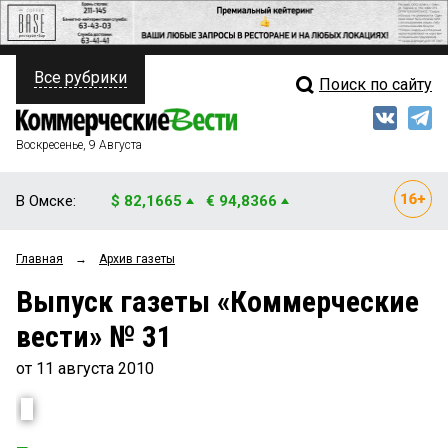
Все рубрики
Поиск по сайту
ПОЛИТИКА
Свежий выпуск
Медиа
ФИНАНСЫ
Воскресенье, 9 Августа
Кто есть кто
НЕДВИЖИМОСТЬ
В Омске:
$ 82,1665
€ 94,8366
Интервью
БИЗНЕС
Главная
→
Архив газеты
Мнения
ОБЩЕСТВО
Выпуск газеты «Коммерческие
Рейтинги
ЗАКОН
вести» № 31
Блоги
НОВОСТИ КОМПАНИЙ
от 11 августа 2010
Архив
ПРОИСШЕСТВИЯ
СТИЛЬ ЖИЗНИ