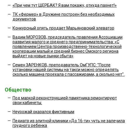
—
«При чем тут ЩЕРБАК? Я вам покажу, откуда пахнет!»
—
ТК «Фермер» в Дружине построен без необходимых
документов
—
Конкурсный опять продает Марьяновский элеватор
—
Вадим МОРОЗОВ, председатель правления Ассоциации
развития малого и среднего предпринимательства: «С
появлением Центра производственно-технологической
кооперации малый и средний бизнес Омского региона
выйдет на новые рынки сбыта»
—
Семен ЗАРЕНКОВ, преподаватель ОмГУПС: "После
установки нашей системы на такси можно определять
сколько машина проехала с пассажирами, а сколько нет".
Общество
—
Под маркой реконструкцией памятника ремонтируют
свои кабинеты.
—
Неурожай оказался фиктивным
—
Педиатр из элитной клиники «До 16-ти» чуть не залечила
грудного ребенка