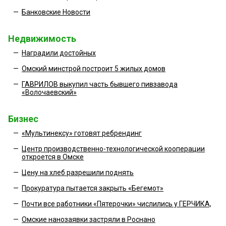
—
Банковские Новости
Недвижимость
—
Наградили достойных
—
Омский минстрой построит 5 жилых домов
—
ГАВРИЛОВ выкупил часть бывшего пивзавода
«Волочаевский»
Бизнес
—
«Мультинексу» готовят ребрендинг
—
Центр производственно-технологической кооперации
откроется в Омске
—
Цену на хлеб разрешили поднять
—
Прокуратура пытается закрыть «Бегемот»
—
Почти все работники «Пятерочки» числились у ГЕРЧИКА,
—
Омские нанозаявки застряли в Роснано