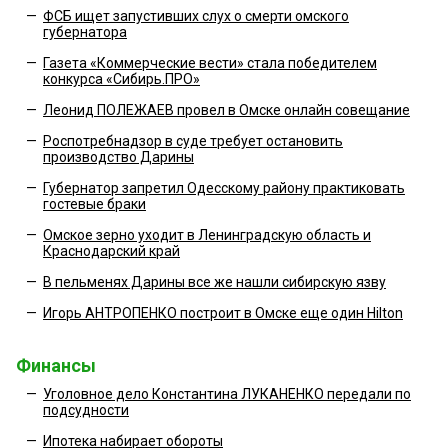
—
ФСБ ищет запустивших слух о смерти омского
губернатора
—
Газета «Коммерческие вести» стала победителем
конкурса «Сибирь.ПРО»
—
Леонид ПОЛЕЖАЕВ провел в Омске онлайн совещание
—
Роспотребнадзор в суде требует остановить
производство Дарины
—
Губернатор запретил Одесскому району практиковать
гостевые браки
—
Омское зерно уходит в Ленинградскую область и
Краснодарский край
—
В пельменях Дарины все же нашли сибирскую язву
—
Игорь АНТРОПЕНКО построит в Омске еще один Hilton
Финансы
—
Уголовное дело Константина ЛУКАНЕНКО передали по
подсудности
—
Ипотека набирает обороты