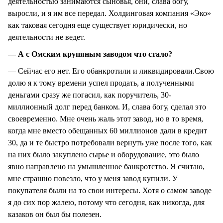
деятельностью занимаются сыновья, они, слава богу,
выросли, и я им все передал. Холдинговая компания «Эко»
как таковая сегодня еще существует юридически, но
деятельности не ведет.
— А с Омским крупяным заводом что стало?
— Сейчас его нет. Его обанкротили и ликвидировали.Свою
долю я к тому времени успел продать, а полученными
деньгами сразу же погасил, как поручитель, 30-
миллионный долг перед банком. И, слава богу, сделал это
своевременно. Мне очень жаль этот завод, но в то время,
когда мне вместо обещанных 60 миллионов дали в кредит
30, да и те быстро потребовали вернуть уже после того, как
на них было закуплено сырье и оборудование, это было
явно направлено на умышленное банкротство. Я считаю,
мне страшно повезло, что у меня завод купили. У
покупателя были на то свои интересы. Хотя о самом заводе
я до сих пор жалею, потому что сегодня, как никогда, для
казаков он был бы полезен.