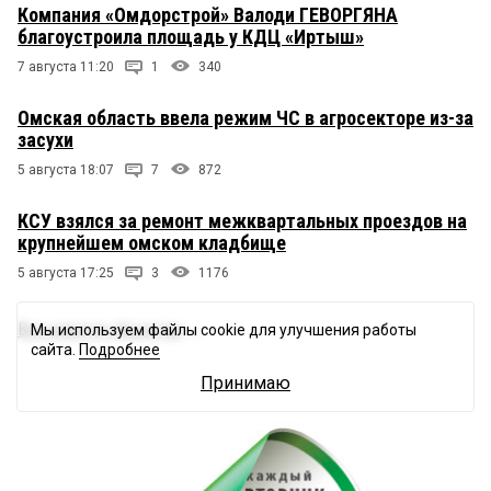
Компания «Омдорстрой» Валоди ГЕВОРГЯНА
благоустроила площадь у КДЦ «Иртыш»
7 августа 11:20
1
340
Омская область ввела режим ЧС в агросекторе из-за
засухи
5 августа 18:07
7
872
КСУ взялся за ремонт межквартальных проездов на
крупнейшем омском кладбище
5 августа 17:25
3
1176
Все новости общества
→
Мы используем файлы cookie для улучшения работы
сайта.
Подробнее
Принимаю