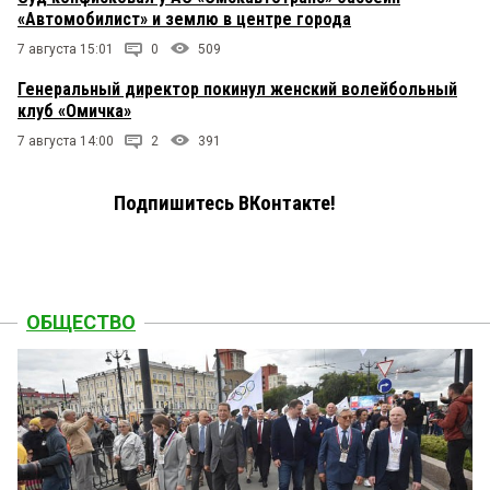
«Автомобилист» и землю в центре города
7 августа 15:01
0
509
Генеральный директор покинул женский волейбольный
клуб «Омичка»
7 августа 14:00
2
391
Подпишитесь ВКонтакте!
ОБЩЕСТВО