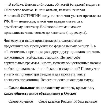
— В войске. Девять сибирских областей (отделов) входит в
Сибирское войско. И наш атаман, казачий генерал
Анатолий ОСТРЯГИН получил этот чин указом президента
РФ. Я — подъесаул, и мой чин приравнивается к
армейскому капитану. Войсковой атаман может
присваивать чины только до капитана (подъесаула).
Чин есаула и выше присваивается полномочным
представителем президента по федеральному округу. А в
общественных организациях друг другу присваивают чины
полковников, войсковых старшин. Делают себе
верительные грамоты. Знаете, почему общественные казаки
любят присваивать чин войскового старшины? Потому что
у него на погонах три звезды и два просвета, как у
военного полковника. Все это вносит некоторую смуту.
— Самое большое по количеству человек, кроме вас,
какое общественное объединение в Омске?
— Самое крупное — Союз казаков России. Я был раньше