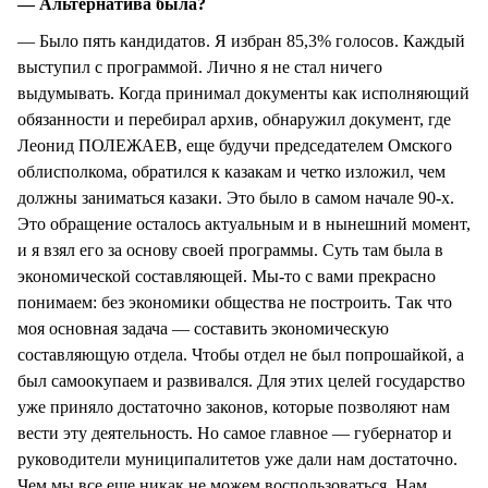
— Альтернатива была?
— Было пять кандидатов. Я избран 85,3% голосов. Каждый
выступил с программой. Лично я не стал ничего
выдумывать. Когда принимал документы как исполняющий
обязанности и перебирал архив, обнаружил документ, где
Леонид ПОЛЕЖАЕВ, еще будучи председателем Омского
облисполкома, обратился к казакам и четко изложил, чем
должны заниматься казаки. Это было в самом начале 90-х.
Это обращение осталось актуальным и в нынешний момент,
и я взял его за основу своей программы. Суть там была в
экономической составляющей. Мы-то с вами прекрасно
понимаем: без экономики общества не построить. Так что
моя основная задача — составить экономическую
составляющую отдела. Чтобы отдел не был попрошайкой, а
был самоокупаем и развивался. Для этих целей государство
уже приняло достаточно законов, которые позволяют нам
вести эту деятельность. Но самое главное — губернатор и
руководители муниципалитетов уже дали нам достаточно.
Чем мы все еще никак не можем воспользоваться. Нам,