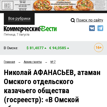
Все рубрики
Поиск по сайту
ПОЛИТИКА
Свежий выпуск
Медиа
ФИНАНСЫ
Пятница, 7 Августа
Кто есть кто
НЕДВИЖИМОСТЬ
В Омске:
$ 81,4077
€ 94,0585
Интервью
БИЗНЕС
Главная
→
Архив газеты
→
№ 7
Мнения
ОБЩЕСТВО
Николай АФАНАСЬЕВ, атаман
Рейтинги
ЗАКОН
Омского отдельского
Блоги
НОВОСТИ КОМПАНИЙ
казачьего общества
Архив
ПРОИСШЕСТВИЯ
(госреестр): «В Омской