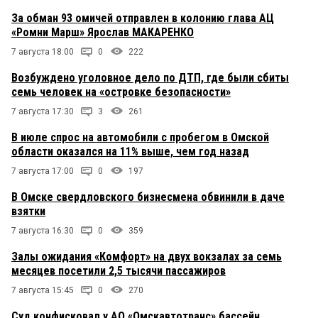
За обман 93 омичей отправлен в колонию глава АЦ
«Ромни Марш» Ярослав МАКАРЕНКО
7 августа 18:00
0
222
Возбуждено уголовное дело по ДТП, где были сбиты
семь человек на «островке безопасности»
7 августа 17:30
3
261
В июле спрос на автомобили с пробегом в Омской
области оказался на 11% выше, чем год назад
7 августа 17:00
0
197
В Омске свердловского бизнесмена обвинили в даче
взятки
7 августа 16:30
0
359
Залы ожидания «Комфорт» на двух вокзалах за семь
месяцев посетили 2,5 тысячи пассажиров
7 августа 15:45
0
270
Суд конфисковал у АО «Омскавтотранс» бассейн