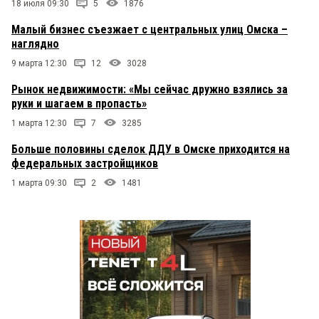
18 июля 09:30
5
1876
Малый бизнес съезжает с центральных улиц Омска –
наглядно
9 марта 12:30
12
3028
Рынок недвижимости: «Мы сейчас дружно взялись за
руки и шагаем в пропасть»
1 марта 12:30
7
3285
Больше половины сделок ДДУ в Омске приходится на
федеральных застройщиков
1 марта 09:30
2
1481