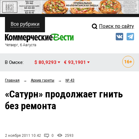
Все рубрики
Поиск по сайту
ПОЛИТИКА
Свежий выпуск
Медиа
ФИНАНСЫ
Четверг, 6 Августа
Кто есть кто
НЕДВИЖИМОСТЬ
В Омске:
$ 80,9293
€ 93,1901
Интервью
БИЗНЕС
Главная
→
Архив газеты
→
№ 43
Мнения
ОБЩЕСТВО
«Сатурн» продолжает гнить
Рейтинги
ЗАКОН
без ремонта
Блоги
НОВОСТИ КОМПАНИЙ
Архив
ПРОИСШЕСТВИЯ
2 ноября 2011 10:42
0
2593
СТИЛЬ ЖИЗНИ