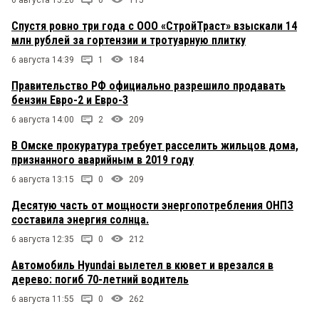
Спустя ровно три года с ООО «СтройТраст» взыскали 14
млн рублей за гортензии и тротуарную плитку
6 августа 14:39
1
184
Правительство РФ официально разрешило продавать
бензин Евро-2 и Евро-3
6 августа 14:00
2
209
В Омске прокуратура требует расселить жильцов дома,
признанного аварийным в 2019 году
6 августа 13:15
0
209
Десятую часть от мощности энергопотребления ОНПЗ
составила энергия солнца.
6 августа 12:35
0
212
Автомобиль Hyundai вылетел в кювет и врезался в
дерево: погиб 70-летний водитель
6 августа 11:55
0
262