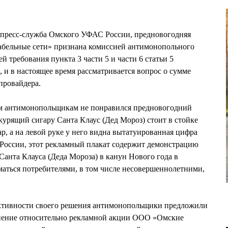
, пресс-служба Омского УФАС России, предновогодняя
бельные сети» признана комиссией антимонопольного
 требования пункта 3 части 5 и части 6 статьи 5
 и в настоящее время рассматривается вопрос о сумме
провайдера.
м антимонопольщикам не понравился предновогодний
курящий сигару Санта Клаус (Дед Мороз) стоит в стойке
ар, а на левой руке у него видна вытатуированная цифра
оссии, этот рекламный плакат содержит демонстрацию
Санта Клауса (Деда Мороза) в канун Нового года в
аться потребителями, в том числе несовершеннолетними,
ктивности своего решения антимонопольщики предложили
 мнение относительно рекламной акции ООО «Омские