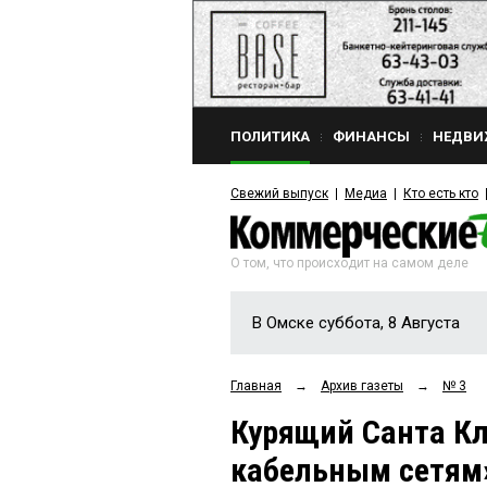
ПОЛИТИКА
ФИНАНСЫ
НЕДВИ
Свежий выпуск
Медиа
Кто есть кто
О том, что происходит на самом деле
В Омске суббота, 8 Августа
Главная
→
Архив газеты
→
№ 3
Курящий Санта Кл
кабельным сетям