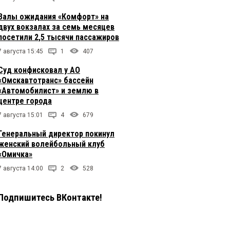
Залы ожидания «Комфорт» на
двух вокзалах за семь месяцев
посетили 2,5 тысячи пассажиров
7 августа 15:45
1
407
Суд конфисковал у АО
«Омскавтотранс» бассейн
«Автомобилист» и землю в
центре города
7 августа 15:01
4
679
Генеральный директор покинул
женский волейбольный клуб
«Омичка»
7 августа 14:00
2
528
Подпишитесь ВКонтакте!