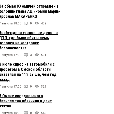
За обман 93 омичей отправлен в
колонию глава АЦ «Ромни Марш»
Ярослав МАКАРЕНКО
7 августа 18:00
0
402
Возбуждено уголовное дело по
ДТП, где были сбиты семь
человек на «островке
безопасности»
7 августа 17:30
3
501
В июле спрос на автомобили с
пробегом в Омской области
оказался на 11% выше, чем год
назад
7 августа 17:00
0
329
В Омске свердловского
бизнесмена обвинили в даче
взятки
7 августа 16:30
0
540